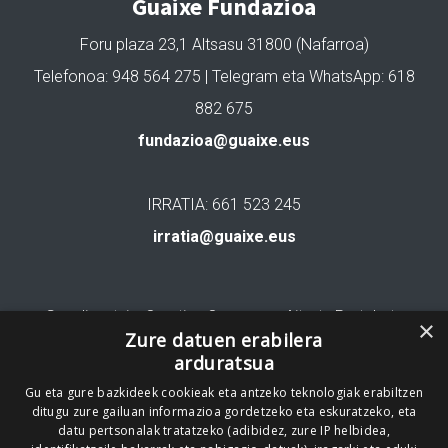
Guaixe Fundazioa
Foru plaza 23,1 Altsasu 31800 (Nafarroa)
Telefonoa: 948 564 275 | Telegram eta WhatsApp: 618
882 675
fundazioa@guaixe.eus
IRRATIA: 661 523 245
irratia@guaixe.eus
Gure lizentzia
: Creative Commons Aitortu Partekatu
×
Zure datuen erabilera
arduratsua
Codesyntaxek garatua
Gu eta gure bazkideek cookieak eta antzeko teknologiak erabiltzen
ditugu zure gailuan informazioa gordetzeko eta eskuratzeko, eta
datu pertsonalak tratatzeko (adibidez, zure IP helbidea,