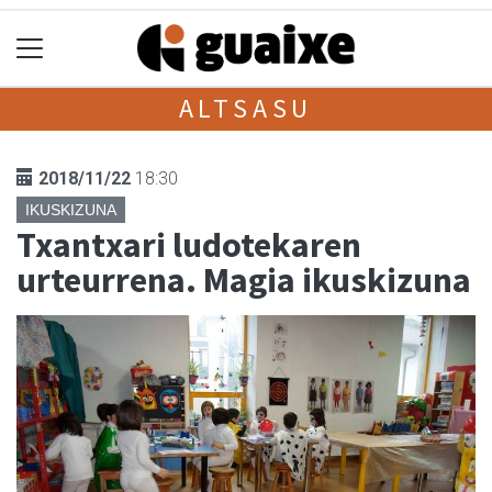
ALTSASU
2018/11/22
18:30
IKUSKIZUNA
Txantxari ludotekaren
urteurrena. Magia ikuskizuna