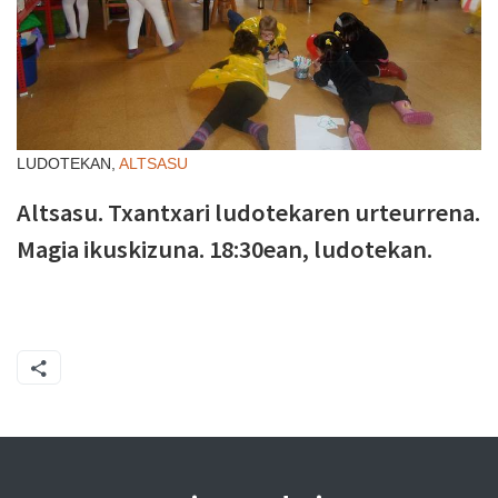
LUDOTEKAN,
ALTSASU
Altsasu. Txantxari ludotekaren urteurrena.
Magia ikuskizuna. 18:30ean, ludotekan.