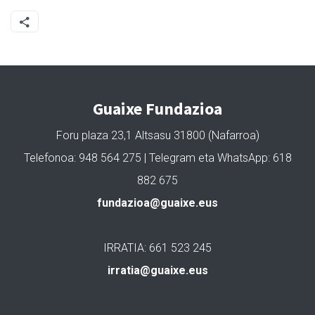
Guaixe Fundazioa
Foru plaza 23,1 Altsasu 31800 (Nafarroa)
Telefonoa: 948 564 275 | Telegram eta WhatsApp: 618
882 675
fundazioa@guaixe.eus
IRRATIA: 661 523 245
irratia@guaixe.eus