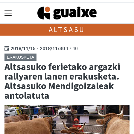
ALTSASU
2018/11/15 - 2018/11/30
17:40
ERAKUSKETA
Altsasuko ferietako argazki
rallyaren lanen erakusketa.
Altsasuko Mendigoizaleak
antolatuta