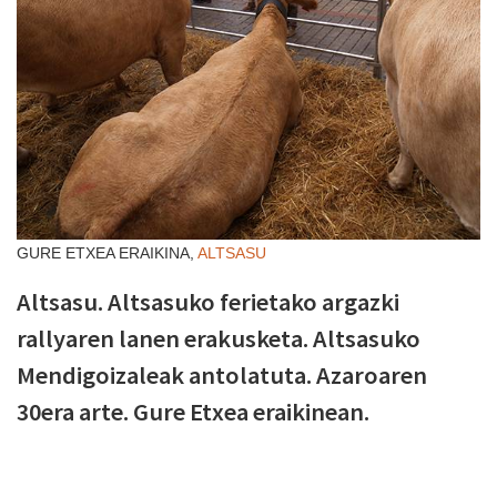
GURE ETXEA ERAIKINA,
ALTSASU
Altsasu. Altsasuko ferietako argazki
rallyaren lanen erakusketa. Altsasuko
Mendigoizaleak antolatuta. Azaroaren
30era arte. Gure Etxea eraikinean.