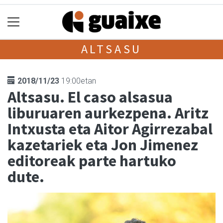
ALTSASU
2018/11/23
19:00etan
Altsasu. El caso alsasua
liburuaren aurkezpena. Aritz
Intxusta eta Aitor Agirrezabal
kazetariek eta Jon Jimenez
editoreak parte hartuko
dute.