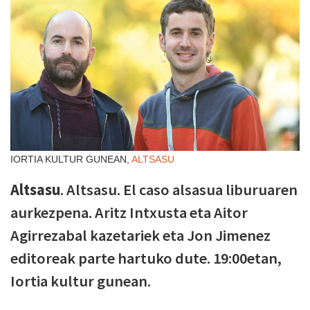
IORTIA KULTUR GUNEAN,
ALTSASU
Altsasu
. Altsasu. El caso alsasua liburuaren
aurkezpena. Aritz Intxusta eta Aitor
Agirrezabal kazetariek eta Jon Jimenez
editoreak parte hartuko dute. 19:00etan,
Iortia kultur gunean.