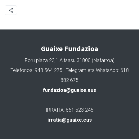
Guaixe Fundazioa
Foru plaza 23,1 Altsasu 31800 (Nafarroa)
Telefonoa: 948 564 275 | Telegram eta WhatsApp: 618
882 675
fundazioa@guaixe.eus
IRRATIA: 661 523 245
irratia@guaixe.eus