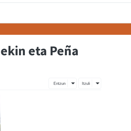
nekin eta Peña
Entzun
Itzuli