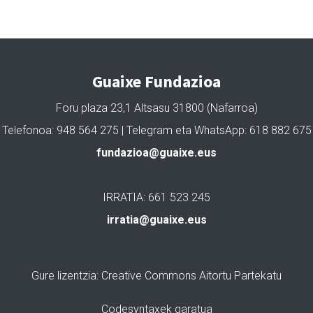
Guaixe Fundazioa
Foru plaza 23,1 Altsasu 31800 (Nafarroa)
Telefonoa: 948 564 275 | Telegram eta WhatsApp: 618 882 675
fundazioa@guaixe.eus
IRRATIA: 661 523 245
irratia@guaixe.eus
Gure lizentzia
: Creative Commons Aitortu Partekatu
Codesyntaxek garatua