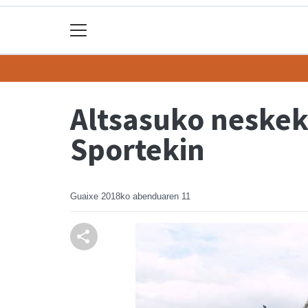
Altsasuko neskek
Sportekin
Guaixe
2018ko abenduaren 11