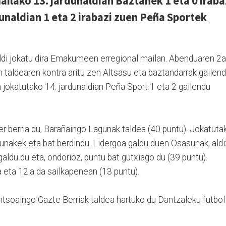
lako 13. jardunaldian Baztanek 1 eta 0 iraba
dunaldian 1 eta 2 irabazi zuen Peña Sportek
naldi jokatu dira Emakumeen erregional mailan. Abenduaren 2
n taldearen kontra aritu zen Altsasu eta baztandarrak gailen
n jokatutako 14. jardunaldian Peña Sport 1 eta 2 gailendu
r berria du, Barañaingo Lagunak taldea (40 puntu). Jokatuta
agunakek eta bat berdindu. Lidergoa galdu duen Osasunak, aldi
 galdu du eta, ondorioz, puntu bat gutxiago du (39 puntu).
 eta 12.a da sailkapenean (13 puntu).
ntsoaingo Gazte Berriak taldea hartuko du Dantzaleku futbol