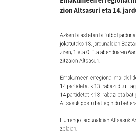
Emakumeen erregional mai
zion Altsasuri eta 14. jar
Azken bi astetan bi futbol jardu
jokatutako 13. jardunaldian Bazta
ziren, 1 eta 0. Eta abenduaren 6a
zitzaion Altsasuri.
Emakumeen erregional mailak lide
14 partidetatik 13 irabazi ditu L
14 partidetatik 13 irabazi eta bat
Altsasuk postu bat egin du behera
Hurrengo jardunaldian Altsasuk A
zelaian.