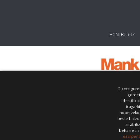
HONI BURUZ
Gu eta gure
gordet
identifika
iragark
hobetzeko
beste batzu
erabili
beharrean 
ezarpen
AIARALDEA
AIKOR
AIURRI
ALEA