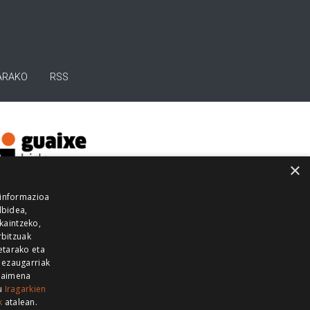
ARAKO
RSS
×
 informazioa
lbidea,
skaintzeko,
rbitzuak
etarako eta
 ezaugarriak
 baimena
zu
Iragarkien
k
atalean.
EITIA GUKA
AZKOITIA GUKA
BARRENA