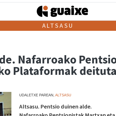
ALTSASU
lde. Nafarroako Pentsi
2ko Plataformak deitut
UDALETXE PAREAN,
ALTSASU
Altsasu. Pentsio duinen alde.
Nafarroako Pentsionistak Martxan eta