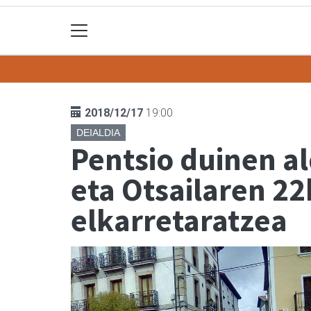
2018/12/17
19:00
DEIALDIA
Pentsio duinen a
eta Otsailaren 2
elkarretaratzea