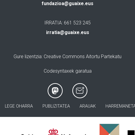
fundazioa@guaixe.eus
IRRATIA: 661 523 245
irratia@guaixe.eus
Gure lizentzia
: Creative Commons Aitortu Partekatu
Codesyntaxek garatua
LEGE OHARRA
PUBLIZITATEA
ARAUAK
HARREMANET