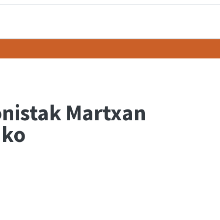
onistak Martxan
ako