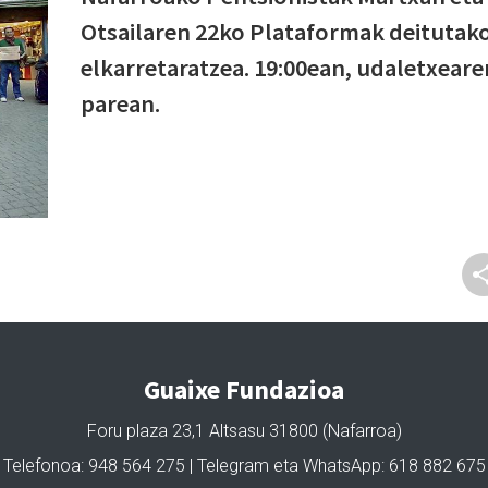
Otsailaren 22ko Plataformak deitutak
elkarretaratzea. 19:00ean, udaletxeare
parean.
Guaixe Fundazioa
Foru plaza 23,1 Altsasu 31800 (Nafarroa)
Telefonoa: 948 564 275 | Telegram eta WhatsApp: 618 882 675