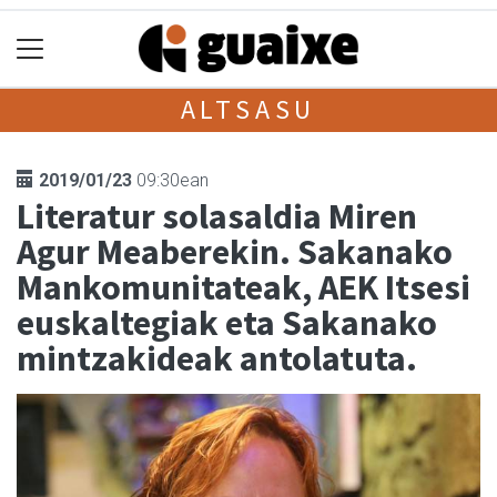
ALTSASU
2019/01/23
09:30ean
Literatur solasaldia Miren
Agur Meaberekin. Sakanako
Mankomunitateak, AEK Itsesi
euskaltegiak eta Sakanako
mintzakideak antolatuta.