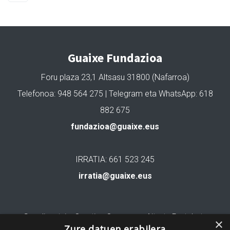
Guaixe Fundazioa
Foru plaza 23,1 Altsasu 31800 (Nafarroa)
Telefonoa: 948 564 275 | Telegram eta WhatsApp: 618
882 675
fundazioa@guaixe.eus
IRRATIA: 661 523 245
irratia@guaixe.eus
Gure lizentzia
: Creative Commons Aitortu Partekatu
×
Zure datuen erabilera