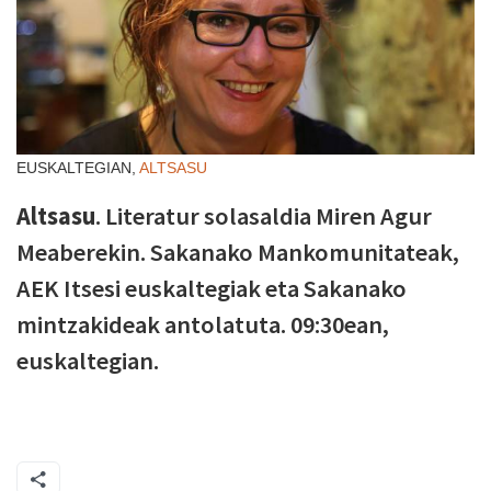
EUSKALTEGIAN,
ALTSASU
Altsasu
. Literatur solasaldia Miren Agur
Meaberekin. Sakanako Mankomunitateak,
AEK Itsesi euskaltegiak eta Sakanako
mintzakideak antolatuta. 09:30ean,
euskaltegian.