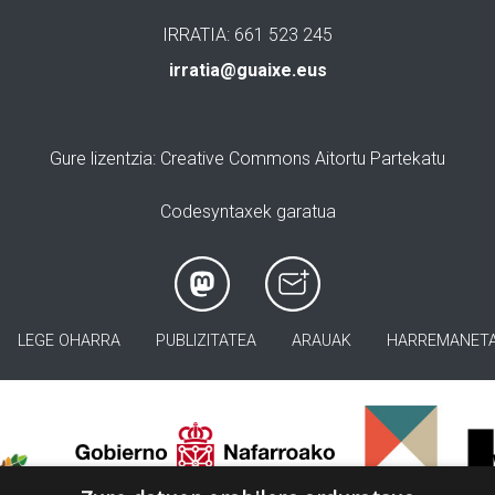
IRRATIA: 661 523 245
irratia@guaixe.eus
Gure lizentzia
: Creative Commons Aitortu Partekatu
Codesyntaxek garatua
LEGE OHARRA
PUBLIZITATEA
ARAUAK
HARREMANET
>