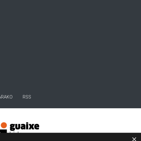
ARAKO
RSS
×