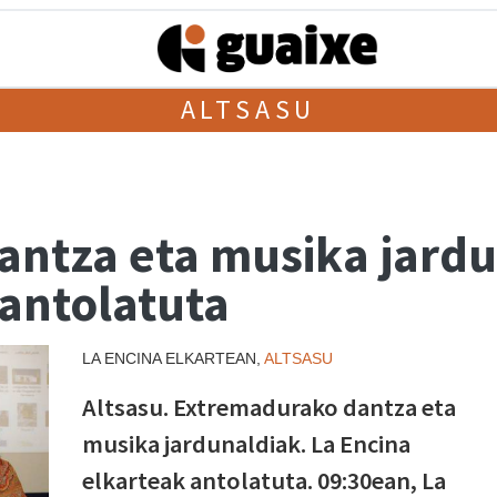
ALTSASU
ntza eta musika jardu
 antolatuta
LA ENCINA ELKARTEAN,
ALTSASU
Altsasu. Extremadurako dantza eta
musika jardunaldiak. La Encina
elkarteak antolatuta. 09:30ean, La