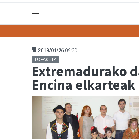
2019/01/26
09:30
TOPAKETA
Extremadurako da
Encina elkarteak