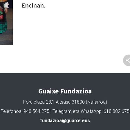
Encinan.
Guaixe Fundazioa
Foru plaza 23,1 Altsasu 31800 (Nafarroa)
Telefonoa: 948 564 275 | Telegram eta WhatsApp: 618 882 675
fundazioa@guaixe.eus