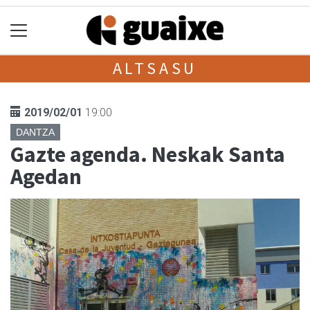
ALTSASU
2019/02/01
19:00
DANTZA
Gazte agenda. Neskak Santa
Agedan