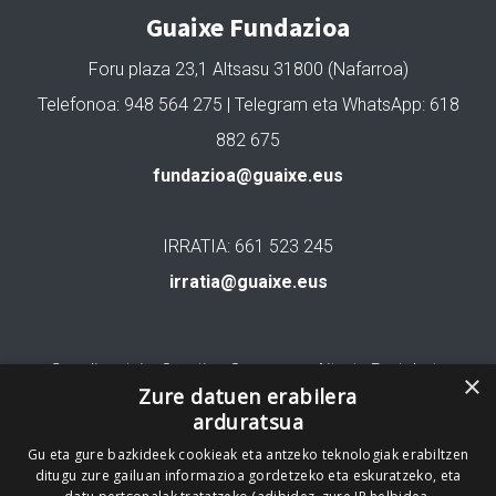
Guaixe Fundazioa
Foru plaza 23,1 Altsasu 31800 (Nafarroa)
Telefonoa: 948 564 275 | Telegram eta WhatsApp: 618
882 675
fundazioa@guaixe.eus
IRRATIA: 661 523 245
irratia@guaixe.eus
Gure lizentzia
: Creative Commons Aitortu Partekatu
×
Zure datuen erabilera
arduratsua
Codesyntaxek garatua
Gu eta gure bazkideek cookieak eta antzeko teknologiak erabiltzen
ditugu zure gailuan informazioa gordetzeko eta eskuratzeko, eta