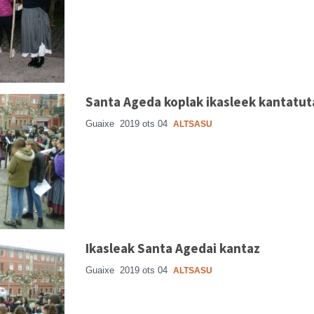
Santa Ageda koplak ikasleek kantatut
Guaixe
2019 ots 04
ALTSASU
Ikasleak Santa Agedai kantaz
Guaixe
2019 ots 04
ALTSASU