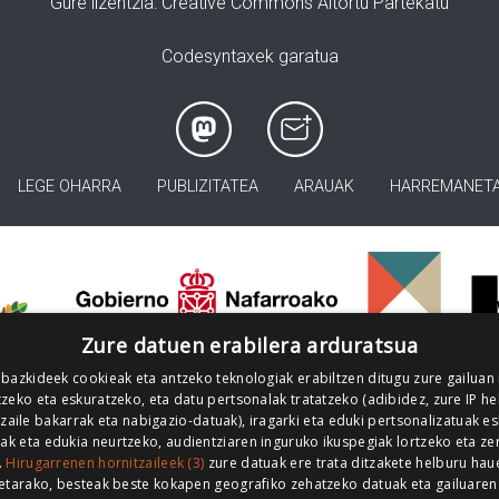
Gure lizentzia
: Creative Commons Aitortu Partekatu
Codesyntaxek garatua
LEGE OHARRA
PUBLIZITATEA
ARAUAK
HARREMANET
>
Zure datuen erabilera arduratsua
 bazkideek cookieak eta antzeko teknologiak erabiltzen ditugu zure gailuan
zeko eta eskuratzeko, eta datu pertsonalak tratatzeko (adibidez, zure IP he
tzaile bakarrak eta nabigazio-datuak), iragarki eta eduki pertsonalizatuak e
iak eta edukia neurtzeko, audientziaren inguruko ikuspegiak lortzeko eta ze
.
Hirugarrenen hornitzaileek (3)
zure datuak ere trata ditzakete helburu hau
etarako, besteak beste kokapen geografiko zehatzeko datuak eta gailuaren