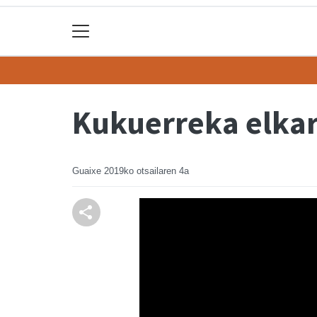
Kukuerreka elkar
Guaixe
2019ko otsailaren 4a