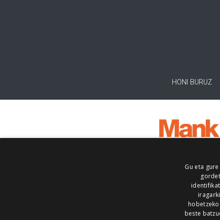
HONI BURUZ
Gu eta gure
gordet
identifika
iragark
hobetzeko
beste batzu