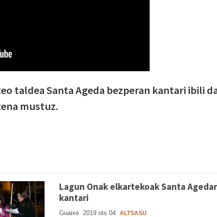
 taldea Santa Ageda bezperan kantari ibili da
zena mustuz.
Lagun Onak elkartekoak Santa Agedar
kantari
Guaixe
2019 ots 04
ALTSASU