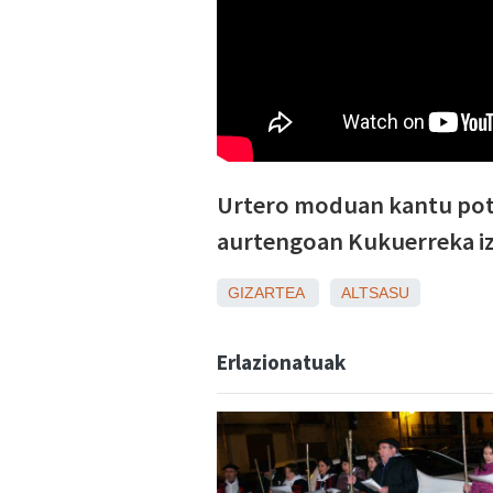
Urtero moduan kantu poteo
aurtengoan Kukuerreka i
GIZARTEA
ALTSASU
Erlazionatuak