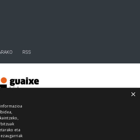
ARAKO
RSS
×
 informazioa
lbidea,
skaintzeko,
rbitzuak
etarako eta
 ezaugarriak