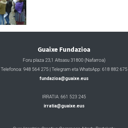
Guaixe Fundazioa
Foru plaza 23,1 Altsasu 31800 (Nafarroa)
Telefonoa: 948 564 275 | Telegram eta WhatsApp: 618 882 675
fundazioa@guaixe.eus
IRRATIA: 661 523 245
irratia@guaixe.eus