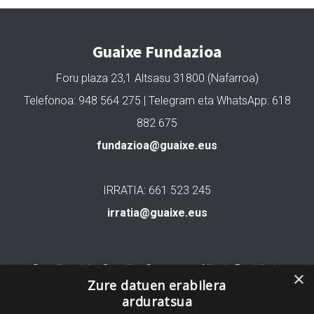
Guaixe Fundazioa
Foru plaza 23,1 Altsasu 31800 (Nafarroa)
Telefonoa: 948 564 275 | Telegram eta WhatsApp: 618
882 675
fundazioa@guaixe.eus
IRRATIA: 661 523 245
irratia@guaixe.eus
Gure lizentzia
: Creative Commons Aitortu Partekatu
×
Zure datuen erabilera
arduratsua
Codesyntaxek garatua