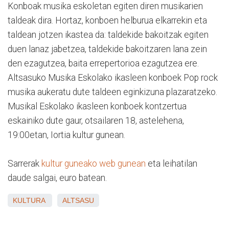
Konboak musika eskoletan egiten diren musikarien
taldeak dira. Hortaz, konboen helburua elkarrekin eta
taldean jotzen ikastea da: taldekide bakoitzak egiten
duen lanaz jabetzea, taldekide bakoitzaren lana zein
den ezagutzea, baita errepertorioa ezagutzea ere.
Altsasuko Musika Eskolako ikasleen konboek Pop rock
musika aukeratu dute taldeen eginkizuna plazaratzeko.
Musikal Eskolako ikasleen konboek kontzertua
eskainiko dute gaur, otsailaren 18, astelehena,
19:00etan, Iortia kultur gunean.
Sarrerak
kultur guneako web gunean
eta leihatilan
daude salgai, euro batean.
KULTURA
ALTSASU