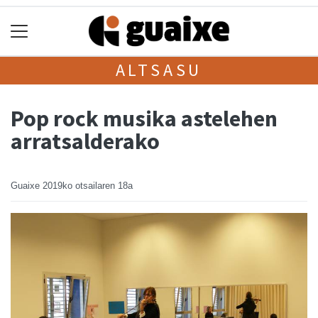
ALTSASU
Pop rock musika astelehen
arratsalderako
Guaixe
2019ko otsailaren 18a