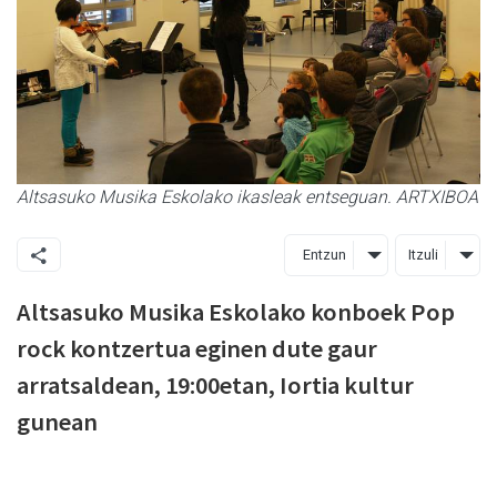
Altsasuko Musika Eskolako ikasleak entseguan. ARTXIBOA
Entzun
Itzuli
Altsasuko Musika Eskolako konboek Pop
rock kontzertua eginen dute gaur
arratsaldean, 19:00etan, Iortia kultur
gunean