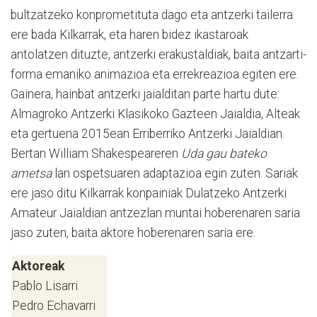
bultzatzeko konprometituta dago eta antzerki tailerra
ere bada Kilkarrak, eta haren bidez ikastaroak
antolatzen dituzte, antzerki erakustaldiak, baita antzarti-
forma emaniko animazioa eta errekreazioa egiten ere.
Gainera, hainbat antzerki jaialditan parte hartu dute:
Almagroko Antzerki Klasikoko Gazteen Jaialdia, Alteak
eta gertuena 2015ean Erriberriko Antzerki Jaialdian.
Bertan William Shakespeareren
Uda gau bateko
ametsa
lan ospetsuaren adaptazioa egin zuten. Sariak
ere jaso ditu Kilkarrak konpainiak Dulatzeko Antzerki
Amateur Jaialdian antzezlan muntai hoberenaren saria
jaso zuten, baita aktore hoberenaren saria ere.
Aktoreak
Pablo Lisarri
Pedro Echavarri