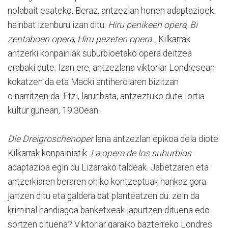
nolabait esateko. Beraz, antzezlan honen adaptazioek
hainbat izenburu izan ditu:
Hiru penikeen opera
,
Bi
zentaboen opera
,
Hiru pezeten opera
... Kilkarrak
antzerki konpainiak suburbioetako opera deitzea
erabaki dute. Izan ere, antzezlana viktoriar Londresean
kokatzen da eta Macki antiheroiaren bizitzan
oinarritzen da. Etzi, larunbata, antzeztuko dute Iortia
kultur gunean, 19:30ean.
Die Dreigroschenoper
lana antzezlan epikoa dela diote
Kilkarrak konpainiatik.
La opera de los suburbios
adaptazioa egin du Lizarrako taldeak. Jabetzaren eta
antzerkiaren beraren ohiko kontzeptuak hankaz gora
jartzen ditu eta galdera bat planteatzen du: zein da
kriminal handiagoa banketxeak lapurtzen dituena edo
sortzen dituena? Viktoriar garaiko bazterreko Londres