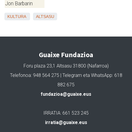
Jon Barbarin
KULTURA
ALTSASU
Guaixe Fundazioa
Foru plaza 23,1 Altsasu 31800 (Nafarroa)
Telefonoa: 948 564 275 | Telegram eta WhatsApp: 618
882 675
fundazioa@guaixe.eus
IRRATIA: 661 523 245
irratia@guaixe.eus