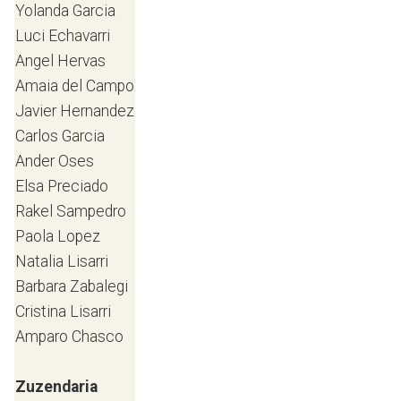
Yolanda Garcia
Luci Echavarri
Angel Hervas
Amaia del Campo
Javier Hernandez
Carlos Garcia
Ander Oses
Elsa Preciado
Rakel Sampedro
Paola Lopez
Natalia Lisarri
Barbara Zabalegi
Cristina Lisarri
Amparo Chasco
Zuzendaria