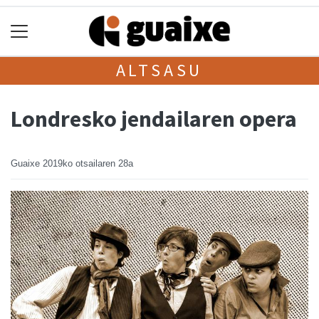
ALTSASU
Londresko jendailaren opera
Guaixe
2019ko otsailaren 28a