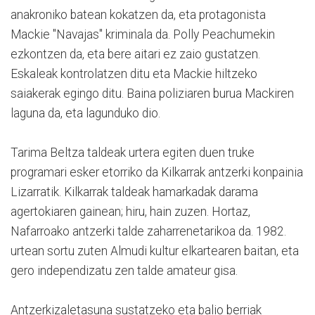
anakroniko batean kokatzen da, eta protagonista
Mackie "Navajas" kriminala da. Polly Peachumekin
ezkontzen da, eta bere aitari ez zaio gustatzen.
Eskaleak kontrolatzen ditu eta Mackie hiltzeko
saiakerak egingo ditu. Baina poliziaren burua Mackiren
laguna da, eta lagunduko dio.
Tarima Beltza taldeak urtera egiten duen truke
programari esker etorriko da Kilkarrak antzerki konpainia
Lizarratik. Kilkarrak taldeak hamarkadak darama
agertokiaren gainean; hiru, hain zuzen. Hortaz,
Nafarroako antzerki talde zaharrenetarikoa da. 1982.
urtean sortu zuten Almudi kultur elkartearen baitan, eta
gero independizatu zen talde amateur gisa.
Antzerkizaletasuna sustatzeko eta balio berriak