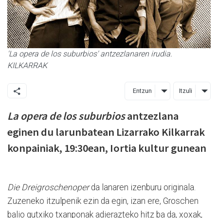
'La opera de los suburbios' antzezlanaren irudia.
KILKARRAK
Entzun
Itzuli
La opera de los suburbios
antzezlana
eginen du larunbatean Lizarrako Kilkarrak
konpainiak, 19:30ean, Iortia kultur gunean
Die Dreigroschenoper
da lanaren izenburu originala.
Zuzeneko itzulpenik ezin da egin, izan ere, Groschen
balio gutxiko txanponak adierazteko hitz ba da, xoxak,