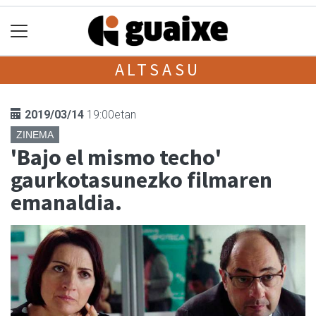
ALTSASU
2019/03/14
19:00etan
ZINEMA
'Bajo el mismo techo'
gaurkotasunezko filmaren
emanaldia.