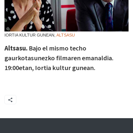
IORTIA KULTUR GUNEAN,
ALTSASU
Altsasu.
Bajo el mismo techo
gaurkotasunezko filmaren emanaldia.
19:00etan, Iortia kultur gunean.