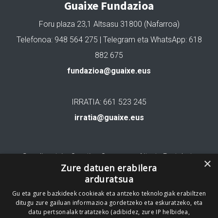
Guaixe Fundazioa
Foru plaza 23,1 Altsasu 31800 (Nafarroa)
Telefonoa: 948 564 275 | Telegram eta WhatsApp: 618
882 675
fundazioa@guaixe.eus
IRRATIA: 661 523 245
irratia@guaixe.eus
Gure lizentzia
: Creative Commons Aitortu Partekatu
×
Zure datuen erabilera
arduratsua
Codesyntaxek garatua
Gu eta gure bazkideek cookieak eta antzeko teknologiak erabiltzen
ditugu zure gailuan informazioa gordetzeko eta eskuratzeko, eta
datu pertsonalak tratatzeko (adibidez, zure IP helbidea,