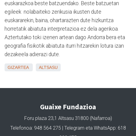
euskarazkoa beste batzuendako. Beste batzuetan
egileek nolabaiteko zerikusia ikusten dute
euskararekin, baina, ohartarazten dute hizkuntza
horretatik abiatuta interpretazioa ez dela agerikoa.
Aztertutako toki izenen artean dago Andorra bera eta
geografia fisikotik abiatuta iturri hitzarekin lotura izan
dezakeela adierazi dute.
GIZARTEA
ALTSASU
Guaixe Fundazioa
Foru plaza 23,1 Altsasu 31800 (Nafarroa)
Telefonoa: 948 564 275 | Telegram eta WhatsApp: 618