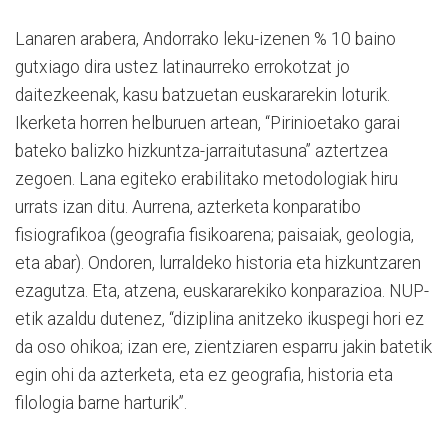
Lanaren arabera, Andorrako leku-izenen % 10 baino
gutxiago dira ustez latinaurreko errokotzat jo
daitezkeenak, kasu batzuetan euskararekin loturik.
Ikerketa horren helburuen artean, “Pirinioetako garai
bateko balizko hizkuntza-jarraitutasuna” aztertzea
zegoen. Lana egiteko erabilitako metodologiak hiru
urrats izan ditu. Aurrena, azterketa konparatibo
fisiografikoa (geografia fisikoarena; paisaiak, geologia,
eta abar). Ondoren, lurraldeko historia eta hizkuntzaren
ezagutza. Eta, atzena, euskararekiko konparazioa. NUP-
etik azaldu dutenez, “diziplina anitzeko ikuspegi hori ez
da oso ohikoa; izan ere, zientziaren esparru jakin batetik
egin ohi da azterketa, eta ez geografia, historia eta
filologia barne harturik”.