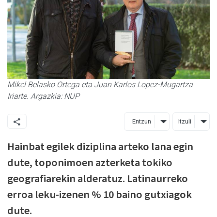
Mikel Belasko Ortega eta Juan Karlos Lopez-Mugartza
Iriarte. Argazkia: NUP
Entzun
Itzuli
Hainbat egilek diziplina arteko lana egin
dute, toponimoen azterketa tokiko
geografiarekin alderatuz. Latinaurreko
erroa leku-izenen % 10 baino gutxiagok
dute.