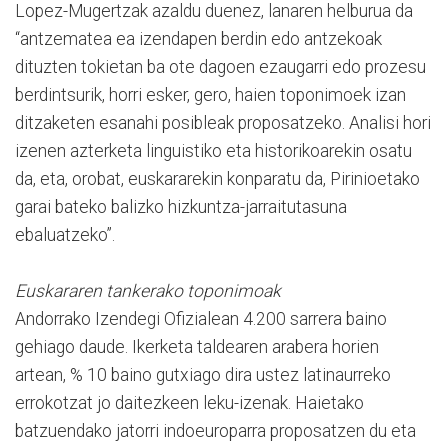
Lopez-Mugertzak azaldu duenez, lanaren helburua da
“antzematea ea izendapen berdin edo antzekoak
dituzten tokietan ba ote dagoen ezaugarri edo prozesu
berdintsurik, horri esker, gero, haien toponimoek izan
ditzaketen esanahi posibleak proposatzeko. Analisi hori
izenen azterketa linguistiko eta historikoarekin osatu
da, eta, orobat, euskararekin konparatu da, Pirinioetako
garai bateko balizko hizkuntza-jarraitutasuna
ebaluatzeko”.
Euskararen tankerako toponimoak
Andorrako Izendegi Ofizialean 4.200 sarrera baino
gehiago daude. Ikerketa taldearen arabera horien
artean, % 10 baino gutxiago dira ustez latinaurreko
errokotzat jo daitezkeen leku-izenak. Haietako
batzuendako jatorri indoeuroparra proposatzen du eta