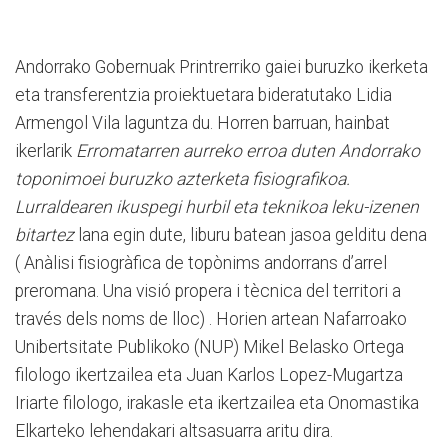
Andorrako Gobernuak Printrerriko gaiei buruzko ikerketa
eta transferentzia proiektuetara bideratutako Lidia
Armengol Vila laguntza du. Horren barruan, hainbat
ikerlarik
Erromatarren aurreko erroa duten Andorrako
toponimoei buruzko azterketa fisiografikoa.
Lurraldearen ikuspegi hurbil eta teknikoa leku-izenen
bitartez
lana egin dute, liburu batean jasoa gelditu dena
( Anàlisi fisiogràfica de topònims andorrans d’arrel
preromana. Una visió propera i tècnica del territori a
través dels noms de lloc) . Horien artean Nafarroako
Unibertsitate Publikoko (NUP) Mikel Belasko Ortega
filologo ikertzailea eta Juan Karlos Lopez-Mugartza
Iriarte filologo, irakasle eta ikertzailea eta Onomastika
Elkarteko lehendakari altsasuarra aritu dira.