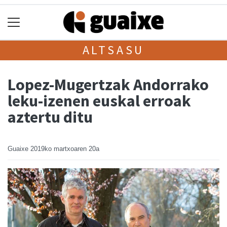
ALTSASU
Lopez-Mugertzak Andorrako
leku-izenen euskal erroak
aztertu ditu
Guaixe
2019ko martxoaren 20a