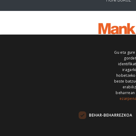
HONI BURUZ
Gu eta gure
gordet
identifika
iragark
hobetzeko
beste batzu
erabili
beharrean 
ezarpen
AIARALDEA
AIKOR
AIURRI
ALEA
BEGITU
ERRAN
EUSKALERRIA IRRA
BEHAR-BEHARREZKOA
KRONIKA
MAILOPE
NOAUA
O