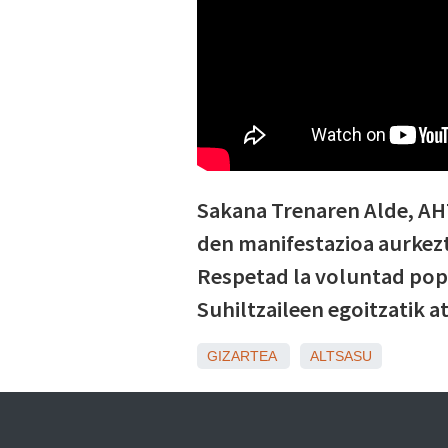
Sakana Trenaren Alde, AHT
den manifestazioa aurkezt
Respetad la voluntad popu
Suhiltzaileen egoitzatik a
GIZARTEA
ALTSASU