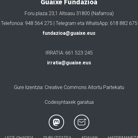
Guaixe Fundazioa
Foru plaza 23,1 Altsasu 31800 (Nafarroa)
Telefonoa: 948 564 275 | Telegram eta WhatsApp: 618 882 675
fundazioa@guaixe.eus
IRRATIA: 661 523 245
irratia@guaixe.eus
Gure lizentzia
: Creative Commons Aitortu Partekatu
Codesyntaxek garatua