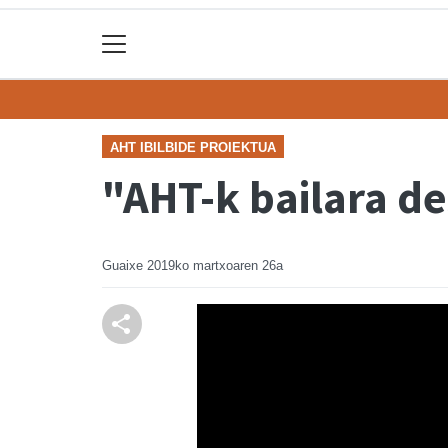
AHT IBILBIDE PROIEKTUA
"AHT-k bailara d
Guaixe
2019ko martxoaren 26a