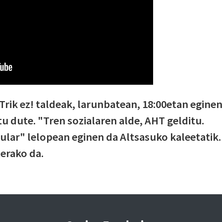
rik ez! taldeak, larunbatean, 18:00etan egine
u dute. "Tren sozialaren alde, AHT gelditu.
lar" lelopean eginen da Altsasuko kaleetatik.
terako da.