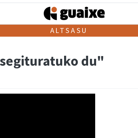
ALTSASU
esegituratuko du"