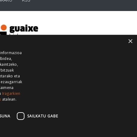
ARAKO
RSS
×
 informazioa
lbidea,
skaintzeko,
rbitzuak
etarako eta
 ezaugarriak
 baimena
zu
Iragarkien
k
atalean.
EITIA GUKA
AZKOITIA GUKA
BARRENA
GUKA
GUKA TELEBISTA
HIRUKA
SUNA
SAILKATU GABE
Z GUKA
ZUMAIA GUKA
28 KANALA