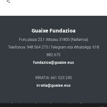
Guaixe Fundazioa
Foru plaza 23,1 Altsasu 31800 (Nafarroa)
Telefonoa: 948 564 275 | Telegram eta WhatsApp: 618
882 675
fundazioa@guaixe.eus
IRRATIA: 661 523 245
irratia@guaixe.eus
Gure lizentzia
: Creative Commons Aitortu Partekatu