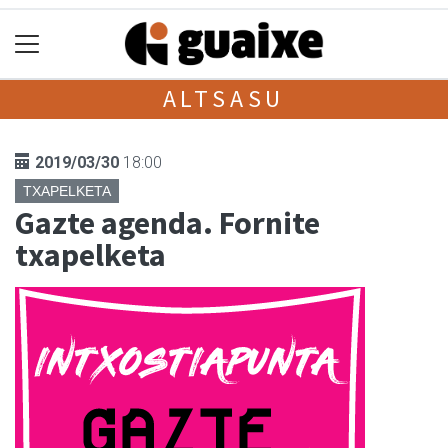
ALTSASU
2019/03/30
18:00
TXAPELKETA
Gazte agenda. Fornite
txapelketa