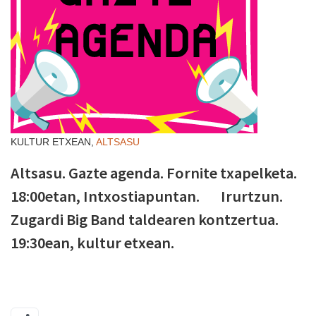
KULTUR ETXEAN,
ALTSASU
Altsasu. Gazte agenda. Fornite txapelketa.
18:00etan, Intxostiapuntan. Irurtzun.
Zugardi Big Band taldearen kontzertua.
19:30ean, kultur etxean.