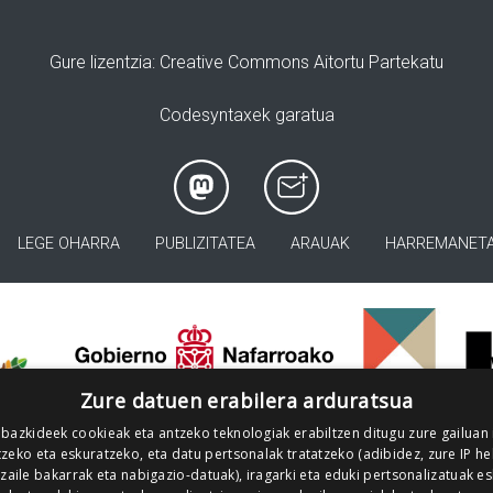
Gure lizentzia
: Creative Commons Aitortu Partekatu
Codesyntaxek garatua
LEGE OHARRA
PUBLIZITATEA
ARAUAK
HARREMANET
>
Zure datuen erabilera arduratsua
 bazkideek cookieak eta antzeko teknologiak erabiltzen ditugu zure gailuan
zeko eta eskuratzeko, eta datu pertsonalak tratatzeko (adibidez, zure IP he
tzaile bakarrak eta nabigazio-datuak), iragarki eta eduki pertsonalizatuak e