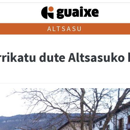
ALTSASU
rrikatu dute Altsasuko