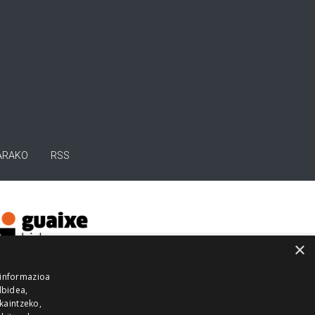
ARAKO
RSS
×
 informazioa
lbidea,
skaintzeko,