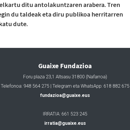
 elkartu ditu antolakuntzaren arabera. Tren
gin du taldeak eta diru publikoa herritarren
katu dute.
Guaixe Fundazioa
Foru plaza 23,1 Altsasu 31800 (Nafarroa)
Telefonoa: 948 564 275 | Telegram eta WhatsApp: 618 882 675
fundazioa@guaixe.eus
IRRATIA: 661 523 245
irratia@guaixe.eus