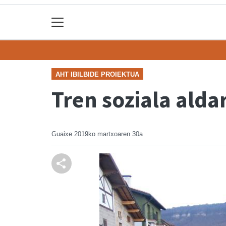
AHT IBILBIDE PROIEKTUA
Tren soziala alda
Guaixe
2019ko martxoaren 30a