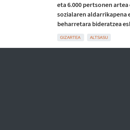
eta 6.000 pertsonen artea
sozialaren aldarrikapena e
beharretara bideratzea es
GIZARTEA
ALTSASU