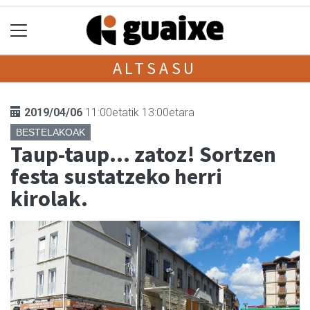
ALTSASU
2019/04/06
11:00etatik 13:00etara
BESTELAKOAK
Taup-taup... zatoz! Sortzen
festa sustatzeko herri
kirolak.