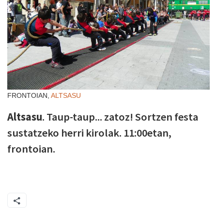
FRONTOIAN,
ALTSASU
Altsasu
. Taup-taup... zatoz! Sortzen festa
sustatzeko herri kirolak. 11:00etan,
frontoian.