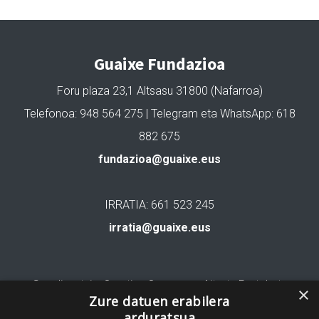
Guaixe Fundazioa
Foru plaza 23,1 Altsasu 31800 (Nafarroa)
Telefonoa: 948 564 275 | Telegram eta WhatsApp: 618
882 675
fundazioa@guaixe.eus
IRRATIA: 661 523 245
irratia@guaixe.eus
Gure lizentzia
: Creative Commons Aitortu Partekatu
×
Zure datuen erabilera
arduratsua
Codesyntaxek garatua