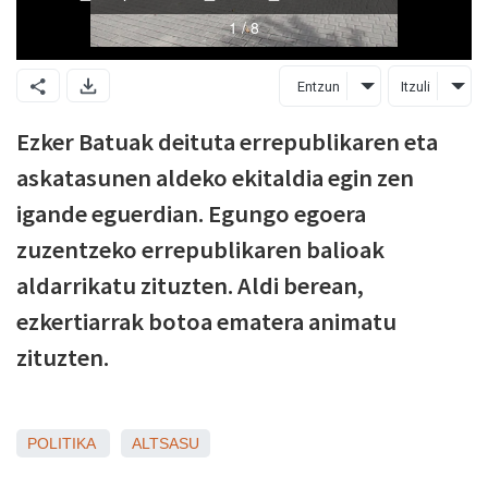
Entzun
Itzuli
Ezker Batuak deituta errepublikaren eta
askatasunen aldeko ekitaldia egin zen
igande eguerdian. Egungo egoera
zuzentzeko errepublikaren balioak
aldarrikatu zituzten. Aldi berean,
ezkertiarrak botoa ematera animatu
zituzten.
POLITIKA
ALTSASU