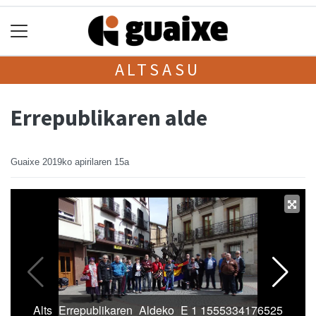
ALTSASU
Errepublikaren alde
Guaixe
2019ko apirilaren 15a