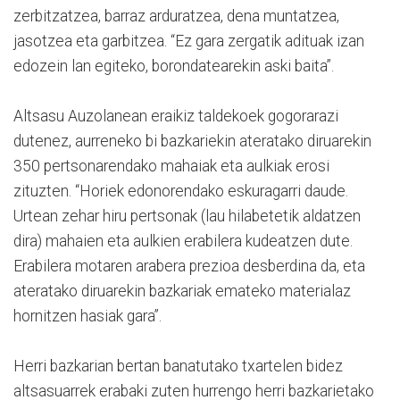
zerbitzatzea, barraz arduratzea, dena muntatzea,
jasotzea eta garbitzea. “Ez gara zergatik adituak izan
edozein lan egiteko, borondatearekin aski baita”.
Altsasu Auzolanean eraikiz taldekoek gogorarazi
dutenez, aurreneko bi bazkariekin ateratako diruarekin
350 pertsonarendako mahaiak eta aulkiak erosi
zituzten. “Horiek edonorendako eskuragarri daude.
Urtean zehar hiru pertsonak (lau hilabetetik aldatzen
dira) mahaien eta aulkien erabilera kudeatzen dute.
Erabilera motaren arabera prezioa desberdina da, eta
ateratako diruarekin bazkariak emateko materialaz
hornitzen hasiak gara”.
Herri bazkarian bertan banatutako txartelen bidez
altsasuarrek erabaki zuten hurrengo herri bazkarietako