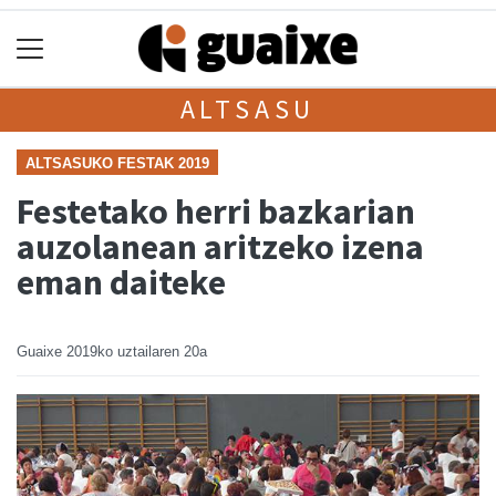
ALTSASU
ALTSASUKO FESTAK 2019
Festetako herri bazkarian
auzolanean aritzeko izena
eman daiteke
Guaixe
2019ko uztailaren 20a