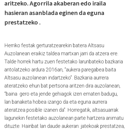
aritzeko. Agorrila akaberan edo iraila
hasieran asanblada eginen da eguna
prestatzeko .
Herriko festak gerturatzearekin batera Altsasu
Auzolanean eraikiz taldea martxan jarri da atzera ere.
Talde horrek hartu zuen festetako larunbateko bazkaria
antolatzeko ardura 2016an, “aukera paregabea baita
Altsasu auzolanean indartzeko”. Bazkaria aurrera
ateratzeko ehun bat pertsona aritzen dira auzolanean,
“baina gero eta jende gehiagok izen ematen badugu,
lan banaketa hobea izango da eta eguna aurrera
ateratzea posible izanen da”. Horregatik, altsasuarrak
lagunekin festetako auzolanean parte hartzera animatu
dituzte. Hainbat lan daude aukeran: jatekoak prestatzea,