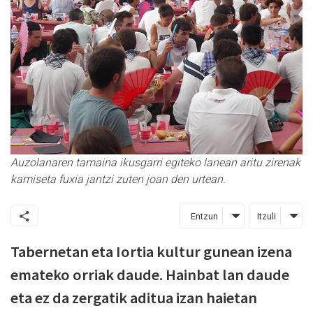
Auzolanaren tamaina ikusgarri egiteko lanean aritu zirenak
kamiseta fuxia jantzi zuten joan den urtean.
Entzun
Itzuli
Tabernetan eta Iortia kultur gunean izena
emateko orriak daude. Hainbat lan daude
eta ez da zergatik aditua izan haietan