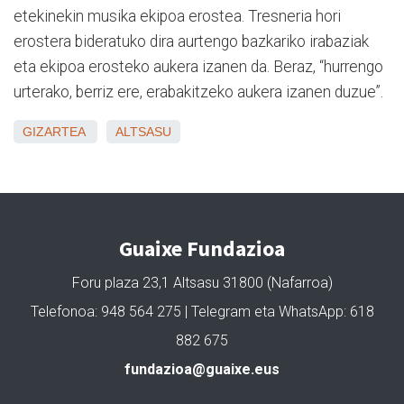
etekinekin musika ekipoa erostea. Tresneria hori
erostera bideratuko dira aurtengo bazkariko irabaziak
eta ekipoa erosteko aukera izanen da. Beraz, “hurrengo
urterako, berriz ere, erabakitzeko aukera izanen duzue”.
GIZARTEA
ALTSASU
Guaixe Fundazioa
Foru plaza 23,1 Altsasu 31800 (Nafarroa)
Telefonoa: 948 564 275 | Telegram eta WhatsApp: 618
882 675
fundazioa@guaixe.eus