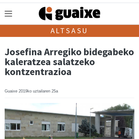
ALTSASU
Josefina Arregiko bidegabeko
kaleratzea salatzeko
kontzentrazioa
Guaixe
2019ko uztailaren 25a