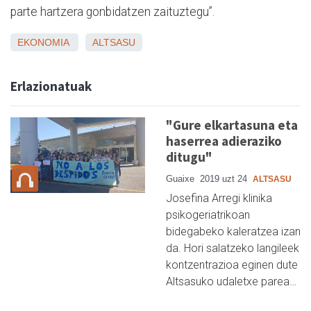
parte hartzera gonbidatzen zaituztegu”.
EKONOMIA
ALTSASU
Erlazionatuak
"Gure elkartasuna eta
haserrea adieraziko
ditugu"
Guaixe
2019 uzt 24
ALTSASU
Josefina Arregi klinika
psikogeriatrikoan
bidegabeko kaleratzea izan
da. Hori salatzeko langileek
kontzentrazioa eginen dute
Altsasuko udaletxe parea…