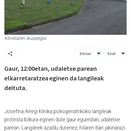
Klinikaren ikuspegia.
Entzun
Itzuli
Gaur, 12:00etan, udaletxe parean
elkarretaratzea eginen da langileak
deituta.
Josefina Arregi klinika psikogeriatrikoko langileak
protesta bilkura eginen dute gaur eguerdian, udaletxe
parean. Langileek azaldu dutenez, hilaren 8an jakinarazi