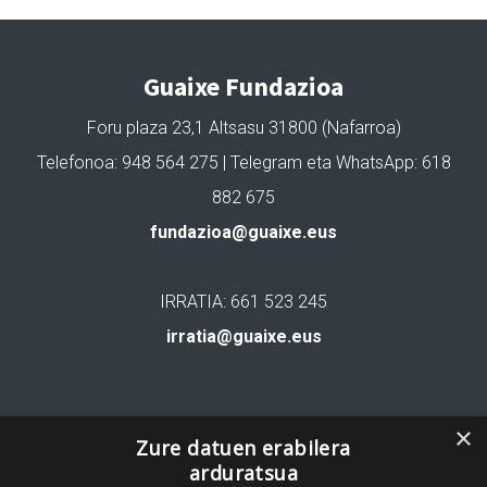
Guaixe Fundazioa
Foru plaza 23,1 Altsasu 31800 (Nafarroa)
Telefonoa: 948 564 275 | Telegram eta WhatsApp: 618
882 675
fundazioa@guaixe.eus
IRRATIA: 661 523 245
irratia@guaixe.eus
Gure lizentzia
: Creative Commons Aitortu Partekatu
×
Zure datuen erabilera
arduratsua
Codesyntaxek garatua