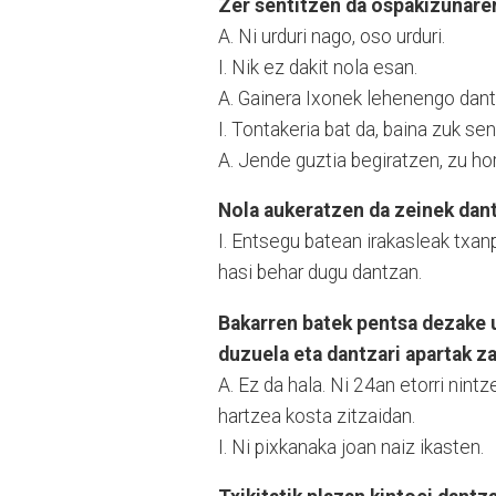
Zer sentitzen da ospakizunar
A. Ni urduri nago, oso urduri.
I. Nik ez dakit nola esan.
A. Gainera Ixonek lehenengo dantz
I. Tontakeria bat da, baina zuk se
A. Jende guztia begiratzen, zu h
Nola aukeratzen da zeinek da
I. Entsegu batean irakasleak txan
hasi behar dugu dantzan.
Bakarren batek pentsa dezake 
duzuela eta dantzari apartak za
A. Ez da hala. Ni 24an etorri nint
hartzea kosta zitzaidan.
I. Ni pixkanaka joan naiz ikasten.