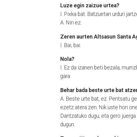
Luze egin zaizue urtea?
I. Pixka bat. Batzuetan urduri jart
A. Niri ez.
Zeren aurten Altsasun Santa A
I. Bai, bai.
Nola?
I. Ez da izanen beti bezala, murr
gara.
Behar bada beste urte bat atze
A. Beste urte bat, ez. Pentsatu g
ezetz atera zen. Nik uste hori on
Dantzatuko dugu, eta gero juerga 
dugun.