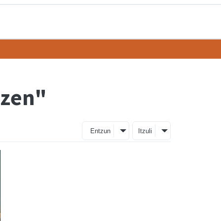
 zen"
Entzun
Itzuli