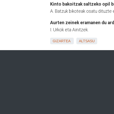
Kinto bakoitzak saltzeko opil 
A. Batzuk bikoteak osatu dituzte 
Aurten zeinek eramanen du ar
I. Urkok eta Ainitzek.
GIZARTEA
ALTSASU