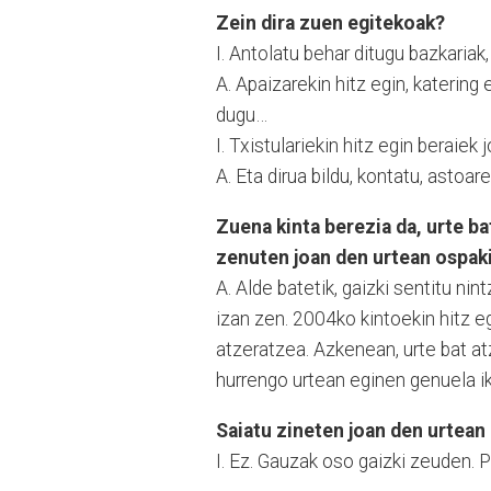
Zein dira zuen egitekoak?
I. Antolatu behar ditugu bazkariak,
A. Apaizarekin hitz egin, katering
dugu…
I. Txistulariekin hitz egin beraie
A. Eta dirua bildu, kontatu, asto
Zuena kinta berezia da, urte b
zenuten joan den urtean ospak
A. Alde batetik, gaizki sentitu n
izan zen. 2004ko kintoekin hitz e
atzeratzea. Azkenean, urte bat a
hurrengo urtean eginen genuela 
Saiatu zineten joan den urtean
I. Ez. Gauzak oso gaizki zeuden.