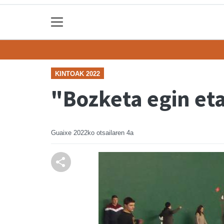
KINTOAK 2022
"Bozketa egin eta
Guaixe
2022ko otsailaren 4a