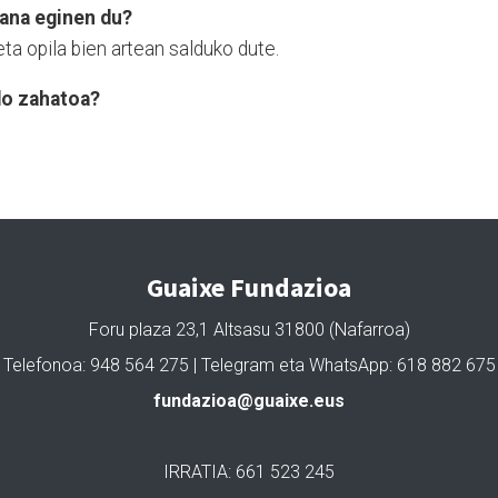
bana eginen du?
eta opila bien artean salduko dute.
do zahatoa?
Guaixe Fundazioa
Foru plaza 23,1 Altsasu 31800 (Nafarroa)
Telefonoa: 948 564 275 | Telegram eta WhatsApp: 618 882 675
fundazioa@guaixe.eus
IRRATIA: 661 523 245