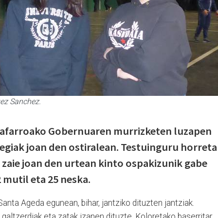
uez Sanchez.
Nafarroako Gobernuaren murrizketen luzapen
egiak joan den ostiralean. Testuinguru horret
 zaie joan den urtean kinto ospakizunik gabe
2 mutil eta 25 neska.
Santa Ageda egunean, bihar, jantziko dituzten jantziak.
altzerdiak eta zatak izanen dituzte. Koloretako baserritar