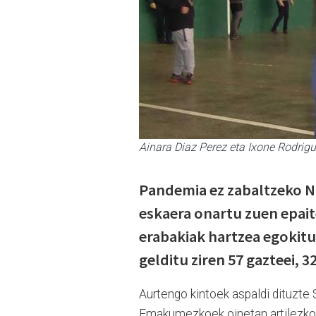
Ainara Diaz Perez eta Ixone Rodrig
Pandemia ez zabaltzeko 
eskaera onartu zuen epait
erabakiak hartzea egokitu
gelditu ziren 57 gazteei, 3
Aurtengo kintoek aspaldi dituzte 
Emakumezkoek oinetan artilezko g