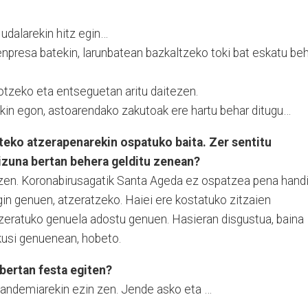
 udalarekin hitz egin…
 enpresa batekin, larunbatean bazkaltzeko toki bat eskatu be
k jotzeko eta entseguetan aritu daitezen.
arekin egon, astoarendako zakutoak ere hartu behar ditugu…
ateko atzerapenarekin ospatuko baita. Zer sentitu
izuna bertan behera gelditu zenean?
intzen. Koronabirusagatik Santa Ageda ez ospatzea pena hand
gin genuen, atzeratzeko. Haiei ere kostatuko zitzaien
tzeratuko genuela adostu genuen. Hasieran disgustua, baina
ikusi genuenean, hobeto.
 bertan festa egiten?
 Pandemiarekin ezin zen. Jende asko eta …