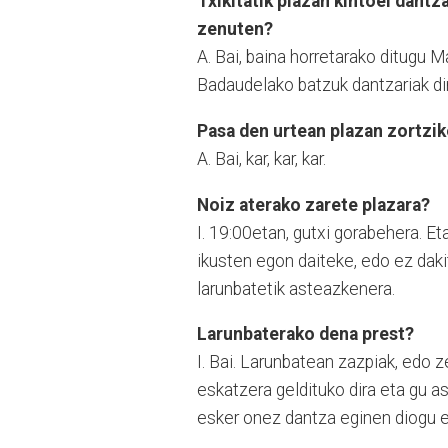
Txikitatik plazan kintoei dant
zenuten?
A. Bai, baina horretarako ditugu 
Badaudelako batzuk dantzariak dir
Pasa den urtean plazan zortzi
A. Bai, kar, kar, kar.
Noiz aterako zarete plazara?
I. 19:00etan, gutxi gorabehera. E
ikusten egon daiteke, edo ez dak
larunbatetik asteazkenera.
Larunbaterako dena prest?
I. Bai. Larunbatean zazpiak, edo 
eskatzera geldituko dira eta gu as
esker onez dantza eginen diogu e