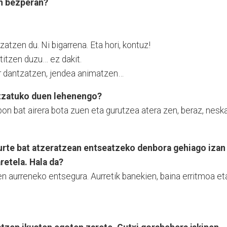
en bezperan?
atzen du. Ni bigarrena. Eta hori, kontuz!
ntitzen duzu… ez dakit.
or dantzatzen, jendea animatzen…
ntzatuko duen lehenengo?
pon bat airera bota zuen eta gurutzea atera zen, beraz, nesk
urte bat atzeratzean entseatzeko denbora gehiago izan
retela. Hala da?
zen aurreneko entsegura. Aurretik banekien, baina erritmoa et