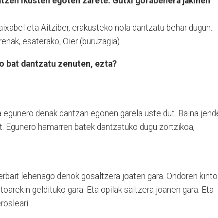
zatzen ikusten egoten zarete. Gutxi gorabehera jakinen
Maixabel eta Aitziber, erakusteko nola dantzatu behar dugun.
enak, esaterako, Oier (buruzagia).
ko bat dantzatu zenuten, ezta?
ta egunero denak dantzan egonen garela uste dut. Baina jend
it. Egunero hamarren batek dantzatuko dugu zortzikoa,
zerbait lehenago denok gosaltzera joaten gara. Ondoren kint
toarekin geldituko gara. Eta opilak saltzera joanen gara. Eta
rosleari.