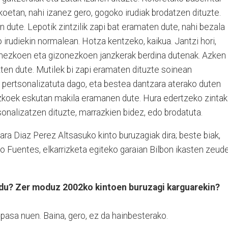
koetan, nahi izanez gero, gogoko irudiak brodatzen dituzte.
 dute. Lepotik zintzilik zapi bat eramaten dute, nahi bezala
irudiekin normalean. Hotza kentzeko, kaikua. Jantzi hori,
umezkoen eta gizonezkoen janzkerak berdina dutenak. Azken
nzten dute. Mutilek bi zapi eramaten dituzte soinean
a pertsonalizatuta dago, eta bestea dantzara aterako duten
zkoek eskutan makila eramanen dute. Hura edertzeko zintak
sonalizatzen dituzte, marrazkien bidez, edo brodatuta.
a Diaz Perez Altsasuko kinto buruzagiak dira; beste biak,
o Fuentes, elkarrizketa egiteko garaian Bilbon ikasten zeud
 du? Zer moduz 2002ko kintoen buruzagi karguarekin?
pasa nuen. Baina, gero, ez da hainbesterako.