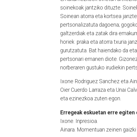
soinekoak jantziko dituzte. Soine
Soinean atorra eta kortsea janzten
pertsonalizatuta dagoena; gogoko 
galtzerdiak eta zatak dira emak
horiek praka eta atorra txuria ja
gurutzatuta. Bat haiendako da et
pertsonari emanen diote. Gizone
norberaren gustuko irudiekin pert
Ixone Rodriguez Sanchez eta Ainar
Oier Cuerdo Larraza eta Unai Calv
eta ezinezkoa zuten egon.
Erregeak eskuetan erre egiten
Ixone. Inpresioa.
Ainara. Momentuan zeinen gaizki 