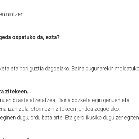
zen nintzen.
geda ospatuko da, ezta?
izketa eta hori guztia dagoelako. Baina dugunarekin moldatuk
ra zitekeen…
enuen bi aste atzeratzea. Baina bozketa egin genuen eta
ena izan zela, etorri ezin zitekeen jendea zegoelako.
eginen dugu, ordu bata arte. Eta gero ikusiko dugu zer egiten