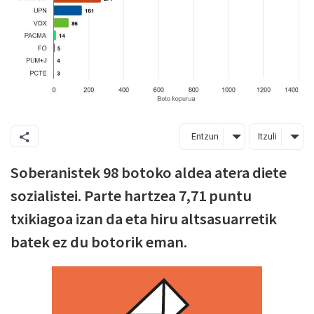
Entzun
Itzuli
Soberanistek 98 botoko aldea atera diete
sozialistei. Parte hartzea 7,71 puntu
txikiagoa izan da eta hiru altsasuarretik
batek ez du botorik eman.