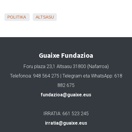
POLITIKA
ALTSASU
Guaixe Fundazioa
Foru plaza 23,1 Altsasu 31800 (Nafarroa)
Telefonoa: 948 564 275 | Telegram eta WhatsApp: 618
882 675
fundazioa@guaixe.eus
IRRATIA: 661 523 245
irratia@guaixe.eus