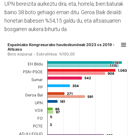
UPN bereizita aurkeztu dira, eta, horrela, bien baturak
baino 38 boto gehiago eman ditu. Geroa Baik deialdi
honetan babesen %54,15 galdu du, eta altsasuarren
bosgarren aukera bihurtu da.