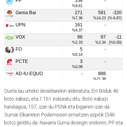
Duela lau urteko deialdiarekin alderatuta, EH Bilduk 46
boto irabazi, eta 1.161 eskuratu ditu. Boto irabazi
handiagoa, 157, izan du PSNk eta bigarren izan da.
Sumar Elkarrekin Podemosen emaitzen azpitik (346
boto) gelditu da. Navarra Suma desegin ondoren, PP eta