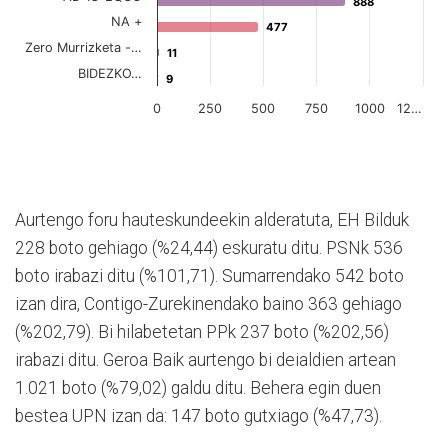
Aurtengo foru hauteskundeekin alderatuta, EH Bilduk
228 boto gehiago (%24,44) eskuratu ditu. PSNk 536
boto irabazi ditu (%101,71). Sumarrendako 542 boto
izan dira, Contigo-Zurekinendako baino 363 gehiago
(%202,79). Bi hilabetetan PPk 237 boto (%202,56)
irabazi ditu. Geroa Baik aurtengo bi deialdien artean
1.021 boto (%79,02) galdu ditu. Behera egin duen
bestea UPN izan da: 147 boto gutxiago (%47,73).