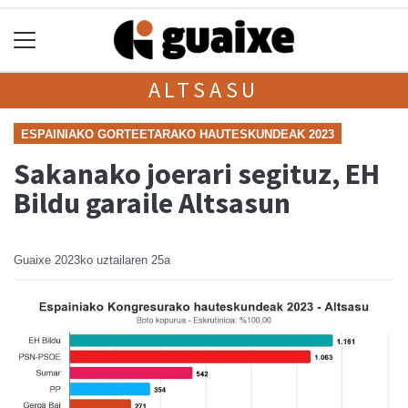
ALTSASU
ESPAINIAKO GORTEETARAKO HAUTESKUNDEAK 2023
Sakanako joerari segituz, EH
Bildu garaile Altsasun
Guaixe
2023ko uztailaren 25a