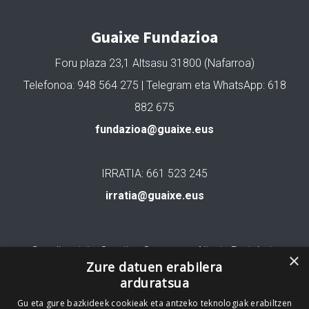
Guaixe Fundazioa
Foru plaza 23,1 Altsasu 31800 (Nafarroa)
Telefonoa: 948 564 275 | Telegram eta WhatsApp: 618
882 675
fundazioa@guaixe.eus
IRRATIA: 661 523 245
irratia@guaixe.eus
Gure lizentzia
: Creative Commons Aitortu Partekatu
×
Zure datuen erabilera
arduratsua
Codesyntaxek garatua
Gu eta gure bazkideek cookieak eta antzeko teknologiak erabiltzen