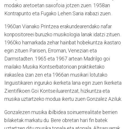
modako aretoetan saxofoia jotzen zuen. 1958an
Kontrapunto eta Fugako Lehen Saria irabazi zuen.
1960an Vianako Printzea erakundearendako nafar
konpositoreei buruzko musikologia lanak idatzi zituen.
1960ko hamarkada zehar hainbat hobekuntza ikastaro
egin zituen Parisen, Erroman, Venezian eta
Darmstadten. 1965 eta 1967 artean Madrilgo goi
mailako Musika Kontserbatorioan praktiketako
irakaslea izan zen eta 1966an musikari lotutako
linguistikaren inguruko ikerketa lana egin zuen Ikerketa
Zientifikoen Goi Kontseiluarentzat; hizkuntza eta
musika uztartzeko modua ikertu zuen Gonzalez Aziluk.
Gonzalezen musika ibilbidea soinuerrealitate berrien
bilaketak markatu du. Bere obretan hari fin batek
uztartzen ditu musika tonala eta atonala. Altsasuarrak