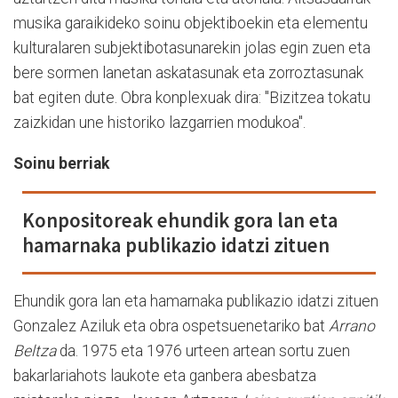
musika garaikideko soinu objektiboekin eta elementu
kulturalaren subjektibotasunarekin jolas egin zuen eta
bere sormen lanetan askatasunak eta zorroztasunak
bat egiten dute. Obra konplexuak dira: "Bizitzea tokatu
zaizkidan une historiko lazgarrien modukoa".
Soinu berriak
Konpositoreak ehundik gora lan eta
hamarnaka publikazio idatzi zituen
Ehundik gora lan eta hamarnaka publikazio idatzi zituen
Gonzalez Aziluk eta obra ospetsuenetariko bat
Arrano
Beltza
da. 1975 eta 1976 urteen artean sortu zuen
bakarlariahots laukote eta ganbera abesbatza