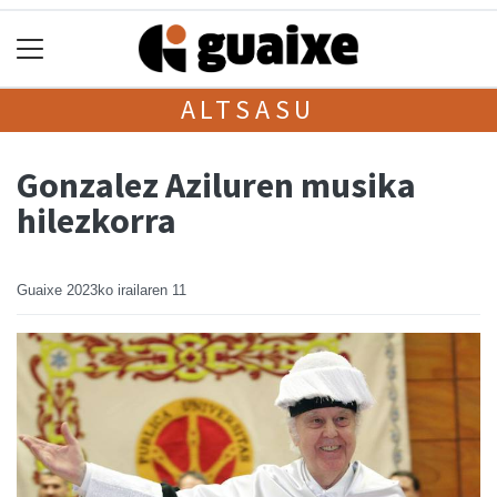
ALTSASU
Gonzalez Aziluren musika
hilezkorra
Guaixe
2023ko irailaren 11