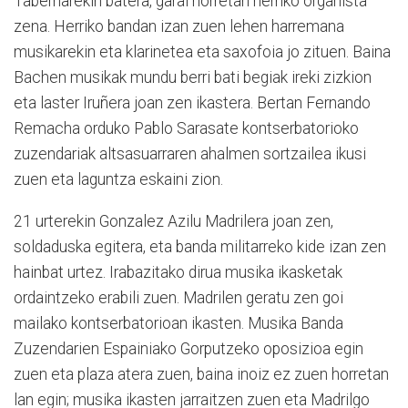
Tabernarekin batera, garai horretan herriko organista
zena. Herriko bandan izan zuen lehen harremana
musikarekin eta klarinetea eta saxofoia jo zituen. Baina
Bachen musikak mundu berri bati begiak ireki zizkion
eta laster Iruñera joan zen ikastera. Bertan Fernando
Remacha orduko Pablo Sarasate kontserbatorioko
zuzendariak altsasuarraren ahalmen sortzailea ikusi
zuen eta laguntza eskaini zion.
21 urterekin Gonzalez Azilu Madrilera joan zen,
soldaduska egitera, eta banda militarreko kide izan zen
hainbat urtez. Irabazitako dirua musika ikasketak
ordaintzeko erabili zuen. Madrilen geratu zen goi
mailako kontserbatorioan ikasten. Musika Banda
Zuzendarien Espainiako Gorputzeko oposizioa egin
zuen eta plaza atera zuen, baina inoiz ez zuen horretan
lan egin; musika ikasten jarraitzen zuen eta Madrilgo