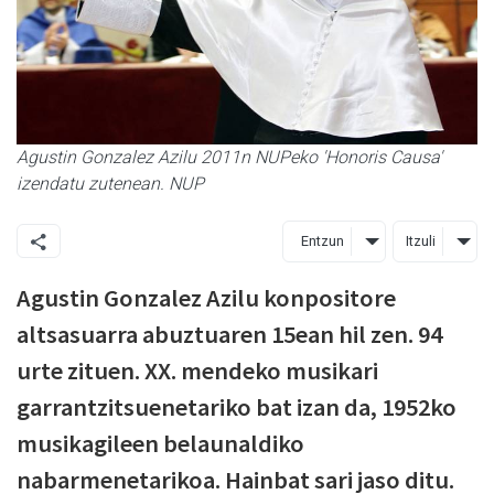
Agustin Gonzalez Azilu 2011n NUPeko 'Honoris Causa'
izendatu zutenean. NUP
Entzun
Itzuli
Agustin Gonzalez Azilu konpositore
altsasuarra abuztuaren 15ean hil zen. 94
urte zituen. XX. mendeko musikari
garrantzitsuenetariko bat izan da, 1952ko
musikagileen belaunaldiko
nabarmenetarikoa. Hainbat sari jaso ditu.