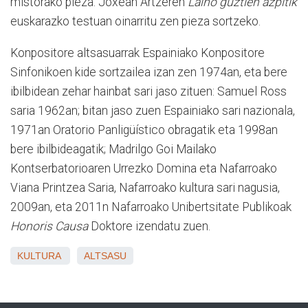
mistorako pieza. Joxean Artzeren
Laino guztien azpitik
euskarazko testuan oinarritu zen pieza sortzeko.
Konpositore altsasuarrak Espainiako Konpositore
Sinfonikoen kide sortzailea izan zen 1974an, eta bere
ibilbidean zehar hainbat sari jaso zituen: Samuel Ross
saria 1962an; bitan jaso zuen Espainiako sari nazionala,
1971an Oratorio Panligüístico obragatik eta 1998an
bere ibilbideagatik; Madrilgo Goi Mailako
Kontserbatorioaren Urrezko Domina eta Nafarroako
Viana Printzea Saria, Nafarroako kultura sari nagusia,
2009an, eta 2011n Nafarroako Unibertsitate Publikoak
Honoris Causa
Doktore izendatu zuen.
KULTURA
ALTSASU