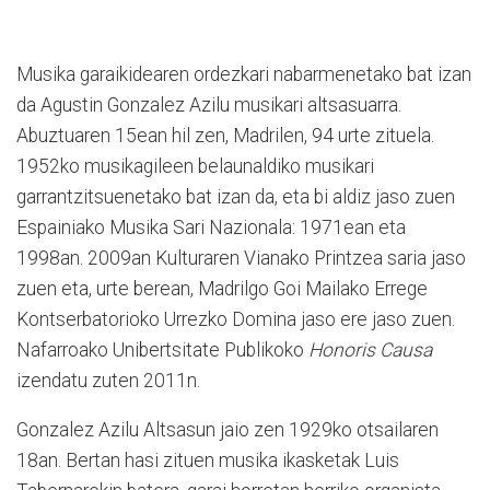
Musika garaikidearen ordezkari nabarmenetako bat izan
da Agustin Gonzalez Azilu musikari altsasuarra.
Abuztuaren 15ean hil zen, Madrilen, 94 urte zituela.
1952ko musikagileen belaunaldiko musikari
garrantzitsuenetako bat izan da, eta bi aldiz jaso zuen
Espainiako Musika Sari Nazionala: 1971ean eta
1998an. 2009an Kulturaren Vianako Printzea saria jaso
zuen eta, urte berean, Madrilgo Goi Mailako Errege
Kontserbatorioko Urrezko Domina jaso ere jaso zuen.
Nafarroako Unibertsitate Publikoko
Honoris Causa
izendatu zuten 2011n.
Gonzalez Azilu Altsasun jaio zen 1929ko otsailaren
18an. Bertan hasi zituen musika ikasketak Luis