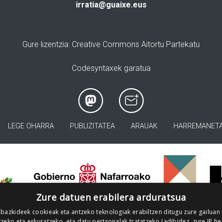
irratia@guaixe.eus
Gure lizentzia
: Creative Commons Aitortu Partekatu
Codesyntaxek garatua
LEGE OHARRA
PUBLIZITATEA
ARAUAK
HARREMANET
>
Zure datuen erabilera arduratsua
 bazkideek cookieak eta antzeko teknologiak erabiltzen ditugu zure gailuan
zeko eta eskuratzeko, eta datu pertsonalak tratatzeko (adibidez, zure IP he