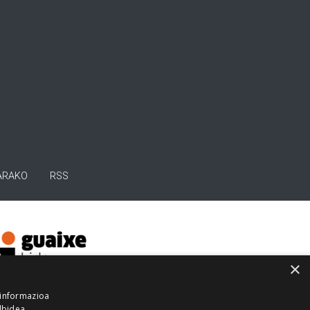
ARAKO
RSS
×
 informazioa
lbidea,