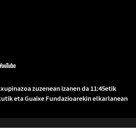
txupinazoa zuzenean izanen da 11:45etik
kutik eta Guaixe Fundazioarekin elkarlanean