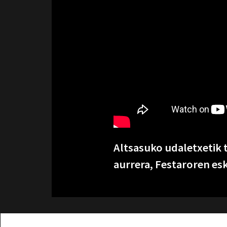
Altsasuko udaletxetik 
aurrera, Festaroren es