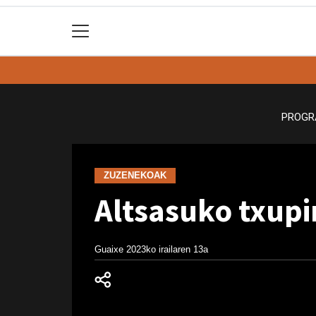
PROGR
ZUZENEKOAK
Altsasuko txup
Guaixe
2023ko irailaren 13a