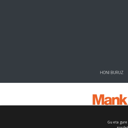
HONI BURUZ
Gu eta gure
gordet