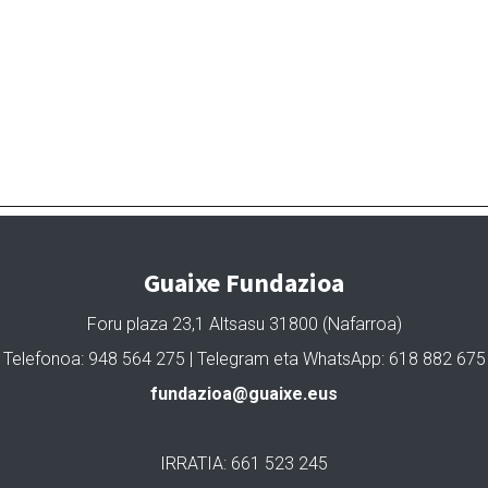
Guaixe Fundazioa
Foru plaza 23,1 Altsasu 31800 (Nafarroa)
Telefonoa: 948 564 275 | Telegram eta WhatsApp: 618 882 675
fundazioa@guaixe.eus
IRRATIA: 661 523 245