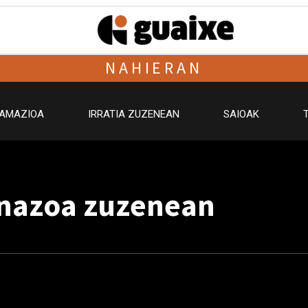
NAHIERAN
AMAZIOA
IRRATIA ZUZENEAN
SAIOAK
inazoa zuzenean