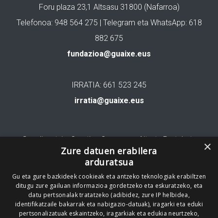
Foru plaza 23,1 Altsasu 31800 (Nafarroa)
Telefonoa: 948 564 275 | Telegram eta WhatsApp: 618
882 675
fundazioa@guaixe.eus
IRRATIA: 661 523 245
irratia@guaixe.eus
Gure lizentzia
: Creative Commons Aitortu Partekatu
×
Zure datuen erabilera
arduratsua
Codesyntaxek garatua
Gu eta gure bazkideek cookieak eta antzeko teknologiak erabiltzen
ditugu zure gailuan informazioa gordetzeko eta eskuratzeko, eta
datu pertsonalak tratatzeko (adibidez, zure IP helbidea,
identifikatzaile bakarrak eta nabigazio-datuak), iragarki eta eduki
pertsonalizatuak eskaintzeko, iragarkiak eta edukia neurtzeko,