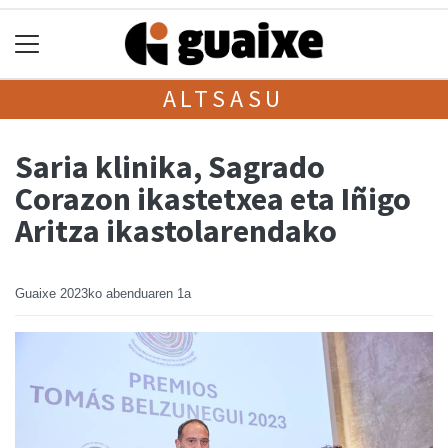
ALTSASU
Saria klinika, Sagrado
Corazon ikastetxea eta Iñigo
Aritza ikastolarendako
Guaixe
2023ko abenduaren 1a