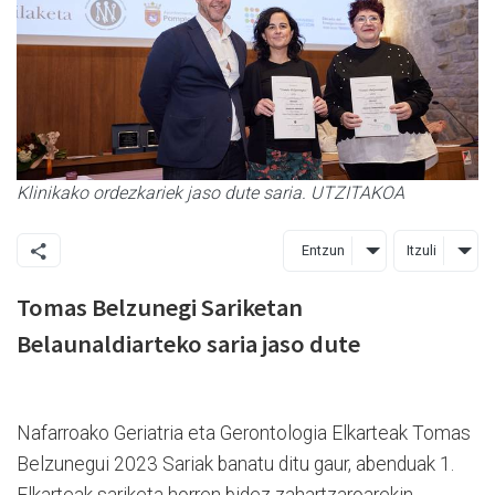
Klinikako ordezkariek jaso dute saria. UTZITAKOA
Entzun
Itzuli
Tomas Belzunegi Sariketan
Belaunaldiarteko saria jaso dute
Nafarroako Geriatria eta Gerontologia Elkarteak Tomas
Belzunegui 2023 Sariak banatu ditu gaur, abenduak 1.
Elkarteak sariketa horren bidez zahartzaroarekin