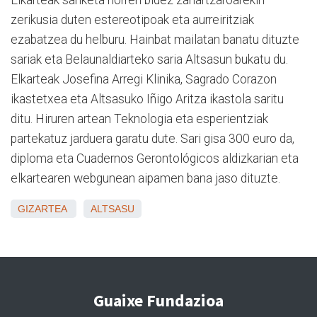
zerikusia duten estereotipoak eta aurreiritziak
ezabatzea du helburu. Hainbat mailatan banatu dituzte
sariak eta Belaunaldiarteko saria Altsasun bukatu du.
Elkarteak Josefina Arregi Klinika, Sagrado Corazon
ikastetxea eta Altsasuko Iñigo Aritza ikastola saritu
ditu. Hiruren artean Teknologia eta esperientziak
partekatuz jarduera garatu dute. Sari gisa 300 euro da,
diploma eta Cuadernos Gerontológicos aldizkarian eta
elkartearen webgunean aipamen bana jaso dituzte.
GIZARTEA
ALTSASU
Guaixe Fundazioa