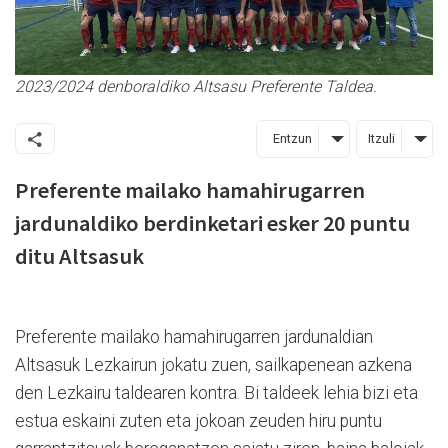
2023/2024 denboraldiko Altsasu Preferente Taldea.
Entzun
Itzuli
Preferente mailako hamahirugarren
jardunaldiko berdinketari esker 20 puntu
ditu Altsasuk
Preferente mailako hamahirugarren jardunaldian
Altsasuk Lezkairun jokatu zuen, sailkapenean azkena
den Lezkairu taldearen kontra. Bi taldeek lehia bizi eta
estua eskaini zuten eta jokoan zeuden hiru puntu