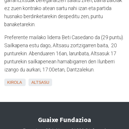
garrantzitsuak bereganatzen saiatu ziren, baina baloiak
ez zuen kontrako atean sartu nahi izan eta partida
husnako berdinketarekin despeditu zen, puntu
banaketarekin.
Preferente mailako liderra Beti Casedano da (29 puntu).
Sailkapena estu dago, Altsasu zortzigarren baita, 20
punturekin. Abenduaren 16an, larunbata, Altsasuk 17
punturekin sailkapenean hamabigarren den Ilunberri
izango du aurkari, 17:00etan, Dantzalekun.
KIROLA
ALTSASU
Guaixe Fundazioa