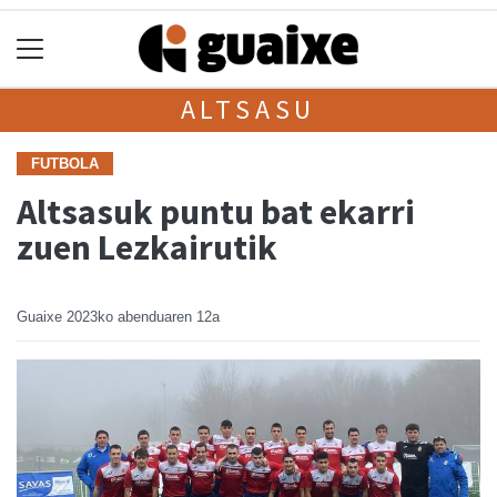
ALTSASU
FUTBOLA
Altsasuk puntu bat ekarri
zuen Lezkairutik
Guaixe
2023ko abenduaren 12a