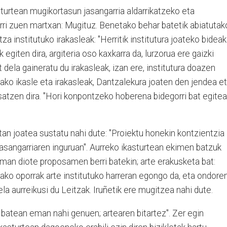
sturtean mugikortasun jasangarria aldarrikatzeko eta
rri zuen martxan: Mugituz. Benetako behar batetik abiatutak
za institutuko irakasleak: "Herritik institutura joateko bideak
 egiten dira, argiteria oso kaxkarra da, lurzorua ere gaizki
at dela gaineratu du irakasleak, izan ere, institutura doazen
lako ikasle eta irakasleak, Dantzalekura joaten den jendea e
atzen dira. "Hori konpontzeko hoberena bidegorri bat egitea
letan joatea sustatu nahi dute: "Proiektu honekin kontzientzia
asangarriaren inguruan". Aurreko ikasturtean ekimen batzuk
eman diote proposamen berri batekin; arte erakusketa bat:
tako oporrak arte institutuko harreran egongo da, eta ondore
la aurreikusi du Leitzak. Iruñetik ere mugitzea nahi dute.
t batean eman nahi genuen; artearen bitartez". Zer egin