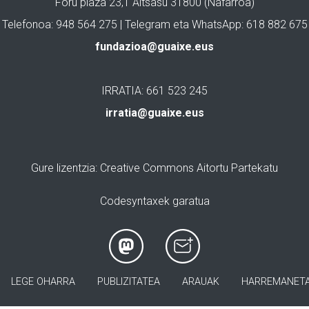
Foru plaza 23,1 Altsasu 31800 (Nafarroa)
Telefonoa: 948 564 275 | Telegram eta WhatsApp: 618 882 675
fundazioa@guaixe.eus
IRRATIA: 661 523 245
irratia@guaixe.eus
Gure lizentzia
: Creative Commons Aitortu Partekatu
Codesyntaxek garatua
LEGE OHARRA
PUBLIZITATEA
ARAUAK
HARREMANET