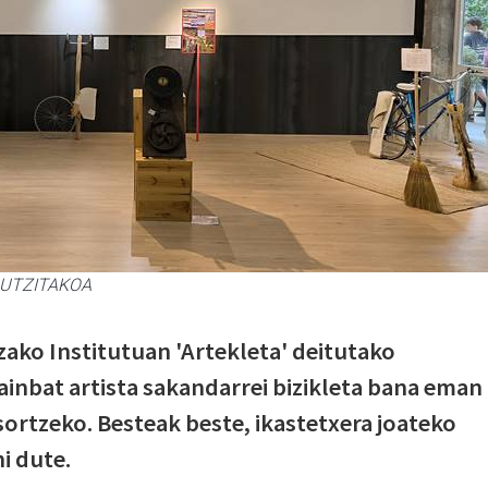
n. UTZITAKOA
ako Institutuan 'Artekleta' deitutako
inbat artista sakandarrei bizikleta bana eman
 sortzeko. Besteak beste, ikastetxera joateko
i dute.