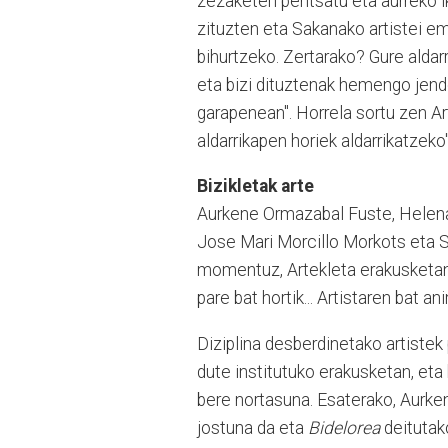
zezaketen pentsatu eta aurreko ik
zituzten eta Sakanako artistei ema
bihurtzeko. Zertarako? Gure aldar
eta bizi dituztenak hemengo jend
garapenean". Horrela sortu zen Ar
aldarrikapen horiek aldarrikatzeko"
Bizikletak arte
Aurkene Ormazabal Fuste, Helena
Jose Mari Morcillo Morkots eta Sa
momentuz, Artekleta erakusketan. 
pare bat hortik... Artistaren bat a
Diziplina desberdinetako artistek 
dute institutuko erakusketan, eta
bere nortasuna. Esaterako, Aurk
jostuna da eta
Bidelorea
deitutako