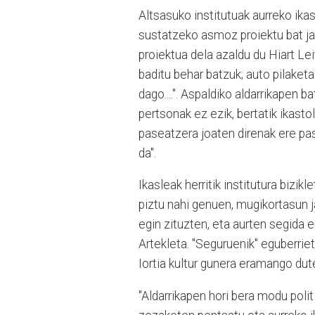
Altsasuko institutuak aurreko ika
sustatzeko asmoz proiektu bat ja
proiektua dela azaldu du Hiart Leit
baditu behar batzuk; auto pilaketak
dago....". Aspaldiko aldarrikapen b
pertsonak ez ezik, bertatik ikasto
paseatzera joaten direnak ere pas
da".
Ikasleak herritik institutura bizik
piztu nahi genuen, mugikortasun j
egin zituzten, eta aurten segida 
Artekleta. "Seguruenik" eguberrie
Iortia kultur gunera eramango dute
"Aldarrikapen hori bera modu poli