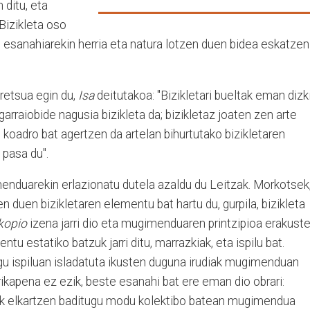
 ditu, eta
 Bizikleta oso
esanahiarekin herria eta natura lotzen duen bidea eskatzen
retsua egin du,
Isa
deitutakoa: "Bizikletari bueltak eman dizk
arraiobide nagusia bizikleta da; bizikletaz joaten zen arte
 koadro bat agertzen da artelan bihurtutako bizikletaren
pasa du".
menduarekin erlazionatu dutela azaldu du Leitzak. Morkotsek
duen bizikletaren elementu bat hartu du, gurpila, bizikleta
kopio
izena jarri dio eta mugimenduaren printzipioa erakust
tu estatiko batzuk jarri ditu, marrazkiak, eta ispilu bat.
u ispiluan isladatuta ikusten duguna irudiak mugimenduan
rrikapena ez ezik, beste esanahi bat ere eman dio obrari:
ak elkartzen baditugu modu kolektibo batean mugimendua