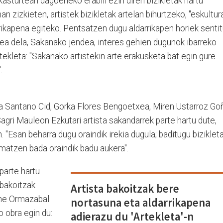
asturtean dagoeneko erabili ezin diren bizikletak hartu
n zizkieten, artistek bizikletak artelan bihurtzeko, "eskultur
rikapena egiteko. Pentsatzen dugu aldarrikapen horiek senti
ea dela, Sakanako jendea, interes gehien dugunok ibarreko
tekleta: "Sakanako artistekin arte erakusketa bat egin gure
.
 Santano Cid, Gorka Flores Bengoetxea, Miren Ustarroz Goñ
gri Mauleon Ezkutari artista sakandarrek parte hartu dute,
"Esan beharra dugu oraindik irekia dugula; baditugu biziklet
nimatzen bada oraindik badu aukera".
parte hartu
 bakoitzak
Artista bakoitzak bere
ene Ormazabal
nortasuna eta aldarrikapena
 obra egin du:
adierazu du 'Artekleta'-n