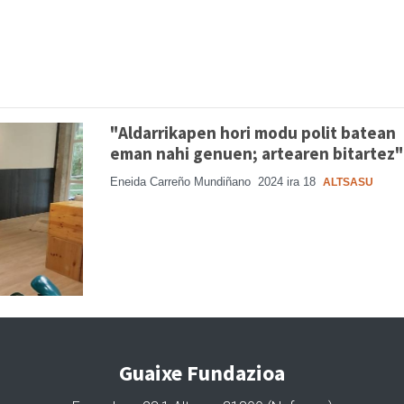
"Aldarrikapen hori modu polit batean
eman nahi genuen; artearen bitartez"
Eneida Carreño Mundiñano
2024 ira 18
ALTSASU
Guaixe Fundazioa