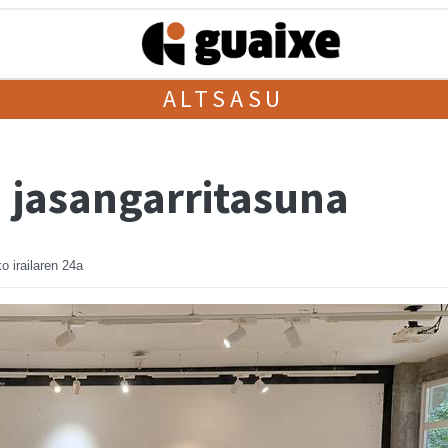
ALTSASU
a jasangarritasuna
o irailaren 24a