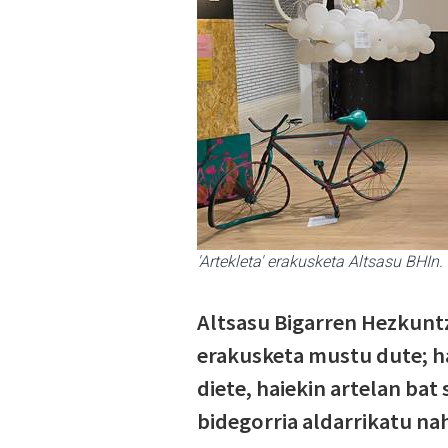
'Artekleta' erakusketa Altsasu BHI
Altsasu Bigarren Hezkuntz
erakusketa mustu dute; ha
diete, haiekin artelan bat
bidegorria aldarrikatu nah