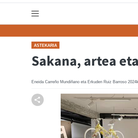
ASTEKARIA
Sakana, artea et
Eneida Carreño Mundiñano eta Erkuden Ruiz Barroso
2024k