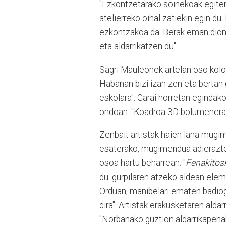
"Ezkontzetarako soinekoak egiten
atelierreko oihal zatiekin egin du.
ezkontzakoa da. Berak eman dion 
eta aldarrikatzen du".
Sagri Mauleonek artelan oso kolo
Habanan bizi izan zen eta bertan g
eskolara". Garai horretan egindako
ondoan: "Koadroa 3D bolumenera 
Zenbait artistak haien lana mugi
esaterako, mugimendua adierazten 
osoa hartu beharrean. "
Fenakitos
du: gurpilaren atzeko aldean elemen
Orduan, manibelari ematen badiog
dira". Artistak erakusketaren alda
"Norbanako guztion aldarrikapen