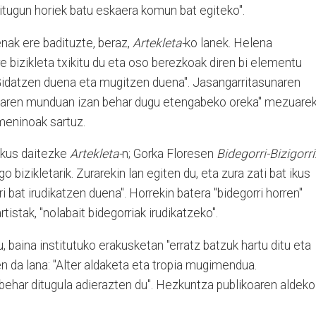
itugun horiek batu eskaera komun bat egiteko".
enak ere badituzte, beraz,
Artekleta-
ko lanek. Helena
e bizikleta txikitu du eta oso berezkoak diren bi elementu
 "Gidatzen duena eta mugitzen duena". Jasangarritasunaren
aren munduan izan behar dugu etengabeko oreka" mezuarek
meninoak sartuz.
 ikus daitezke
Artekleta-
n; Gorka Floresen
Bidegorri-Bizigorri
 bizikletarik. Zurarekin lan egiten du, eta zura zati bat ikus
i bat irudikatzen duena". Horrekin batera "bidegorri horren"
rtistak, "nolabait bidegorriak irudikatzeko".
, baina institutuko erakusketan "erratz batzuk hartu ditu eta
n da lana: "Alter aldaketa eta tropia mugimendua.
har ditugula adierazten du". Hezkuntza publikoaren aldeko