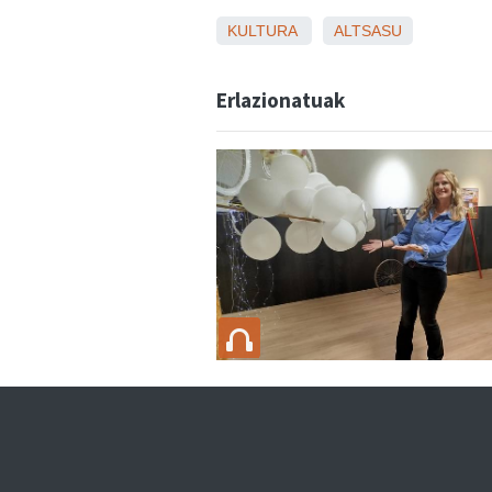
KULTURA
ALTSASU
Erlazionatuak