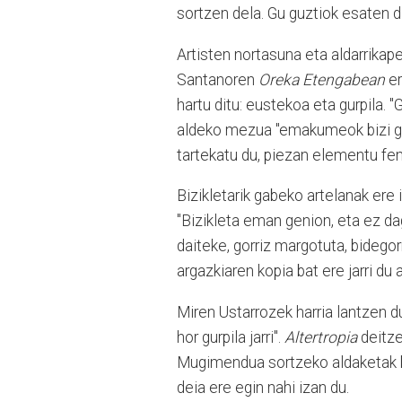
sortzen dela. Gu guztiok esaten d
Artisten nortasuna eta aldarrikap
Santanoren
Oreka Etengabean
er
hartu ditu: eustekoa eta gurpila.
aldeko mezua "emakumeok bizi g
tartekatu du, piezan elementu fe
Bizikletarik gabeko artelanak ere
"Bizikleta eman genion, eta ez dago
daiteke, gorriz margotuta, bidegorr
argazkiaren kopia bat ere jarri du a
Miren Ustarrozek harria lantzen du
hor gurpila jarri".
Altertropia
deitze
Mugimendua sortzeko aldaketak be
deia ere egin nahi izan du.