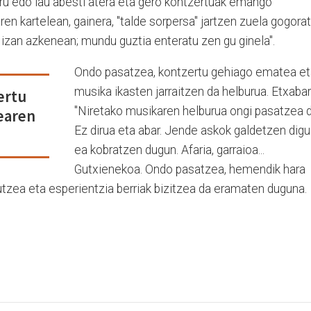
iru edo lau abesti atera eta gero kontzertuak emango
en kartelean, gainera, "talde sorpersa" jartzen zuela gogora
izan azkenean; mundu guztia enteratu zen gu ginela".
Ondo pasatzea, kontzertu gehiago ematea et
musika ikasten jarraitzen da helburua. Etxabarr
ertu
"Niretako musikaren helburua ongi pasatzea d
earen
Ez dirua eta abar. Jende askok galdetzen digu
ea kobratzen dugun. Afaria, garraioa...
Gutxienekoa. Ondo pasatzea, hemendik hara
gutzea eta esperientzia berriak bizitzea da eramaten duguna.