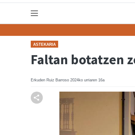
ASTEKARIA
Faltan botatzen z
Erkuden Ruiz Barroso
2024ko urriaren 16a