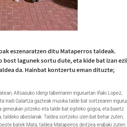
oak eszenaratzen ditu Mataperros taldeak.
bost lagunek sortu dute, eta kide bat izan ezi
aldea da. Hainbat kontzertu eman dituzte;
tean, Altsasuko Idergi tabernaren inguruetan Iñaki Lopez,
a Iradi Galartza gazteak musika talde bat sortzearen inguru
a geneukan jotzeko eta talde bat egiteko gogoa, eta baietz
za, taldeko abeslariak. Taldea sortzeko izen bat behar zuten,
 beste batek Mata, taldea Mataperros deitzea erabaki zuten.