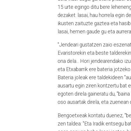
15 urte egingo ditu bere lehenen
dezaket: lasai, hau horrela egin d
ikusten zaituzte gaztea eta hasibe
lasai, hemen gaude gu eta aurrer
"Jendeari gustatzen zaio eszenat
Evaristorekin eta beste talderekin
ona dela... Hori jendearendako izu
eta Etxabarrik ere bateria jotzek
Bateria joleak ere taldekideen "a
ausartu egin ziren kontzertu bat 
egoten direla gaineratu du, "bain
oso ausartak direla, eta zuenean
Bengoetxeak kontatu duenez, "bes
zen taldea: "Eta Iradik entsegu b