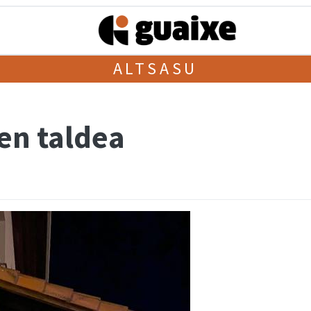
ALTSASU
en taldea