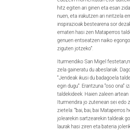
hitz egiten ari ginen eta esan zida
nuen, eta irakutzen ari nintzela er
inspirazioak bestearena sor dezak
ematen hasi zen Mataperros tald
genuen entseatzen naiko egongo g
ziguten jotzeko".
Iturmendiko San Migel festetan,
zela gaineratu du abeslariak. Dag
"Jendeak ikusi du badagoela talde
egin dugu". Erantzuna "oso ona" i
taldekideek. Haien zaleen artean
Iturmendira jo zutenean sei edo z
zietela: "bai, bai, bai Mataperros 
jolearekin sartzearekin taldeak 
laurak hasi ziren eta bateria jole