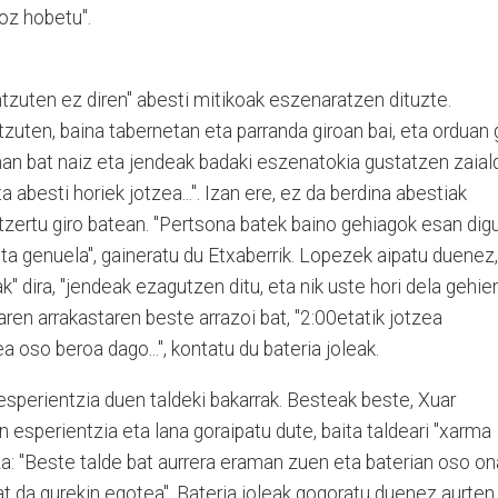
koz hobetu".
tzuten ez diren" abesti mitikoak eszenaratzen dituzte.
zuten, baina tabernetan eta parranda giroan bai, eta orduan 
man bat naiz eta jendeak badaki eszenatokia gustatzen zaial
a abesti horiek jotzea...". Izan ere, ez da berdina abestiak
zertu giro batean. "Pertsona batek baino gehiagok esan dig
ta genuela", gaineratu du Etxaberrik. Lopezek aipatu duenez,
" dira, "jendeak ezagutzen ditu, eta nik uste hori dela gehie
ren arrakastaren beste arrazoi bat, "2:00etatik jotzea
 oso beroa dago...", kontatu du bateria joleak.
sperientzia duen taldeki bakarrak. Besteak beste, Xuar
n esperientzia eta lana goraipatu dute, baita taldeari "xarma
za: "Beste talde bat aurrera eraman zuen eta baterian oso on
bat da gurekin egotea". Bateria joleak gogoratu duenez aurten