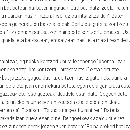
n bat-batean bai baten inguruan letra bat idatzi zuela, irakurri
ritmoarekin hasi nintzen. Inspirazioa iritsi zitzaidan". Baten
eela gaineratu du bateria joleak. Sortu eta gutxira kontzert
ea. "Ez genuen pentsatzen hainbeste kontzertu ematea. Us
inela, eta bat-batean, entsatzean hasi, eta maiatzean deit
maiatzan, egindako kontzertu hura lehenengo "booma" izan
oeneko zazpi bat kontzertu "arrakastatsu" eman dituzte.
 bat jotzeko gogoa duena; deitzen hasi ziguten eta aurrera
zan dela eta joan diren lekura beteta egon dela gaineratu dut
 gazteak eta "oso gazteak" daudela esan dute. Gogoan dute
azpi urteko haurrak bertan zeudela eta lelo bat ohiukatu
hemen da". Etxabarri: "Txundituta gelditu nintzen". Bateria
gorakada izan duela esan dute, Bengoetxeak azaldu duenez,
rik ez zutenez berak jotzen zuen bateria: "Baina erokeri bat iz