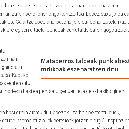
 aldiz entseatzeko elkartu ziren eta maiatzaren hasieran,
eman zuten bere lehenengo kontzertua. Lopez baxu jolea da
ak eta Galartza abeslaria, bateria jole bat behar zutela ikusit
roak ere egiten dituela. Jendeak punk talde baten gogoa zuel
itu
tzun nahi
Mataperros taldeak punk abest
k gaineratu
mitikoak eszenaratzen ditu
icada, Kaotiko
ak egiten ditu
un horiekin hastea pentsatu genuen, eta gero hasiko ginen
 hasi direla aipatu du Lopezek, "zerbait pentsatu dugu,
e daude. Momentuz punk bertsioak jotzen ditugu". Inspirazio
a gaineratu du Etxabarrik: "Aurreko egunean Iñaki eta biok