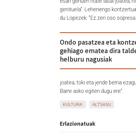
esan genuen hobe lasai joatea, h
genituela". Lehenengo kontzertuar
du Lopezek: "Ez zen oso sopresa 
Ondo pasatzea eta kontz
gehiago ematea dira tald
helburu nagusiak
joatea, toki eta jende berria eza
Barre asko egiten dugu ere".
KULTURA
ALTSASU
Erlazionatuak