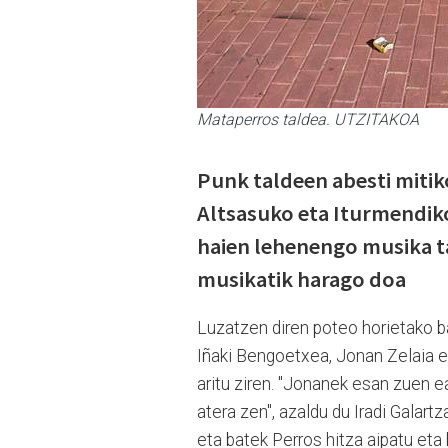
Mataperros taldea. UTZITAKOA
Punk taldeen abesti mitik
Altsasuko eta Iturmendiko 
haien lehenengo musika t
musikatik harago doa
Luzatzen diren poteo horietako ba
Iñaki Bengoetxea, Jonan Zelaia et
aritu ziren. "Jonanek esan zuen e
atera zen", azaldu du Iradi Galart
eta batek Perros hitza aipatu eta