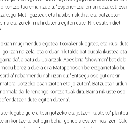
go kontzertua eman zuela. "Esperientzia eman dezaket. Esa
ezakegu. Mutil gazteak eta hasiberriak dira, eta batzuetan
rria eta zurekin nahi dutena egiten dute. Nik esaten diet:
a".
okian mugimendua egotea, txorakeriak egitea, eta ikusi dut
 igo izan naizela, eta orduan nik talde bat dudala ikustea eta
garria da", aipatu du Galartzak. Abeslaria "showman" bat dela
o modu berezia duela dira Mataperrosen bereizgarrietako bi.
usardia" nabarmendu nahi izan du: "Entsegu oso gutxirekin
ematera. Jotzeko esan zioten eta jo zuten". Batzuetan urduri
a normala da, lehenengo kontzertuak dira. Baina nik uste oso-
 defendatzen dute egiten dutena".
terik gabe gure artean jotzeko eta jotzen ikasteko" plantea
atekin kontzertu bat egin behar genuela esaten hasi zen. Guk