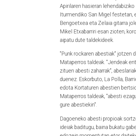
Apirilaren hasieran lehendabiziko
Iturmendiko San Migel festetan, 
Bengoetxea eta Zelaia gitarra jole
Mikel Etxabarriri esan zioten, ko
aipatu dute taldekideek.
"Punk rockaren abestiak" jotzen d
Mataperros taldeak. "Jendeak en
zituen abesti zaharrak", abeslaria
duenez. Eskorbuto, La Polla, Barr
edota Kortaturen abestien bertsio
Mataperros taldeak, "abesti ezag
gure abestiekin".
Dagoeneko abesti propioak sortzen
ideiak baditugu, baina bukatu gab
edozein momentutan etor daitekel