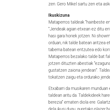
zen. Gero Mikel sartu zen eta as
Ikuskizuna
Mataperros taldeak "hainbeste en
"Jendeak agian etxean ez ditu ent
hasi gara horiek jotzen. Ni show
orduan, nik talde batean aritzea et
taberna batean entzutea edo kont
Mataperros bezalako talde bat fal
jotzen dituzten abestiak "ezagunak
gustatzen zaiona jendeari". Taldea
tokatzen zaigu eta ordurako jendea
Etxabarri da musikaren munduan e
taldean aritu da. Taldekideek hare
berezia" ematen diola ere. Galart
dela ikusi dugu; guretako plazer 