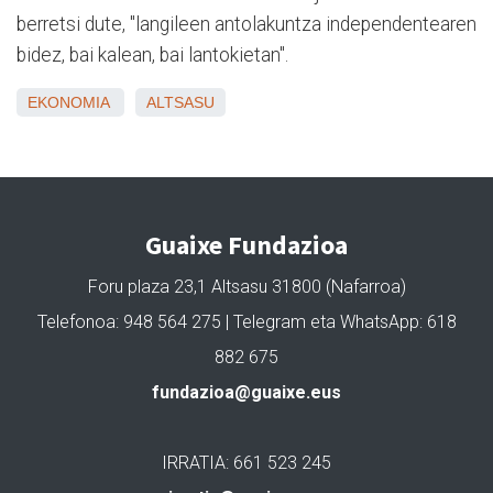
berretsi dute, "langileen antolakuntza independentearen
bidez, bai kalean, bai lantokietan".
EKONOMIA
ALTSASU
Guaixe Fundazioa
Foru plaza 23,1 Altsasu 31800 (Nafarroa)
Telefonoa: 948 564 275 | Telegram eta WhatsApp: 618
882 675
fundazioa@guaixe.eus
IRRATIA: 661 523 245