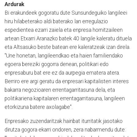
Ardurak
Bi erakundeek gogoratu dute Sunsundeguiko langileei
hiru hilabeterako aldi baterako lan erregulazio
espedientea ezarri zaiela eta enpresa hornitzaileen
artean Etxarri Aranazko batek 40 langile kaleratu dituela
eta Altsasuko beste batean ere kaleratzeak izan direla.
"Une honetan, langileendkao eta haien familiendako
egoera bereziki gogorra denean, politikari edo
enpresaburu bat ere ez da aurpegia ematera atera.
Berriro ere argi geratu da enpresari kapitalisten interes
bakarra negozioaren errentagarritasuna dela, eta
politikariena kapitalaren errentagarritasuna, langileen
etorkizuna batere axolagabe".
Enpresako zuzendaritzak hainbat iturritatik jasotako
dirutza gogora ekarri ondoren, zera nabarmendu dute: