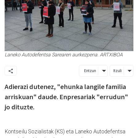
Laneko Autodefentsa Sarearen aurkezpena. ARTXIBOA
Entzun
Itzuli
Adierazi dutenez, "ehunka langile familia
arriskuan" daude. Enpresariak "errudun"
jo dituzte.
Kontseilu Sozialistak (KS) eta Laneko Autodefentsa