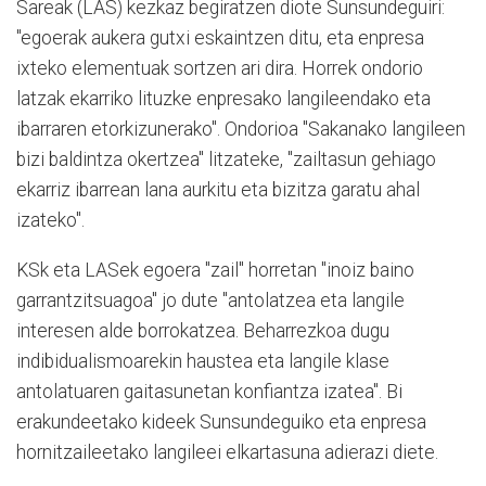
Sareak (LAS) kezkaz begiratzen diote Sunsundeguiri:
"egoerak aukera gutxi eskaintzen ditu, eta enpresa
ixteko elementuak sortzen ari dira. Horrek ondorio
latzak ekarriko lituzke enpresako langileendako eta
ibarraren etorkizunerako". Ondorioa "Sakanako langileen
bizi baldintza okertzea" litzateke, "zailtasun gehiago
ekarriz ibarrean lana aurkitu eta bizitza garatu ahal
izateko".
KSk eta LASek egoera "zail" horretan "inoiz baino
garrantzitsuagoa" jo dute "antolatzea eta langile
interesen alde borrokatzea. Beharrezkoa dugu
indibidualismoarekin haustea eta langile klase
antolatuaren gaitasunetan konfiantza izatea". Bi
erakundeetako kideek Sunsundeguiko eta enpresa
hornitzaileetako langileei elkartasuna adierazi diete.