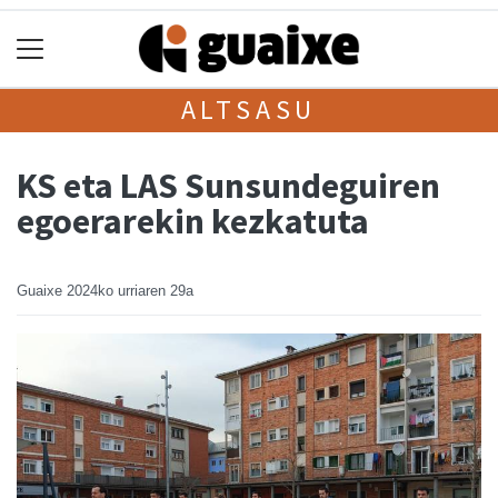
ALTSASU
KS eta LAS Sunsundeguiren
egoerarekin kezkatuta
Guaixe
2024ko urriaren 29a