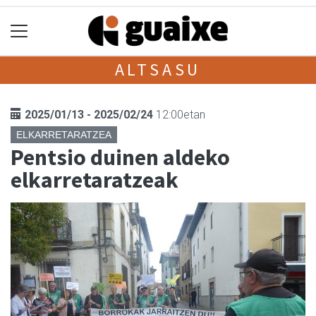
ALTSASU
2025/01/13 - 2025/02/24
12:00etan
ELKARRETARATZEA
Pentsio duinen aldeko
elkarretaratzeak