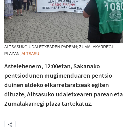
ALTSASUKO UDALETXEAREN PAREAN; ZUMALAKARREGI
PLAZAN,
ALTSASU
Astelehenero, 12:00etan, Sakanako
pentsiodunen mugimenduaren pentsio
duinen aldeko elkarretaratzeak egiten
dituzte, Altsasuko udaletxearen parean eta
Zumalakarregi plaza tartekatuz.