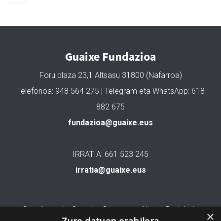
Guaixe Fundazioa
Foru plaza 23,1 Altsasu 31800 (Nafarroa)
Telefonoa: 948 564 275 | Telegram eta WhatsApp: 618
882 675
fundazioa@guaixe.eus
IRRATIA: 661 523 245
irratia@guaixe.eus
Gure lizentzia
: Creative Commons Aitortu Partekatu
×