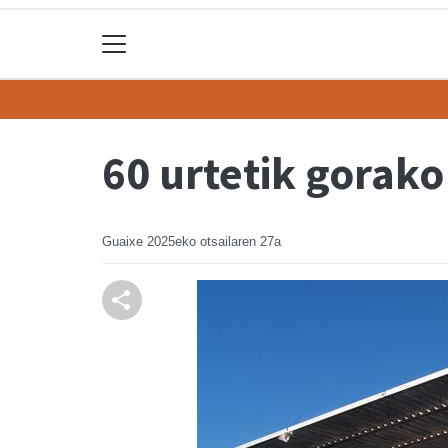
60 urtetik gorako
Guaixe
2025eko otsailaren 27a