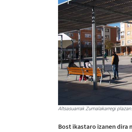
Altsasuarrak Zumalakarregi plaza
Bost ikastaro izanen dira 