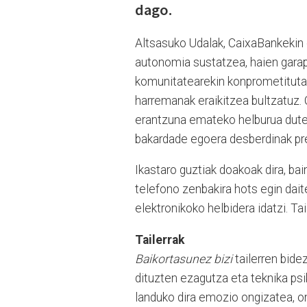
dago.
Altsasuko Udalak, CaixaBankekin e
autonomia sustatzea, haien garap
komunitatearekin konprometitutak
harremanak eraikitzea bultzatuz. 
erantzuna emateko helburua dute ta
bakardade egoera desberdinak pre
Ikastaro guztiak doakoak dira, ba
telefono zenbakira hots egin dai
elektronikoko helbidera idatzi. Ta
Tailerrak
Baikortasunez bizi
tailerren bide
dituzten ezagutza eta teknika ps
landuko dira emozio ongizatea, o