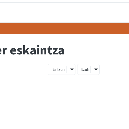
er eskaintza
Entzun
Itzuli