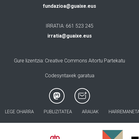
fundazioa@guaixe.eus
IRRATIA: 661 523 245
irratia@guaixe.eus
Gure lizentzia
: Creative Commons Aitortu Partekatu
Codesyntaxek garatua
LEGE OHARRA
PUBLIZITATEA
ARAUAK
HARREMANET