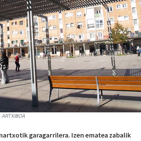
n. ARTXIBOA
martxotik garagarrilera. Izen ematea zabalik