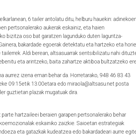
lkarlanean, 6 tailer antolatu ditu, helburu hauekin: adinekoe
en pertsonalerako aukerak eskainiz, eta haien
o bizitza oso bat garatzen lagunduko duten laguntza-
Gainera, bakardade egoerak detektatu eta hartzeko eta horie
ilerrek. Aldi berean, altsasuarrak sentsibilizatu nahi dituzt
benitu eta arintzeko, baita zahartze aktiboa bultzatzeko er
ina aurrez izena eman behar da. Horretarako, 948 46 83 43
teke 09:15etik 13:00etara edo miraola@altsasu.net posta
iler guztietan plazak mugatuak dira.
z parte hartzaileei beraien garapen pertsonalerako behar
ikoemozionalak eskainiko zaizkie. Saioetan estrategiak
ndoeza eta gatazkak kudeatzea edo bakardadeari aurre egit