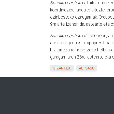
Sasoiko egoteko I.
tailerrean ize
koordinazioa landuko dituzte, er
ezinbesteko ezaugarriak. Ordubet
9ra arte izanen da, astearte eta
Sasoiko egoteko II.
tailerrean, a
ariketen, gimnasia hipopresiboaren
bizkarrezurra hobetzeko helburua
garagarrilaren 26ra, astearte et
GIZARTEA
ALTSASU