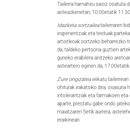
Tailerra hamahiru saioz osatuta d
asteazkenetan, 10:00etatik 11:30e
Idazketa sortzailea
tailerraren bi
esperientziak eta testuak partek
artistikoak sortzeko beharrezko 
da, taldeko pertsona guztien artek
guneko erabilera anitzeko aretoa
asteartero eginen da, 17:00etatik
Zure ongizatea elikatu
tailerrean
ohiturak irakatsiko dira, osasuna
intolerantziak eta farmakoen eta e
aparte, prestatu gabe ondo jatek
maiatzaren 5etik aurrera, astele
eraikinean.