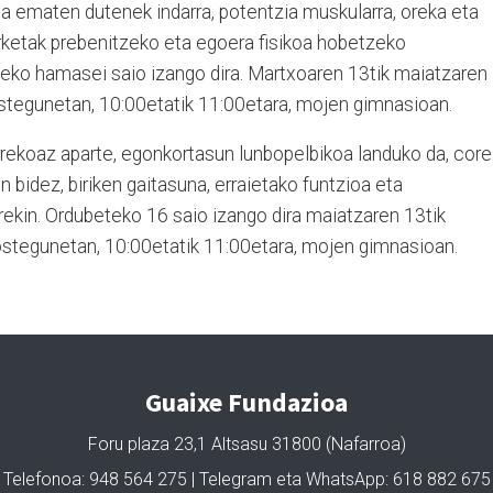
na ematen dutenek indarra, potentzia muskularra, oreka eta
orketak prebenitzeko eta egoera fisikoa hobetzeko
eko hamasei saio izango dira. Martxoaren 13tik maiatzaren
 ostegunetan, 10:00etatik 11:00etara, mojen gimnasioan.
urrekoaz aparte, egonkortasun lunbopelbikoa landuko da, core
 bidez, biriken gaitasuna, erraietako funtzioa eta
rekin. Ordubeteko 16 saio izango dira maiatzaren 13tik
a ostegunetan, 10:00etatik 11:00etara, mojen gimnasioan.
Guaixe Fundazioa
Foru plaza 23,1 Altsasu 31800 (Nafarroa)
Telefonoa: 948 564 275 | Telegram eta WhatsApp: 618 882 675