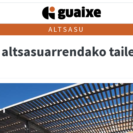
ALTSASU
 altsasuarrendako tail