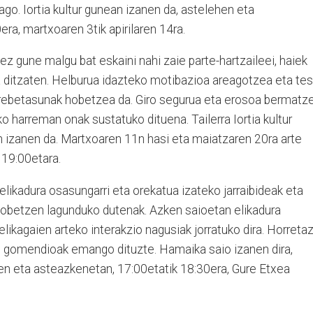
ago. Iortia kultur gunean izanen da, astelehen eta
ra, martxoaren 3tik apirilaren 14ra.
dez gune malgu bat eskaini nahi zaie parte-hartzaileei, haiek
a ditzaten. Helburua idazteko motibazioa areagotzea eta tes
trebetasunak hobetzea da. Giro segurua eta erosoa bermatz
o harreman onak sustatuko dituena. Tailerra Iortia kultur
n izanen da. Martxoaren 11n hasi eta maiatzaren 20ra arte
 19:00etara.
 elikadura osasungarri eta orekatua izateko jarraibideak eta
 hobetzen lagunduko dutenak. Azken saioetan elikadura
likagaien arteko interakzio nagusiak jorratuko dira. Horreta
o gomendioak emango dituzte. Hamaika saio izanen dira,
hen eta asteazkenetan, 17:00etatik 18:30era, Gure Etxea