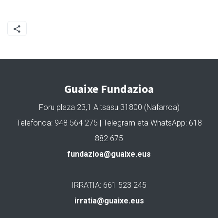
Guaixe Fundazioa
Foru plaza 23,1 Altsasu 31800 (Nafarroa)
Telefonoa: 948 564 275 | Telegram eta WhatsApp: 618
882 675
fundazioa@guaixe.eus
IRRATIA: 661 523 245
irratia@guaixe.eus