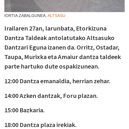
IORTIA ZABALGUNEA,
ALTSASU
Irailaren 27an, larunbata, Etorkizuna
Dantza Taldeak antolatutako Altsasuko
Dantzari Eguna izanen da. Orritz, Ostadar,
Taupa, Murixka eta Amaiur dantza taldeek
parte hartuko dute ospakizunean.
12:00 Dantza emanaldia, herrian zehar.
14:00 Azken dantzak, Foru plazan.
15:00 Bazkaria.
18:00 Dantza plaza irekiak.