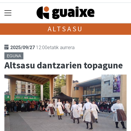
ALTSASU
2025/09/27
12:00etatik aurrera
EGUNA
Altsasu dantzarien topagune