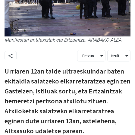
Manifestari antifaxistak eta Ertzaintza. ARABAKO ALEA
Entzun
Itzuli
Urriaren 12an talde ultraeskuindar baten
ekitaldia salatzeko elkarretaratzea egin zen
Gasteizen, istiluak sortu, eta Ertzaintzak
hemeretzi pertsona atxilotu zituen.
Atxiloketak salatzeko elkarretaratzea
eginen dute urriaren 13an, astelehena,
Altsasuko udaletxe parean.