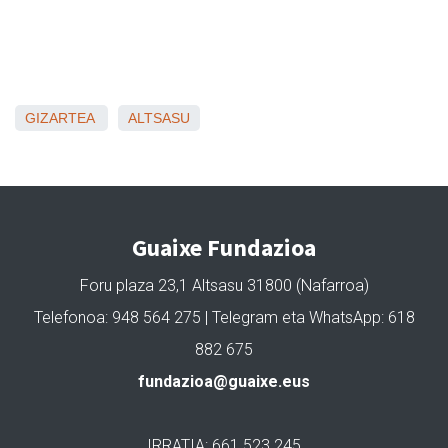
GIZARTEA
ALTSASU
Guaixe Fundazioa
Foru plaza 23,1 Altsasu 31800 (Nafarroa)
Telefonoa: 948 564 275 | Telegram eta WhatsApp: 618
882 675
fundazioa@guaixe.eus
IRRATIA: 661 523 245