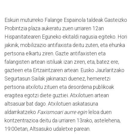
Eskuin muturreko Falange Espainola taldeak Gasteizko
Probintzia plaza aukeratu zuen urriaren 12an
Hispanitatearen Eguneko ekitaldi nagusia egiteko. Hori
jakinik, mobilizazio antifaxista deitu zuten, eta ehunka
pertsona elkartu ziren. Gazte antifaxisten eta
falangisten artean istiluak izan ziren, eta, batez ere,
gazteen eta Ertzaintzaren artean. Eusko Jaurlaritzako
Segurtasun Sailak jakinarazi duenez, hemeretzi
pertsona atxilotu zituen eta desordena publikoak
eragitea egotzi diete guztiei. Atxilotuen artean
altsasuar bat dago. Atxilotuen askatasuna
aldarrikatzeko
Faxismoari aurre egin
leloa duen
kontzentrazioa deitu da urriaren 13rako, astelehena,
19:00etan, Altsasuko udaletxe parean.