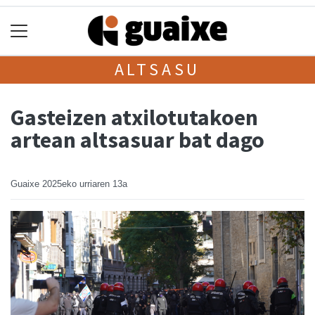
ALTSASU
Gasteizen atxilotutakoen
artean altsasuar bat dago
Guaixe
2025eko urriaren 13a