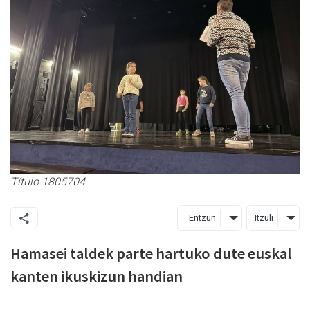
Título 1805704
Entzun
Itzuli
Hamasei taldek parte hartuko dute euskal
kanten ikuskizun handian