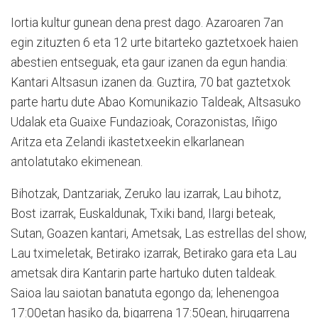
Iortia kultur gunean dena prest dago. Azaroaren 7an
egin zituzten 6 eta 12 urte bitarteko gaztetxoek haien
abestien entseguak, eta gaur izanen da egun handia:
Kantari Altsasun izanen da. Guztira, 70 bat gaztetxok
parte hartu dute Abao Komunikazio Taldeak, Altsasuko
Udalak eta Guaixe Fundazioak, Corazonistas, Iñigo
Aritza eta Zelandi ikastetxeekin elkarlanean
antolatutako ekimenean.
Bihotzak, Dantzariak, Zeruko lau izarrak, Lau bihotz,
Bost izarrak, Euskaldunak, Txiki band, Ilargi beteak,
Sutan, Goazen kantari, Ametsak, Las estrellas del show,
Lau tximeletak, Betirako izarrak, Betirako gara eta Lau
ametsak dira Kantarin parte hartuko duten taldeak.
Saioa lau saiotan banatuta egongo da; lehenengoa
17:00etan hasiko da, bigarrena 17:50ean, hirugarrena