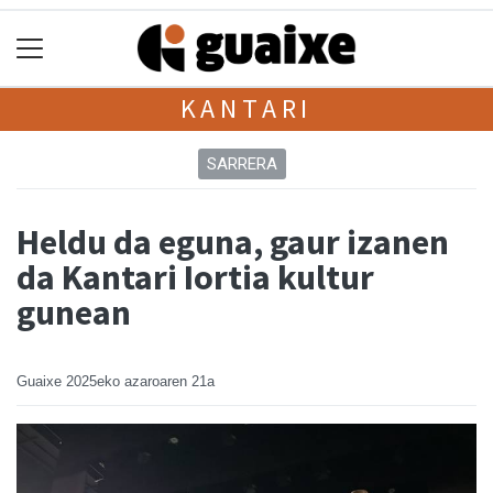
KANTARI
SARRERA
Heldu da eguna, gaur izanen
da Kantari Iortia kultur
gunean
Guaixe
2025eko azaroaren 21a