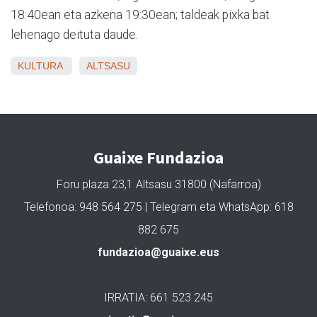
18:40ean eta azkena 19:30ean; taldeak pixka bat
lehenago deituta daude.
KULTURA
ALTSASU
Guaixe Fundazioa
Foru plaza 23,1 Altsasu 31800 (Nafarroa)
Telefonoa: 948 564 275 | Telegram eta WhatsApp: 618
882 675
fundazioa@guaixe.eus
IRRATIA: 661 523 245