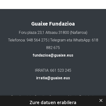
Guaixe Fundazioa
Foru plaza 23,1 Altsasu 31800 (Nafarroa)
Telefonoa: 948 564 275 | Telegram eta WhatsApp: 618
882 675
fundazioa@guaixe.eus
IRRATIA: 661 523 245
irratia@guaixe.eus
Gure lizentzia
: Creative Commons Aitortu Partekatu
×
Zure datuen erabilera