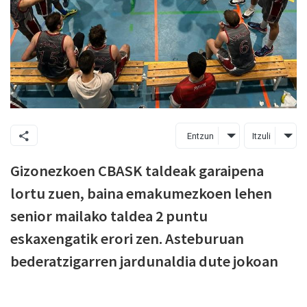
Entzun
Itzuli
Gizonezkoen CBASK taldeak garaipena
lortu zuen, baina emakumezkoen lehen
senior mailako taldea 2 puntu
eskaxengatik erori zen. Asteburuan
bederatzigarren jardunaldia dute jokoan