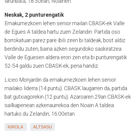
larunbata, 18:30ean, Noainen.
Neskak, 2 punturengatik
Emakumezkoen lehen senior mailan CBASK-ek Valle
de Egües A taldea hartu zuen Zelandin. Partida oso
borrokatuan parez pare ibili ziren bi taldeak, bost aldiz
berdindu zuten, baina azken segundoko saskiratzea
Valle de Egüesen aldera erori zen eta bi punturengatik
52-54 galdu zuen CBASK-ek, pena handiz.
Liceo Monjardin da emakumezkoen lehen senior
mailako liderra (14 puntu). CBASK laugarren da, partida
bat gutxiagorekin (12 puntu). Azaroaren 29an CBASK-ek
sailkapenean azkenaurrekoa den Noain A taldea
hartuko du Zelandin, 16:00etan.
KIROLA
ALTSASU