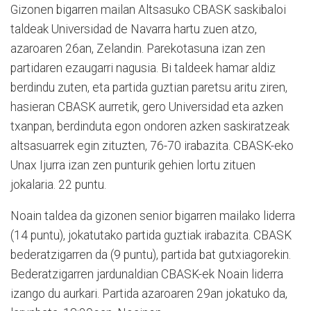
Gizonen bigarren mailan Altsasuko CBASK saskibaloi
taldeak Universidad de Navarra hartu zuen atzo,
azaroaren 26an, Zelandin. Parekotasuna izan zen
partidaren ezaugarri nagusia. Bi taldeek hamar aldiz
berdindu zuten, eta partida guztian paretsu aritu ziren,
hasieran CBASK aurretik, gero Universidad eta azken
txanpan, berdinduta egon ondoren azken saskiratzeak
altsasuarrek egin zituzten, 76-70 irabazita. CBASK-eko
Unax Ijurra izan zen punturik gehien lortu zituen
jokalaria. 22 puntu.
Noain taldea da gizonen senior bigarren mailako liderra
(14 puntu), jokatutako partida guztiak irabazita. CBASK
bederatzigarren da (9 puntu), partida bat gutxiagorekin.
Bederatzigarren jardunaldian CBASK-ek Noain liderra
izango du aurkari. Partida azaroaren 29an jokatuko da,