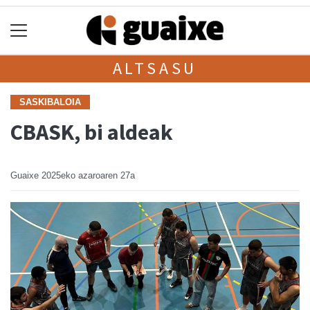
ALTSASU
SASKIBALOIA
CBASK, bi aldeak
Guaixe
2025eko azaroaren 27a