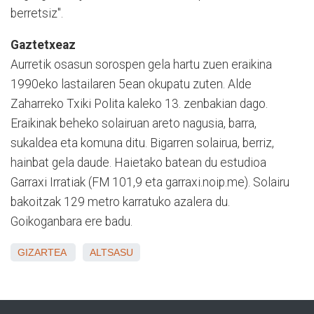
berretsiz".
Gaztetxeaz
Aurretik osasun sorospen gela hartu zuen eraikina
1990eko lastailaren 5ean okupatu zuten. Alde
Zaharreko Txiki Polita kaleko 13. zenbakian dago.
Eraikinak beheko solairuan areto nagusia, barra,
sukaldea eta komuna ditu. Bigarren solairua, berriz,
hainbat gela daude. Haietako batean du estudioa
Garraxi Irratiak (FM 101,9 eta garraxi.noip.me). Solairu
bakoitzak 129 metro karratuko azalera du.
Goikoganbara ere badu.
GIZARTEA
ALTSASU