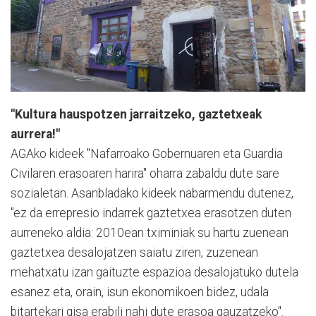
"Kultura hauspotzen jarraitzeko, gaztetxeak
aurrera!"
AGAko kideek "Nafarroako Gobernuaren eta Guardia
Civilaren erasoaren harira" oharra zabaldu dute sare
sozialetan. Asanbladako kideek nabarmendu dutenez,
"ez da errepresio indarrek gaztetxea erasotzen duten
aurreneko aldia: 2010ean tximiniak su hartu zuenean
gaztetxea desalojatzen saiatu ziren, zuzenean
mehatxatu izan gaituzte espazioa desalojatuko dutela
esanez eta, orain, isun ekonomikoen bidez, udala
bitartekari gisa erabili nahi dute erasoa gauzatzeko".