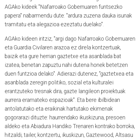
AGAko kideek "Nafarroako Gobernuaren funtsezko
papera" nabarmendu dute: "ardura zuzena dauka isunak
tramitatu eta alegazioa ezeztatu duelako".
AGAko kideen iritziz, "argi dago Nafarroako Gobernuaren
eta Guardia Civilaren arazoa ez direla kontzertuak,
baizik eta gure herrian gaztetxe eta asanblada bat
izatea, benetan zapuztu nahi dutena honek betetzen
duen funtzioa delako". Adierazi dutenez, "gaztetxea eta
asanblada zeregin politiko, sozial eta kulturalei
erantzuteko tresnak dira, gazte langileon proiektuak
aurrera eramateko espazioak". Eta bere ibilbidean
antolatutako eta eraikinak hartutako ekimenak
gogorarazi dituzte: haurrendako ikuskizuna, presoen
aldeko eta Abiadura Handiko Trenaren kontrako borroka,
hitzaldi, tailer, kontzertu, ikuskizun, Gaztewood, Altsasu