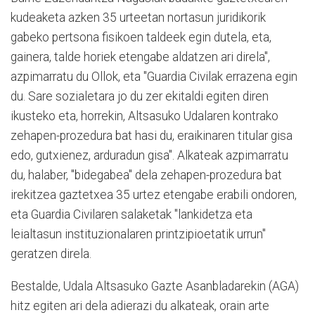
kudeaketa azken 35 urteetan nortasun juridikorik
gabeko pertsona fisikoen taldeek egin dutela, eta,
gainera, talde horiek etengabe aldatzen ari direla",
azpimarratu du Ollok, eta "Guardia Civilak errazena egin
du. Sare sozialetara jo du zer ekitaldi egiten diren
ikusteko eta, horrekin, Altsasuko Udalaren kontrako
zehapen-prozedura bat hasi du, eraikinaren titular gisa
edo, gutxienez, arduradun gisa". Alkateak azpimarratu
du, halaber, "bidegabea" dela zehapen-prozedura bat
irekitzea gaztetxea 35 urtez etengabe erabili ondoren,
eta Guardia Civilaren salaketak "lankidetza eta
leialtasun instituzionalaren printzipioetatik urrun"
geratzen direla.
Bestalde, Udala Altsasuko Gazte Asanbladarekin (AGA)
hitz egiten ari dela adierazi du alkateak, orain arte