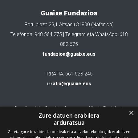
Guaixe Fundazioa
Foru plaza 23,1 Altsasu 31800 (Nafarroa)
Telefonoa: 948 564 275 | Telegram eta WhatsApp: 618
882 675
fundazioa@guaixe.eus
IRRATIA: 661 523 245
irratia@guaixe.eus
Gure lizentzia
: Creative Commons Aitortu Partekatu
×
Zure datuen erabilera
arduratsua
Codesyntaxek garatua
Gu eta gure bazkideek cookieak eta antzeko teknologiak erabiltzen
ditugu zure gailuan informazioa gordetzeko eta eskuratzeko, eta