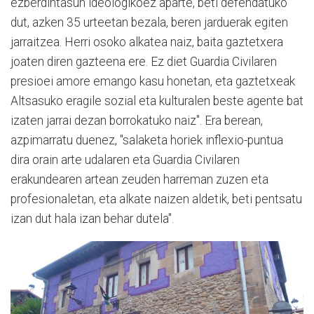
ezberdintasun ideologikoez aparte, beti defendatuko
dut, azken 35 urteetan bezala, beren jarduerak egiten
jarraitzea. Herri osoko alkatea naiz, baita gaztetxera
joaten diren gazteena ere. Ez diet Guardia Civilaren
presioei amore emango kasu honetan, eta gaztetxeak
Altsasuko eragile sozial eta kulturalen beste agente bat
izaten jarrai dezan borrokatuko naiz". Era berean,
azpimarratu duenez, "salaketa horiek inflexio-puntua
dira orain arte udalaren eta Guardia Civilaren
erakundearen artean zeuden harreman zuzen eta
profesionaletan, eta alkate naizen aldetik, beti pentsatu
izan dut hala izan behar dutela".