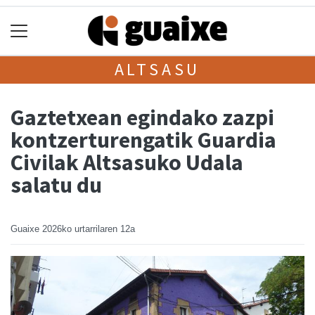
ALTSASU
Gaztetxean egindako zazpi
kontzerturengatik Guardia
Civilak Altsasuko Udala
salatu du
Guaixe
2026ko urtarrilaren 12a