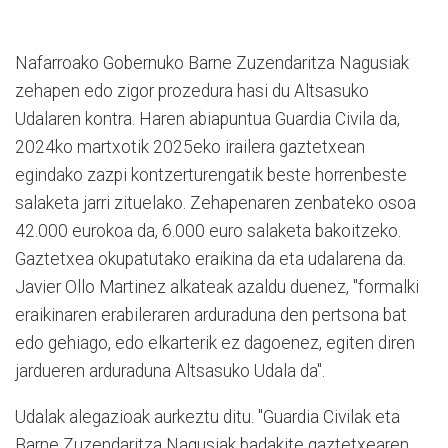
Nafarroako Gobernuko Barne Zuzendaritza Nagusiak
zehapen edo zigor prozedura hasi du Altsasuko
Udalaren kontra. Haren abiapuntua Guardia Civila da,
2024ko martxotik 2025eko irailera gaztetxean
egindako zazpi kontzerturengatik beste horrenbeste
salaketa jarri zituelako. Zehapenaren zenbateko osoa
42.000 eurokoa da, 6.000 euro salaketa bakoitzeko.
Gaztetxea okupatutako eraikina da eta udalarena da.
Javier Ollo Martinez alkateak azaldu duenez, "formalki
eraikinaren erabileraren arduraduna den pertsona bat
edo gehiago, edo elkarterik ez dagoenez, egiten diren
jardueren arduraduna Altsasuko Udala da".
Udalak alegazioak aurkeztu ditu. "Guardia Civilak eta
Barne Zuzendaritza Nagusiak badakite gaztetxearen