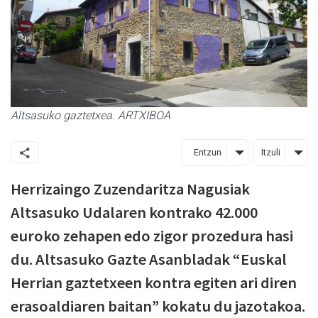
Altsasuko gaztetxea. ARTXIBOA
Entzun
Itzuli
Herrizaingo Zuzendaritza Nagusiak
Altsasuko Udalaren kontrako 42.000
euroko zehapen edo zigor prozedura hasi
du. Altsasuko Gazte Asanbladak “Euskal
Herrian gaztetxeen kontra egiten ari diren
erasoaldiaren baitan” kokatu du jazotakoa.