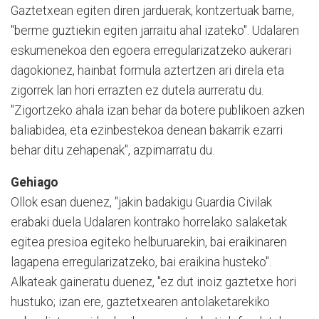
Gaztetxean egiten diren jarduerak, kontzertuak barne,
"berme guztiekin egiten jarraitu ahal izateko". Udalaren
eskumenekoa den egoera erregularizatzeko aukerari
dagokionez, hainbat formula aztertzen ari direla eta
zigorrek lan hori errazten ez dutela aurreratu du.
"Zigortzeko ahala izan behar da botere publikoen azken
baliabidea, eta ezinbestekoa denean bakarrik ezarri
behar ditu zehapenak", azpimarratu du.
Gehiago
Ollok esan duenez, "jakin badakigu Guardia Civilak
erabaki duela Udalaren kontrako horrelako salaketak
egitea presioa egiteko helburuarekin, bai eraikinaren
lagapena erregularizatzeko, bai eraikina husteko".
Alkateak gaineratu duenez, "ez dut inoiz gaztetxe hori
hustuko; izan ere, gaztetxearen antolaketarekiko