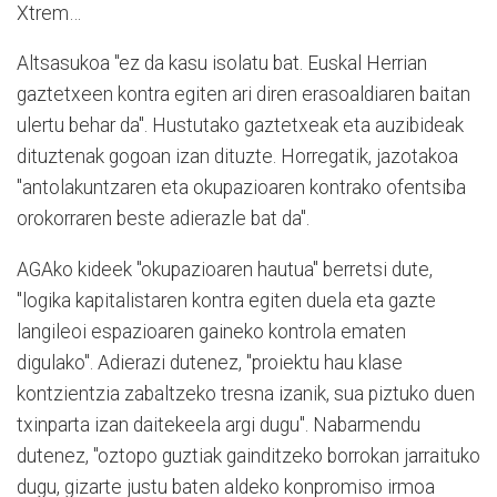
Xtrem…
Altsasukoa "ez da kasu isolatu bat. Euskal Herrian
gaztetxeen kontra egiten ari diren erasoaldiaren baitan
ulertu behar da". Hustutako gaztetxeak eta auzibideak
dituztenak gogoan izan dituzte. Horregatik, jazotakoa
"antolakuntzaren eta okupazioaren kontrako ofentsiba
orokorraren beste adierazle bat da".
AGAko kideek "okupazioaren hautua" berretsi dute,
"logika kapitalistaren kontra egiten duela eta gazte
langileoi espazioaren gaineko kontrola ematen
digulako". Adierazi dutenez, "proiektu hau klase
kontzientzia zabaltzeko tresna izanik, sua piztuko duen
txinparta izan daitekeela argi dugu". Nabarmendu
dutenez, "oztopo guztiak gainditzeko borrokan jarraituko
dugu, gizarte justu baten aldeko konpromiso irmoa