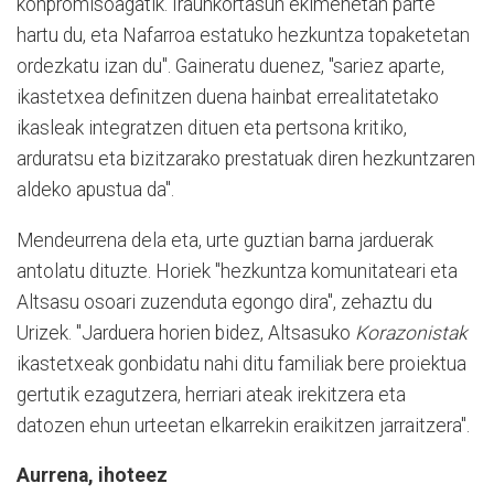
konpromisoagatik. Iraunkortasun ekimenetan parte
hartu du, eta Nafarroa estatuko hezkuntza topaketetan
ordezkatu izan du". Gaineratu duenez, "sariez aparte,
ikastetxea definitzen duena hainbat errealitatetako
ikasleak integratzen dituen eta pertsona kritiko,
arduratsu eta bizitzarako prestatuak diren hezkuntzaren
aldeko apustua da".
Mendeurrena dela eta, urte guztian barna jarduerak
antolatu dituzte. Horiek "hezkuntza komunitateari eta
Altsasu osoari zuzenduta egongo dira", zehaztu du
Urizek. "Jarduera horien bidez, Altsasuko
Korazonistak
ikastetxeak gonbidatu nahi ditu familiak bere proiektua
gertutik ezagutzera, herriari ateak irekitzera eta
datozen ehun urteetan elkarrekin eraikitzen jarraitzera".
Aurrena, ihoteez