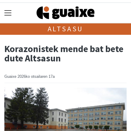
ALTSASU
Korazonistek mende bat bete
dute Altsasun
Guaixe
2026ko otsailaren 17a