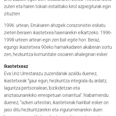
zuten eta haren tokian estalitako kirol azpiegiturak egin
zituzten.
1996. urtean, Errukiaren ahizpek corazonistei eskatu
zieten beraien ikastetxea haienarekin elkartzeko. 1996-
1998 urteen artean egin zen bat-egite hori. Beraz,
egungo ikastetxea 90eko hamarkadaren akaberan sortu
zen, hezkuntza komunitate osoaren ahaleginari esker.
Ikastetxeaz
Eva Uriz Urrestarazu zuzendariak azaldu duenez,
ikastetxeak "gaur egun, hezkuntza integrala du ardatz,
laguntza pertsonalean, bizikidetzan eta
aniztasunarekiko errespetuan oinarritua". Nabarmendu
duenez, "azken urteotan, ikastetxeak hainbat esker on
jaso ditu hezkuntzarekin eta ingurumenarekin duen