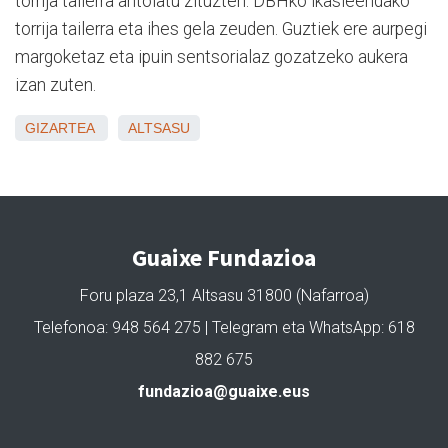
torrija tailerra antolatu zituzten. DBHko ikasleendako
torrija tailerra eta ihes gela zeuden. Guztiek ere aurpegi
margoketaz eta ipuin sentsorialaz gozatzeko aukera
izan zuten.
GIZARTEA
ALTSASU
Guaixe Fundazioa
Foru plaza 23,1 Altsasu 31800 (Nafarroa)
Telefonoa: 948 564 275 | Telegram eta WhatsApp: 618
882 675
fundazioa@guaixe.eus