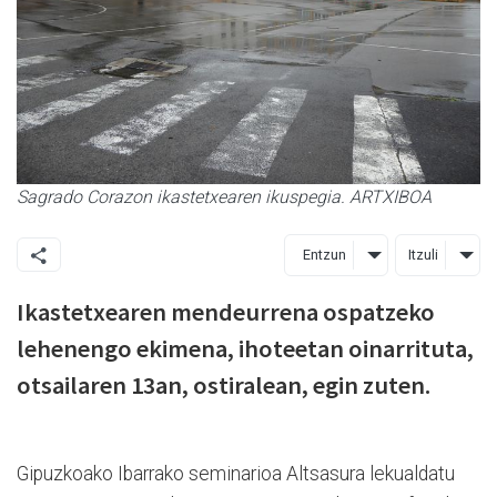
Sagrado Corazon ikastetxearen ikuspegia. ARTXIBOA
Entzun
Itzuli
Ikastetxearen mendeurrena ospatzeko
lehenengo ekimena, ihoteetan oinarrituta,
otsailaren 13an, ostiralean, egin zuten.
Gipuzkoako Ibarrako seminarioa Altsasura lekualdatu