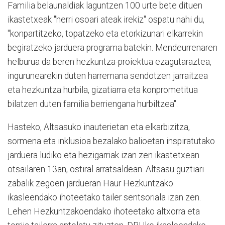
Familia belaunaldiak laguntzen 100 urte bete dituen
ikastetxeak "herri osoari ateak irekiz" ospatu nahi du,
"konpartitzeko, topatzeko eta etorkizunari elkarrekin
begiratzeko jarduera programa batekin. Mendeurrenaren
helburua da beren hezkuntza-proiektua ezagutaraztea,
ingurunearekin duten harremana sendotzen jarraitzea
eta hezkuntza hurbila, gizatiarra eta konprometitua
bilatzen duten familia berriengana hurbiltzea".
Hasteko, Altsasuko inauterietan eta elkarbizitza,
sormena eta inklusioa bezalako balioetan inspiratutako
jarduera ludiko eta hezigarriak izan zen ikastetxean
otsailaren 13an, ostiral arratsaldean. Altsasu guztiari
zabalik zegoen jardueran Haur Hezkuntzako
ikasleendako ihoteetako tailer sentsoriala izan zen.
Lehen Hezkuntzakoendako ihoteetako altxorra eta