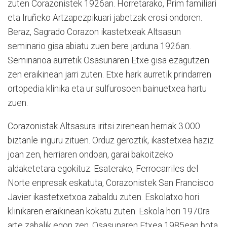
zuten Corazonistek 1926an. Horretarako, Prim familiari
eta Iruñeko Artzapezpikuari jabetzak erosi ondoren.
Beraz, Sagrado Corazon ikastetxeak Altsasun
seminario gisa abiatu zuen bere jarduna 1926an.
Seminarioa aurretik Osasunaren Etxe gisa ezagutzen
zen eraikinean jarri zuten. Etxe hark aurretik prindarren
ortopedia klinika eta ur sulfurosoen bainuetxea hartu
zuen.
Corazonistak Altsasura iritsi zirenean herriak 3.000
biztanle inguru zituen. Orduz geroztik, ikastetxea haziz
joan zen, herriaren ondoan, garai bakoitzeko
aldaketetara egokituz. Esaterako, Ferrocarriles del
Norte enpresak eskatuta, Corazonistek San Francisco
Javier ikastetxetxoa zabaldu zuten. Eskolatxo hori
klinikaren eraikinean kokatu zuten. Eskola hori 1970ra
arte zabalik egon zen. Osasunaren Etxea 1985ean bota