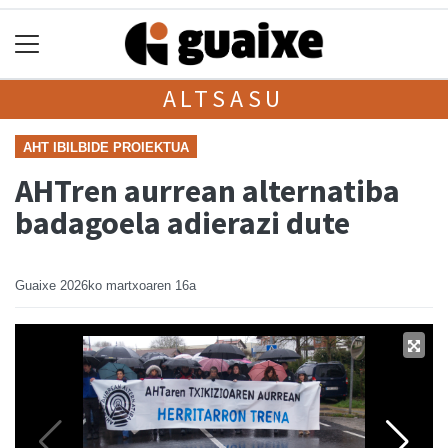
ALTSASU
AHT IBILBIDE PROIEKTUA
AHTren aurrean alternatiba
badagoela adierazi dute
Guaixe
2026ko martxoaren 16a