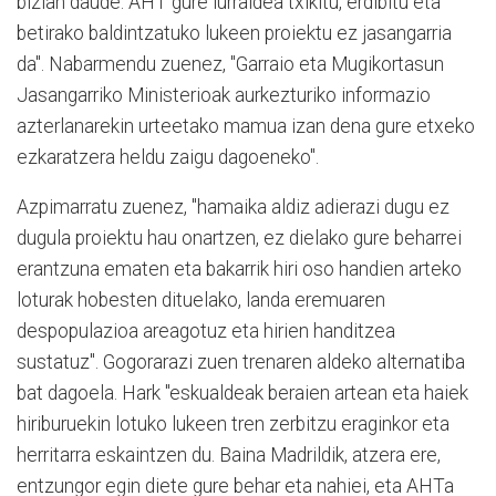
bizian daude. AHT gure lurraldea txikitu, erdibitu eta
betirako baldintzatuko lukeen proiektu ez jasangarria
da". Nabarmendu zuenez, "Garraio eta Mugikortasun
Jasangarriko Ministerioak aurkezturiko informazio
azterlanarekin urteetako mamua izan dena gure etxeko
ezkaratzera heldu zaigu dagoeneko".
Azpimarratu zuenez, "hamaika aldiz adierazi dugu ez
dugula proiektu hau onartzen, ez dielako gure beharrei
erantzuna ematen eta bakarrik hiri oso handien arteko
loturak hobesten dituelako, landa eremuaren
despopulazioa areagotuz eta hirien handitzea
sustatuz". Gogorarazi zuen trenaren aldeko alternatiba
bat dagoela. Hark "eskualdeak beraien artean eta haiek
hiriburuekin lotuko lukeen tren zerbitzu eraginkor eta
herritarra eskaintzen du. Baina Madrildik, atzera ere,
entzungor egin diete gure behar eta nahiei, eta AHTa