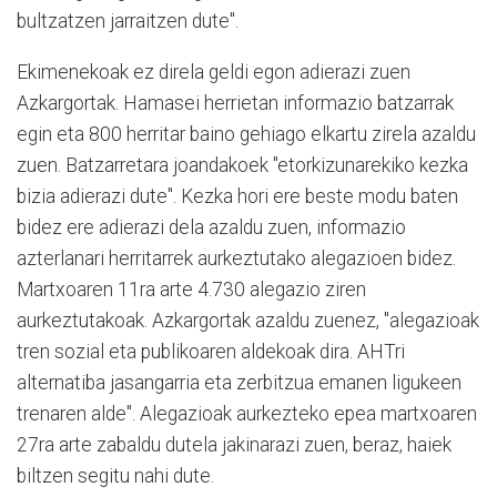
bultzatzen jarraitzen dute".
Ekimenekoak ez direla geldi egon adierazi zuen
Azkargortak. Hamasei herrietan informazio batzarrak
egin eta 800 herritar baino gehiago elkartu zirela azaldu
zuen. Batzarretara joandakoek "etorkizunarekiko kezka
bizia adierazi dute". Kezka hori ere beste modu baten
bidez ere adierazi dela azaldu zuen, informazio
azterlanari herritarrek aurkeztutako alegazioen bidez.
Martxoaren 11ra arte 4.730 alegazio ziren
aurkeztutakoak. Azkargortak azaldu zuenez, "alegazioak
tren sozial eta publikoaren aldekoak dira. AHTri
alternatiba jasangarria eta zerbitzua emanen ligukeen
trenaren alde". Alegazioak aurkezteko epea martxoaren
27ra arte zabaldu dutela jakinarazi zuen, beraz, haiek
biltzen segitu nahi dute.