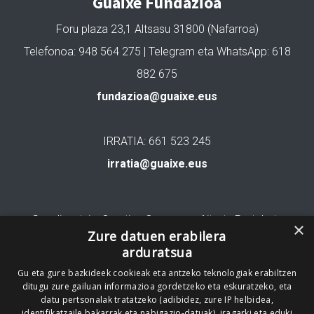
Guaixe Fundazioa
Foru plaza 23,1 Altsasu 31800 (Nafarroa)
Telefonoa: 948 564 275 | Telegram eta WhatsApp: 618
882 675
fundazioa@guaixe.eus
IRRATIA: 661 523 245
irratia@guaixe.eus
Gure lizentzia
: Creative Commons Aitortu Partekatu
×
Zure datuen erabilera
arduratsua
Codesyntaxek garatua
Gu eta gure bazkideek cookieak eta antzeko teknologiak erabiltzen
ditugu zure gailuan informazioa gordetzeko eta eskuratzeko, eta
datu pertsonalak tratatzeko (adibidez, zure IP helbidea,
identifikatzaile bakarrak eta nabigazio-datuak), iragarki eta eduki