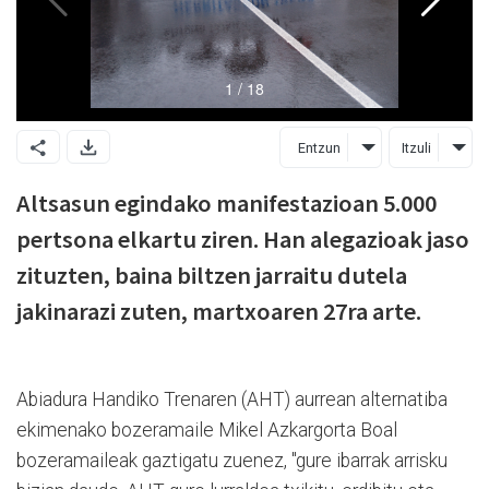
Entzun
Itzuli
Altsasun egindako manifestazioan 5.000
pertsona elkartu ziren. Han alegazioak jaso
zituzten, baina biltzen jarraitu dutela
jakinarazi zuten, martxoaren 27ra arte.
Abiadura Handiko Trenaren (AHT) aurrean alternatiba
ekimenako bozeramaile Mikel Azkargorta Boal
bozeramaileak gaztigatu zuenez, "gure ibarrak arrisku