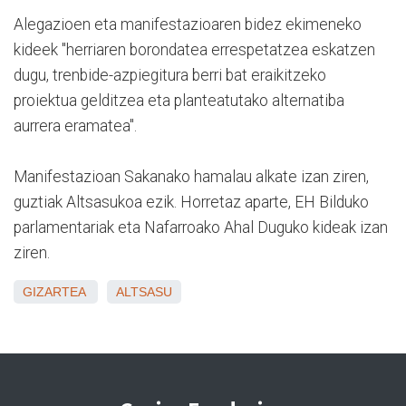
Alegazioen eta manifestazioaren bidez ekimeneko
kideek "herriaren borondatea errespetatzea eskatzen
dugu, trenbide-azpiegitura berri bat eraikitzeko
proiektua gelditzea eta planteatutako alternatiba
aurrera eramatea".
Manifestazioan Sakanako hamalau alkate izan ziren,
guztiak Altsasukoa ezik. Horretaz aparte, EH Bilduko
parlamentariak eta Nafarroako Ahal Duguko kideak izan
ziren.
GIZARTEA
ALTSASU