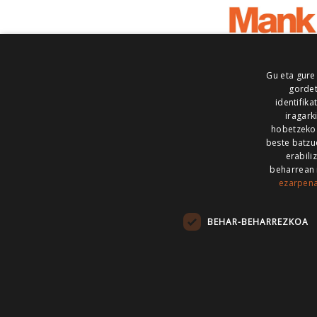
Gu eta gure
gordet
identifika
iragark
hobetzeko
beste batzu
erabili
beharrean 
ezarpen
AIARALDEA
AIKOR
AIURRI
ALEA
BEGITU
ERRAN
EUSKALERRIA IRRA
BEHAR-BEHARREZKOA
KRONIKA
MAILOPE
NOAUA
O