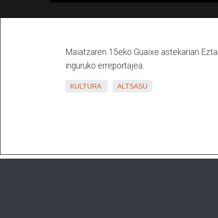
Maiatzaren 15eko Guaixe astekarian Ezta
inguruko erreportajea.
KULTURA
ALTSASU