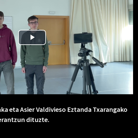
Jaka eta Asier Valdivieso Eztanda Txarangako
erantzun dituzte.