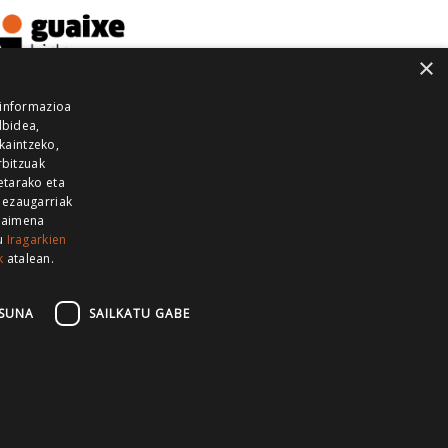
×
 informazioa
lbidea,
skaintzeko,
rbitzuak
etarako eta
 ezaugarriak
 baimena
zu
Iragarkien
k
atalean.
EITIA GUKA
AZKOITIA GUKA
BARRENA
GUKA
GUKA TELEBISTA
HIRUKA
SUNA
SAILKATU GABE
Z GUKA
ZUMAIA GUKA
28 KANALA