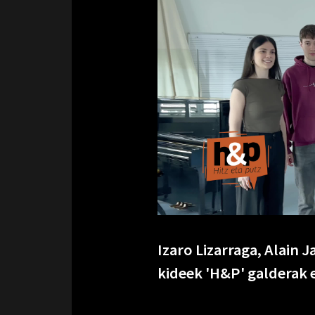
Izaro Lizarraga, Alain 
kideek 'H&P' galderak 