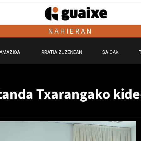
NAHIERAN
AMAZIOA
IRRATIA ZUZENEAN
SAIOAK
ztanda Txarangako kid