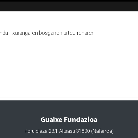
nda Txarangaren bosgarren urteurrenaren
Guaixe Fundazioa
Foru plaza 23,1 Altsasu 31800 (Nafarroa)