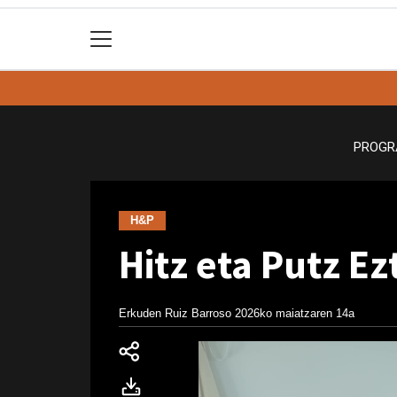
PROGR
H&P
Hitz eta Putz E
Erkuden Ruiz Barroso
2026ko maiatzaren 14a