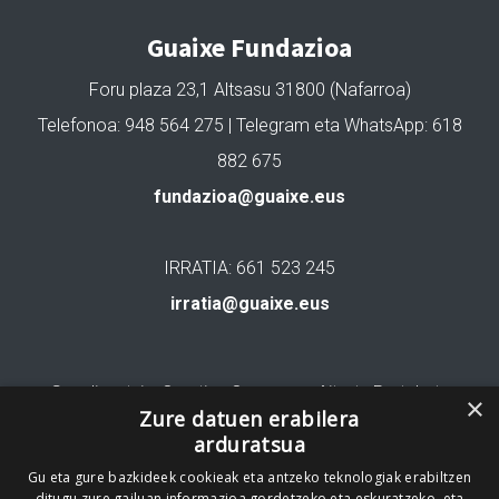
Guaixe Fundazioa
Foru plaza 23,1 Altsasu 31800 (Nafarroa)
Telefonoa: 948 564 275 | Telegram eta WhatsApp: 618
882 675
fundazioa@guaixe.eus
IRRATIA: 661 523 245
irratia@guaixe.eus
Gure lizentzia
: Creative Commons Aitortu Partekatu
×
Zure datuen erabilera
arduratsua
Codesyntaxek garatua
Gu eta gure bazkideek cookieak eta antzeko teknologiak erabiltzen
ditugu zure gailuan informazioa gordetzeko eta eskuratzeko, eta