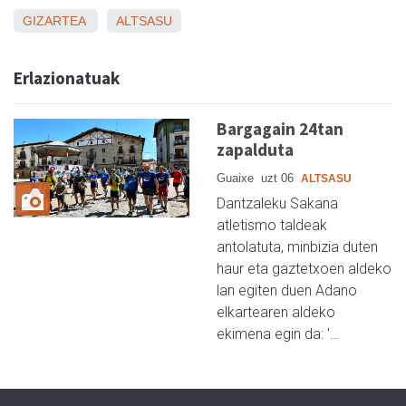
GIZARTEA
ALTSASU
Erlazionatuak
Bargagain 24tan
zapalduta
Guaixe
uzt 06
ALTSASU
Dantzaleku Sakana
atletismo taldeak
antolatuta, minbizia duten
haur eta gaztetxoen aldeko
lan egiten duen Adano
elkartearen aldeko
ekimena egin da: '…