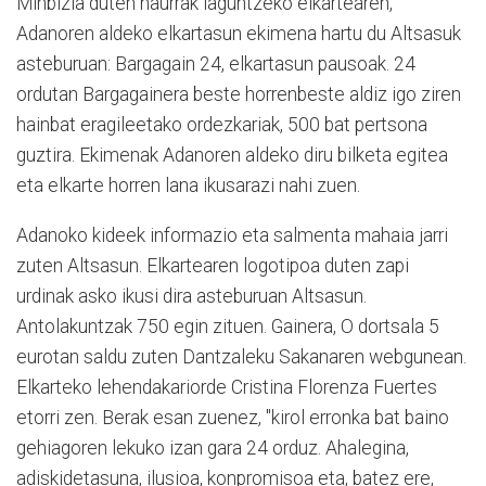
Minbizia duten haurrak laguntzeko elkartearen,
Adanoren aldeko elkartasun ekimena hartu du Altsasuk
asteburuan: Bargagain 24, elkartasun pausoak. 24
ordutan Bargagainera beste horrenbeste aldiz igo ziren
hainbat eragileetako ordezkariak, 500 bat pertsona
guztira. Ekimenak Adanoren aldeko diru bilketa egitea
eta elkarte horren lana ikusarazi nahi zuen.
Adanoko kideek informazio eta salmenta mahaia jarri
zuten Altsasun. Elkartearen logotipoa duten zapi
urdinak asko ikusi dira asteburuan Altsasun.
Antolakuntzak 750 egin zituen. Gainera, O dortsala 5
eurotan saldu zuten Dantzaleku Sakanaren webgunean.
Elkarteko lehendakariorde Cristina Florenza Fuertes
etorri zen. Berak esan zuenez, "kirol erronka bat baino
gehiagoren lekuko izan gara 24 orduz. Ahalegina,
adiskidetasuna, ilusioa, konpromisoa eta, batez ere,