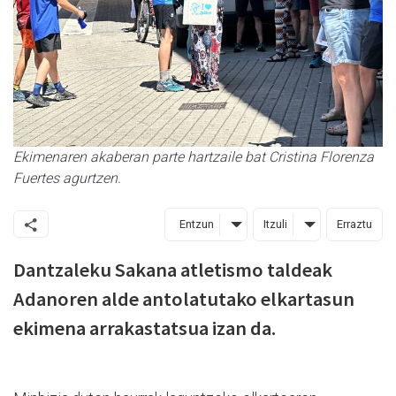
Ekimenaren akaberan parte hartzaile bat Cristina Florenza
Fuertes agurtzen.
Entzun
Itzuli
Erraztu
Dantzaleku Sakana atletismo taldeak
Adanoren alde antolatutako elkartasun
ekimena arrakastatsua izan da.