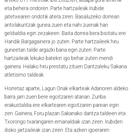
eta behera ondoren. Parte hartzaileak Irubide
jatetxearen ondotik atera ziren. Basaluzeko dorrean
antolakuntzak gunea zuen eta nahi zuenak han
geldialdia egin zezakeen. Baita dorrea bera bisitatu ere.
Handik Bargagainera jo zuten. Parte hartzaileek hiru
guneetan talde argazki bana egin zuten. Parte
hartzaileak lekuko batekin igo behar zuten mendi
gainera. Halako hiru prestatu zituen Dantzaleku Sakana
atletismo taldeak.
Horretaz aparte, Lagun Onak elkarteak Adanoren aldeko
barra jarri zuen bere egoitzaren atarian. Zunba
erakustaldia ere elkartearen egoitzaren parean egin
zen. Gainera, Foru plazan Sakanako dantza taldeen eta
Txorongo txarangaren emanaldiak izan ziren. Irubiden
disko jartzaileak izan ziren. Eta azken igoeraren