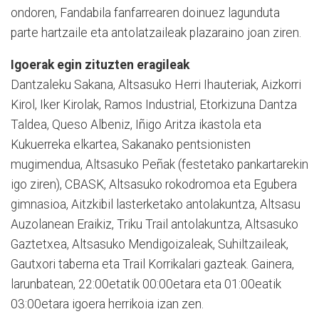
ondoren, Fandabila fanfarrearen doinuez lagunduta
parte hartzaile eta antolatzaileak plazaraino joan ziren.
Igoerak egin zituzten eragileak
Dantzaleku Sakana, Altsasuko Herri Ihauteriak, Aizkorri
Kirol, Iker Kirolak, Ramos Industrial, Etorkizuna Dantza
Taldea, Queso Albeniz, Iñigo Aritza ikastola eta
Kukuerreka elkartea, Sakanako pentsionisten
mugimendua, Altsasuko Peñak (festetako pankartarekin
igo ziren), CBASK, Altsasuko rokodromoa eta Egubera
gimnasioa, Aitzkibil lasterketako antolakuntza, Altsasu
Auzolanean Eraikiz, Triku Trail antolakuntza, Altsasuko
Gaztetxea, Altsasuko Mendigoizaleak, Suhiltzaileak,
Gautxori taberna eta Trail Korrikalari gazteak. Gainera,
larunbatean, 22:00etatik 00:00etara eta 01:00eatik
03:00etara igoera herrikoia izan zen.