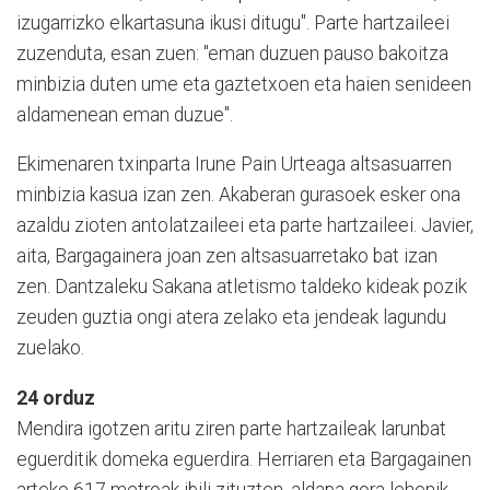
izugarrizko elkartasuna ikusi ditugu". Parte hartzaileei
zuzenduta, esan zuen: "eman duzuen pauso bakoitza
minbizia duten ume eta gaztetxoen eta haien senideen
aldamenean eman duzue".
Ekimenaren txinparta Irune Pain Urteaga altsasuarren
minbizia kasua izan zen. Akaberan gurasoek esker ona
azaldu zioten antolatzaileei eta parte hartzaileei. Javier,
aita, Bargagainera joan zen altsasuarretako bat izan
zen. Dantzaleku Sakana atletismo taldeko kideak pozik
zeuden guztia ongi atera zelako eta jendeak lagundu
zuelako.
24 orduz
Mendira igotzen aritu ziren parte hartzaileak larunbat
eguerditik domeka eguerdira. Herriaren eta Bargagainen
arteko 617 metroak ibili zituzten, aldapa gora lehenik