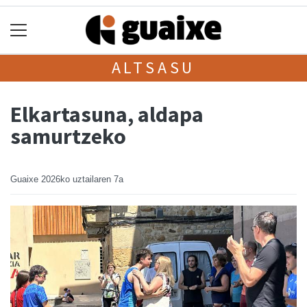
ALTSASU
Elkartasuna, aldapa
samurtzeko
Guaixe
2026ko uztailaren 7a