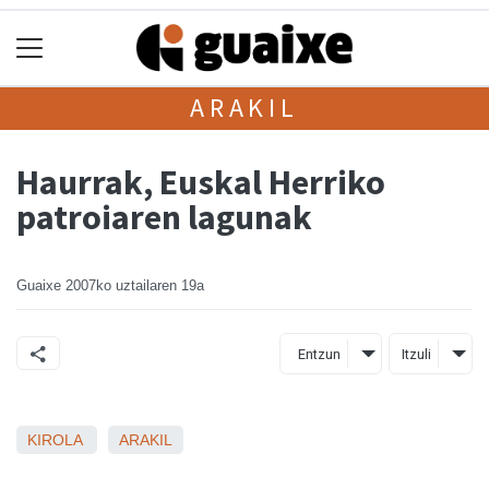
ARAKIL
Haurrak, Euskal Herriko
patroiaren lagunak
Guaixe
2007ko uztailaren 19a
Entzun
Itzuli
KIROLA
ARAKIL