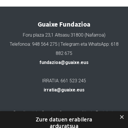
Guaixe Fundazioa
Foru plaza 23,1 Altsasu 31800 (Nafarroa)
Telefonoa: 948 564 275 | Telegram eta WhatsApp: 618
882 675
fundazioa@guaixe.eus
IRRATIA: 661 523 245
irratia@guaixe.eus
Gure lizentzia
: Creative Commons Aitortu Partekatu
×
Zure datuen erabilera
arduratsua
Codesyntaxek garatua