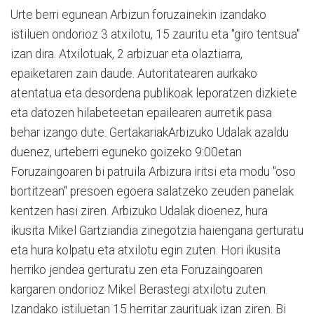
Urte berri egunean Arbizun foruzainekin izandako
istiluen ondorioz 3 atxilotu, 15 zauritu eta "giro tentsua"
izan dira. Atxilotuak, 2 arbizuar eta olaztiarra,
epaiketaren zain daude. Autoritatearen aurkako
atentatua eta desordena publikoak leporatzen dizkiete
eta datozen hilabeteetan epailearen aurretik pasa
behar izango dute. GertakariakArbizuko Udalak azaldu
duenez, urteberri eguneko goizeko 9:00etan
Foruzaingoaren bi patruila Arbizura iritsi eta modu "oso
bortitzean" presoen egoera salatzeko zeuden panelak
kentzen hasi ziren. Arbizuko Udalak dioenez, hura
ikusita Mikel Gartziandia zinegotzia haiengana gerturatu
eta hura kolpatu eta atxilotu egin zuten. Hori ikusita
herriko jendea gerturatu zen eta Foruzaingoaren
kargaren ondorioz Mikel Berastegi atxilotu zuten.
Izandako istiluetan 15 herritar zaurituak izan ziren. Bi