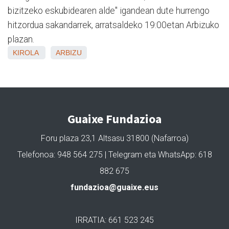
bizitzeko eskubidearen alde" igandean dute hurrengo
hitzordua sakandarrek, arratsaldeko 19:00etan Arbizuko
plazan.
KIROLA
ARBIZU
Guaixe Fundazioa
Foru plaza 23,1 Altsasu 31800 (Nafarroa)
Telefonoa: 948 564 275 | Telegram eta WhatsApp: 618
882 675
fundazioa@guaixe.eus
IRRATIA: 661 523 245