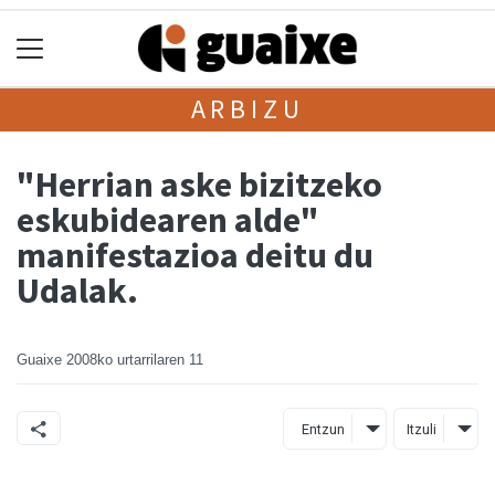
ARBIZU
"Herrian aske bizitzeko
eskubidearen alde"
manifestazioa deitu du
Udalak.
Guaixe
2008ko urtarrilaren 11
Entzun
Itzuli