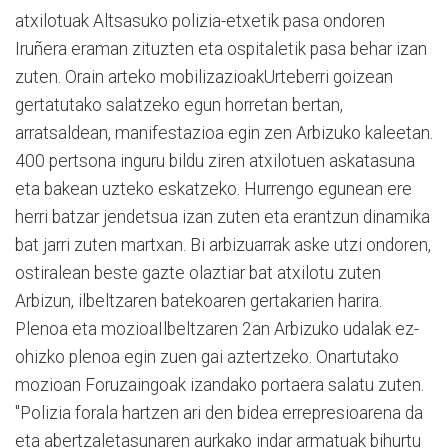
atxilotuak Altsasuko polizia-etxetik pasa ondoren
Iruñera eraman zituzten eta ospitaletik pasa behar izan
zuten. Orain arteko mobilizazioakUrteberri goizean
gertatutako salatzeko egun horretan bertan,
arratsaldean, manifestazioa egin zen Arbizuko kaleetan.
400 pertsona inguru bildu ziren atxilotuen askatasuna
eta bakean uzteko eskatzeko. Hurrengo egunean ere
herri batzar jendetsua izan zuten eta erantzun dinamika
bat jarri zuten martxan. Bi arbizuarrak aske utzi ondoren,
ostiralean beste gazte olaztiar bat atxilotu zuten
Arbizun, ilbeltzaren batekoaren gertakarien harira.
Plenoa eta mozioaIlbeltzaren 2an Arbizuko udalak ez-
ohizko plenoa egin zuen gai aztertzeko. Onartutako
mozioan Foruzaingoak izandako portaera salatu zuten.
"Polizia forala hartzen ari den bidea errepresioarena da
eta abertzaletasunaren aurkako indar armatuak bihurtu