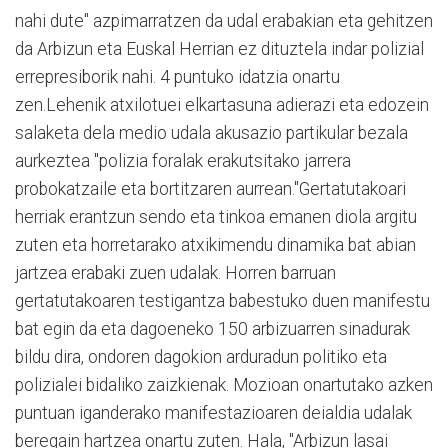
nahi dute" azpimarratzen da udal erabakian eta gehitzen
da Arbizun eta Euskal Herrian ez dituztela indar polizial
errepresiborik nahi. 4 puntuko idatzia onartu
zen.Lehenik atxilotuei elkartasuna adierazi eta edozein
salaketa dela medio udala akusazio partikular bezala
aurkeztea "polizia foralak erakutsitako jarrera
probokatzaile eta bortitzaren aurrean."Gertatutakoari
herriak erantzun sendo eta tinkoa emanen diola argitu
zuten eta horretarako atxikimendu dinamika bat abian
jartzea erabaki zuen udalak. Horren barruan
gertatutakoaren testigantza babestuko duen manifestu
bat egin da eta dagoeneko 150 arbizuarren sinadurak
bildu dira, ondoren dagokion arduradun politiko eta
polizialei bidaliko zaizkienak. Mozioan onartutako azken
puntuan iganderako manifestazioaren deialdia udalak
beregain hartzea onartu zuten. Hala, "Arbizun lasai