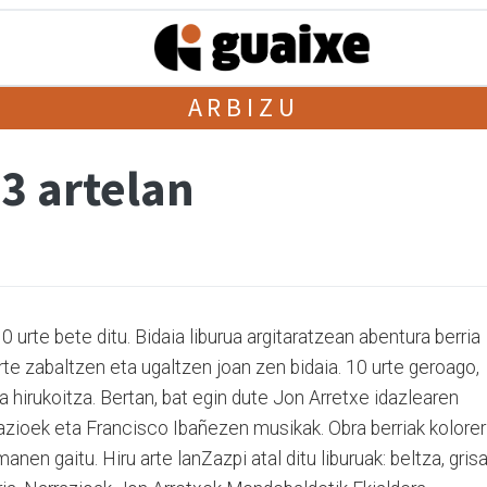
ARBIZU
 3 artelan
0 urte bete ditu. Bidaia liburua argitaratzean abentura berria
 urte zabaltzen eta ugaltzen joan zen bidaia. 10 urte geroago,
ra hirukoitza. Bertan, bat egin dute Jon Arretxe idazlearen
razioek eta Francisco Ibañezen musikak. Obra berriak kolorer
en gaitu. Hiru arte lanZazpi atal ditu liburuak: beltza, grisa