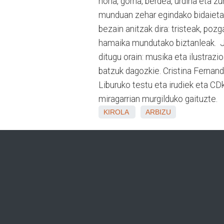
horia, gorria, berdea, urdina eta 
munduan zehar egindako bidaietan 
bezain anitzak dira: tristeak, pozg
hamaika mundutako biztanleak. Jo
ditugu orain: musika eta ilustrazio
batzuk dagozkie. Cristina Fernand
Liburuko testu eta irudiek eta CD
miragarrian murgilduko gaituzte.
KIROLA
ARBIZU