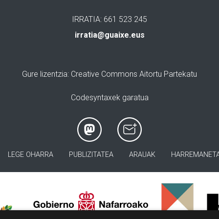
IRRATIA: 661 523 245
irratia@guaixe.eus
Gure lizentzia
: Creative Commons Aitortu Partekatu
Codesyntaxek garatua
LEGE OHARRA
PUBLIZITATEA
ARAUAK
HARREMANET
>