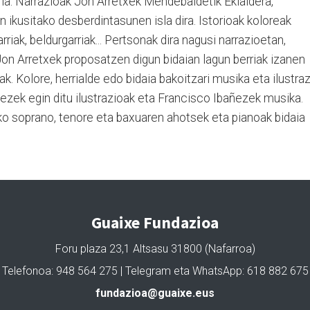
zuria. Narrazioak Jon Arretxek Mendebaldetik Ekialdera,
ikusitako desberdintasunen isla dira. Istorioak koloreak
arriak, beldurgarriak... Pertsonak dira nagusi narrazioetan,
n Arretxek proposatzen digun bidaian lagun berriak izanen
ak. Kolore, herrialde edo bidaia bakoitzari musika eta ilustra
ezek egin ditu ilustrazioak eta Francisco Ibañezek musika.
ko soprano, tenore eta baxuaren ahotsek eta pianoak bidaia
Guaixe Fundazioa
Foru plaza 23,1 Altsasu 31800 (Nafarroa)
Telefonoa: 948 564 275 | Telegram eta WhatsApp: 618 882 675
fundazioa@guaixe.eus