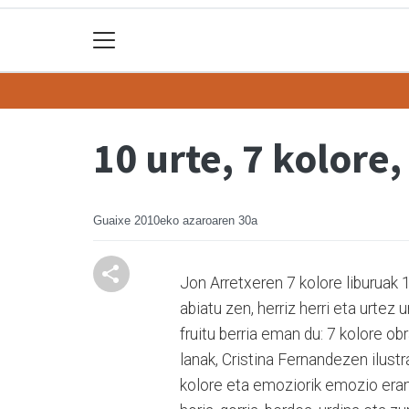
10 urte, 7 kolore,
Guaixe
2010eko azaroaren 30a
Jon Arretxeren 7 kolore liburuak 1
abiatu zen, herriz herri eta urtez
fruitu berria eman du: 7 kolore ob
lanak, Cristina Fernandezen ilust
kolore eta emoziorik emozio eraman