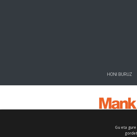
HONI BURUZ
Gu eta gure
gordet