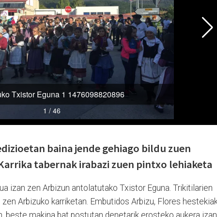
edizioetan baina jende gehiago bildu zuen
Karrika tabernak irabazi zuen pintxo lehiaketa
sua izan zen Arbizun antolatutako Txistor Eguna. Trikitilarien
n zen Arbizuko karriketan. Embutidos Arbizu, Flores hestekia
, beste makina bat postutan denetarik erosteko aukera izan