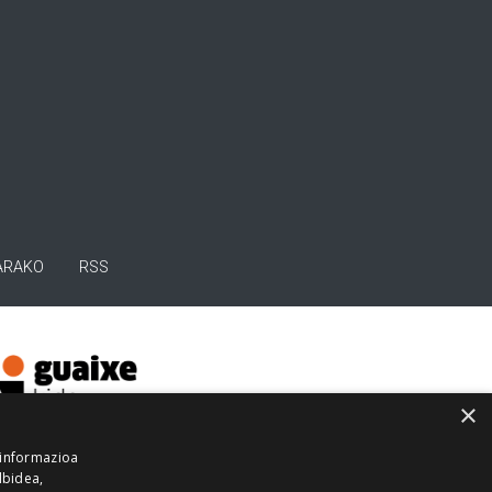
ARAKO
RSS
×
 informazioa
lbidea,