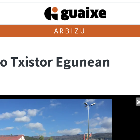
ARBIZU
o Txistor Egunean