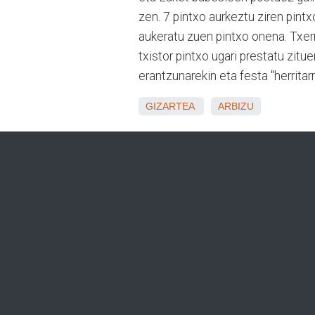
zen. 7 pintxo aurkeztu ziren pintx
aukeratu zuen pintxo onena. Txerr
txistor pintxo ugari prestatu zit
erantzunarekin eta festa "herrita
GIZARTEA
ARBIZU