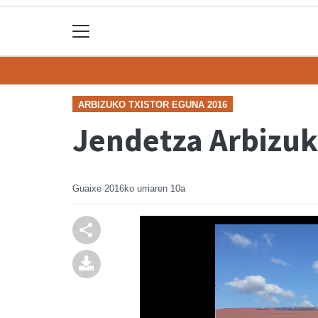
ARBIZUKO TXISTOR EGUNA 2016
Jendetza Arbizuk
Guaixe
2016ko urriaren 10a