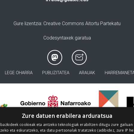
Gure lizentzia
: Creative Commons Aitortu Partekatu
Codesyntaxek garatua
LEGE OHARRA
PUBLIZITATEA
ARAUAK
HARREMANET
>
Zure datuen erabilera arduratsua
 bazkideek cookieak eta antzeko teknologiak erabiltzen ditugu zure gailuan
zeko eta eskuratzeko, eta datu pertsonalak tratatzeko (adibidez, zure IP he