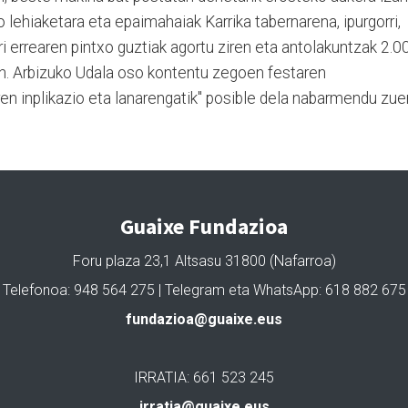
o lehiaketara eta epaimahaiak Karrika tabernarena, ipurgorri,
i errearen pintxo guztiak agortu ziren eta antolakuntzak 2.0
uen. Arbizuko Udala oso kontentu zegoen festaren
rren inplikazio eta lanarengatik" posible dela nabarmendu zue
Guaixe Fundazioa
Foru plaza 23,1 Altsasu 31800 (Nafarroa)
Telefonoa: 948 564 275 | Telegram eta WhatsApp: 618 882 675
fundazioa@guaixe.eus
IRRATIA: 661 523 245
irratia@guaixe.eus