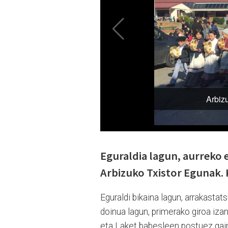
Eguraldia lagun, aurreko 
Arbizuko Txistor Egunak. 
Eguraldi bikaina lagun, arrakastat
doinua lagun, primerako giroa iza
eta Laket babesleen postuez gain