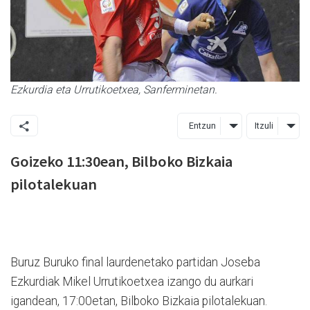
Ezkurdia eta Urrutikoetxea, Sanferminetan.
Entzun
Itzuli
Goizeko 11:30ean, Bilboko Bizkaia
pilotalekuan
Buruz Buruko final laurdenetako partidan Joseba
Ezkurdiak Mikel Urrutikoetxea izango du aurkari
igandean, 17:00etan, Bilboko Bizkaia pilotalekuan.