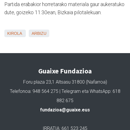
Partida erabakior horretarako materiala gaur aukeratuko
dute, goizeko 11:30ean, Bizkaia pilotalekuan.
KIROLA
ARBIZU
Guaixe Fundazioa
Foru plaza 23,1 Altsasu 31800 (Nafarroa)
Telefonoa: 948 564 275 | Telegram eta WhatsApp: 618
882 675
fundazioa@guaixe.eus
IRRATIA: 661 523 245