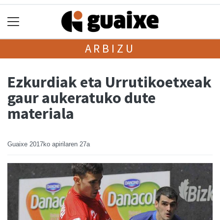
ARBIZU
Ezkurdiak eta Urrutikoetxeak
gaur aukeratuko dute
materiala
Guaixe
2017ko apirilaren 27a