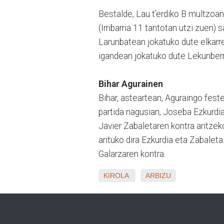
Bestalde, Lau t’erdiko B multzoan 
(Irribarria 11 tantotan utzi zuen) s
Larunbatean jokatuko dute elkarre
igandean jokatuko dute Lekunberr
Bihar Agurainen
Bihar, asteartean, Aguraingo feste
partida nagusian, Joseba Ezkurdia
Javier Zabaletaren kontra aritzek
arituko dira Ezkurdia eta Zabaleta
Galarzaren kontra.
KIROLA
ARBIZU