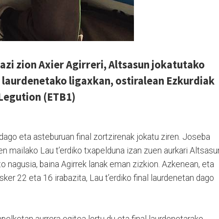
azi zion Axier Agirreri, Altsasun jokatutako
 laurdenetako ligaxkan, ostiralean Ezkurdiak
 Legution (ETB1)
 dago eta asteburuan final zortzirenak jokatu ziren. Joseba
n mailako Lau t’erdiko txapelduna izan zuen aurkari Altsasu
ito nagusia, baina Agirrek lanak eman zizkion. Azkenean, eta
esker 22 eta 16 irabazita, Lau t’erdiko final laurdenetan dago
pelketan aurrera egitea lortu du eta final laurdenetarako