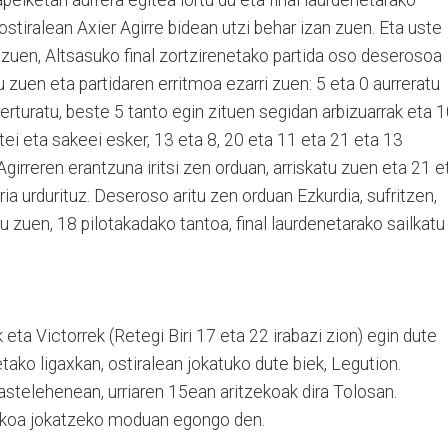
 ostiralean Axier Agirre bidean utzi behar izan zuen. Eta uste
 zuen, Altsasuko final zortzirenetako partida oso deserosoa
 zuen eta partidaren erritmoa ezarri zuen: 5 eta 0 aurreratu
gerturatu, beste 5 tanto egin zituen segidan arbizuarrak eta 
tei eta sakeei esker, 13 eta 8, 20 eta 11 eta 21 eta 13
Agirreren erantzuna iritsi zen orduan, arriskatu zuen eta 21 e
ria urdurituz. Deseroso aritu zen orduan Ezkurdia, sufritzen,
u zuen, 18 pilotakadako tantoa, final laurdenetarako sailkatu
 eta Victorrek (Retegi Biri 17 eta 22 irabazi zion) egin dute
etako ligaxkan, ostiralean jokatuko dute biek, Legution.
iz, astelehenean, urriaren 15ean aritzekoak dira Tolosan.
akoa jokatzeko moduan egongo den.