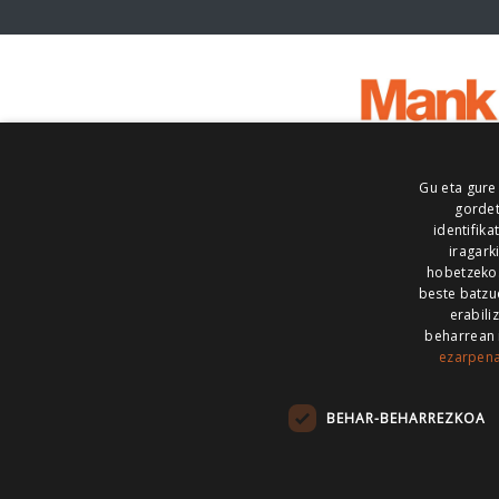
Gu eta gure
gordet
identifika
iragark
hobetzeko
beste batzu
erabili
beharrean 
ezarpen
AIARALDEA
AIKOR
AIURRI
ALEA
BEGITU
ERRAN
EUSKALERRIA IRRA
BEHAR-BEHARREZKOA
KRONIKA
MAILOPE
NOAUA
O