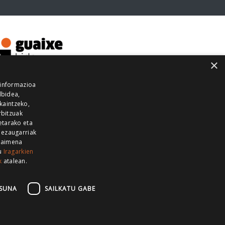
×
 informazioa
lbidea,
skaintzeko,
rbitzuak
etarako eta
 ezaugarriak
 baimena
zu
Iragarkien
k
atalean.
EITIA GUKA
AZKOITIA GUKA
BARRENA
GUKA
GUKA TELEBISTA
HIRUKA
SUNA
SAILKATU GABE
Z GUKA
ZUMAIA GUKA
28 KANALA