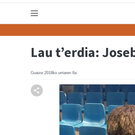
Lau t’erdia: Jose
Guaixe
2018ko urriaren 8a