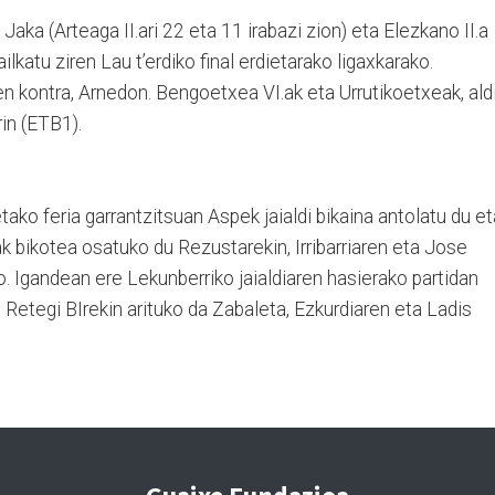
Jaka (Arteaga II.ari 22 eta 11 irabazi zion) eta Elezkano II.a
ailkatu ziren Lau t’erdiko final erdietarako ligaxkarako.
n kontra, Arnedon. Bengoetxea VI.ak eta Urrutikoetxeak, aldi
in (ETB1).
tako feria garrantzitsuan Aspek jaialdi bikaina antolatu du et
k bikotea osatuko du Rezustarekin, Irribarriaren eta Jose
o. Igandean ere Lekunberriko jaialdiaren hasierako partidan
. Retegi BIrekin arituko da Zabaleta, Ezkurdiaren eta Ladis