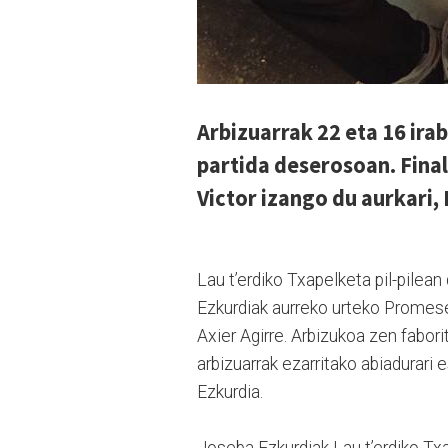
Arbizuarrak 22 eta 16 irab
partida deserosoan. Final
Victor izango du aurkari,
Lau t’erdiko Txapelketa pil-pilean
Ezkurdiak aurreko urteko Promese
Axier Agirre. Arbizukoa zen fabor
arbizuarrak ezarritako abiadurari 
Ezkurdia.
Joseba Ezkurdiak Lau t’erdiko Txa