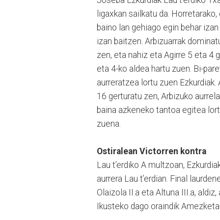
ligaxkan sailkatu da. Horretarako,
baino lan gehiago egin behar izan
izan baitzen. Arbizuarrak dominatu
zen, eta nahiz eta Agirre 5 eta 4 
eta 4-ko aldea hartu zuen. Bi-pare
aurreratzea lortu zuen Ezkurdiak. 
16 gerturatu zen, Arbizuko aurrela
baina azkeneko tantoa egitea lort
zuena.
Ostiralean Victorren kontra
Lau t’erdiko A multzoan, Ezkurdiak
aurrera Lau t’erdian. Final laurden
Olaizola II.a eta Altuna III.a, ald
Ikusteko dago oraindik Amezket