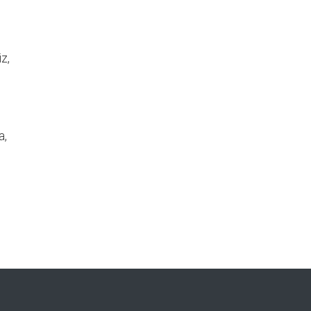
z,
a,