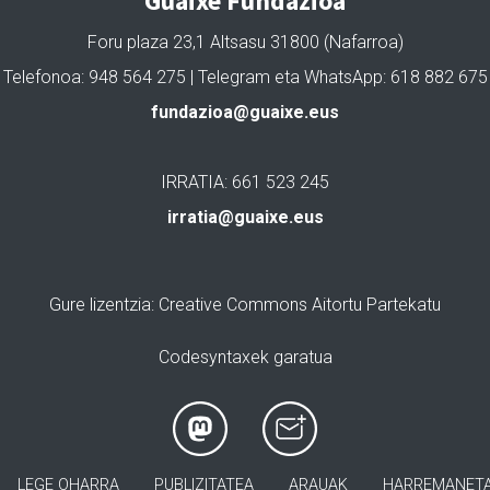
Guaixe Fundazioa
Foru plaza 23,1 Altsasu 31800 (Nafarroa)
Telefonoa: 948 564 275 | Telegram eta WhatsApp: 618 882 675
fundazioa@guaixe.eus
IRRATIA: 661 523 245
irratia@guaixe.eus
Gure lizentzia
: Creative Commons Aitortu Partekatu
Codesyntaxek garatua
LEGE OHARRA
PUBLIZITATEA
ARAUAK
HARREMANET