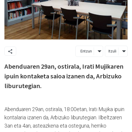
Entzun
Itzuli
Abenduaren 29an, ostirala, Irati Mujikaren
ipuin kontaketa saioa izanen da, Arbizuko
liburutegian.
Abenduaren 29an, ostirala, 18:00etan, Irati Mujika ipuin
kontalaria izanen da, Arbizuko liburutegian. Ilbeltzaren
3an eta 4an, asteazkena eta osteguna, herriko