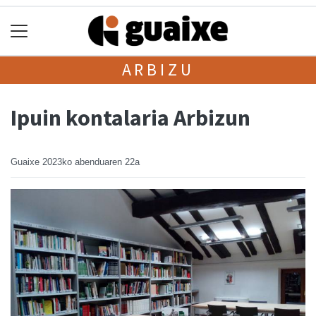
ARBIZU
Ipuin kontalaria Arbizun
Guaixe
2023ko abenduaren 22a