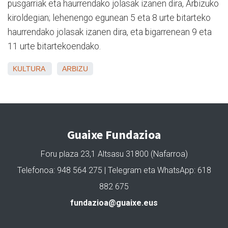
pusgarriak eta haurrendako jolasak izanen dira, Arbizuko
kiroldegian; lehenengo egunean 5 eta 8 urte bitarteko
haurrendako jolasak izanen dira, eta bigarrenean 9 eta
11 urte bitartekoendako.
KULTURA
ARBIZU
Guaixe Fundazioa
Foru plaza 23,1 Altsasu 31800 (Nafarroa)
Telefonoa: 948 564 275 | Telegram eta WhatsApp: 618
882 675
fundazioa@guaixe.eus