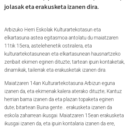
jolasak eta erakusketa izanen dira.
Arbizuko Herri Eskolak Kulturartekotasun eta
elkartasuna astea egitasmoa antolatu du maiatzaren
11tik 15era, astelehenetik ostiralera, eta
kulturartekotasunean eta elkartasunean hausnartzeko
zenbait ekimen eginen dituzte; tartean ipuin kontaketak,
dinamikak, tailerrak eta erakusketak izanen dira.
Maiatzaren 14an Kulturartekotasuna Arbizun eguna
izanen da, eta ekimenak kalera aterako dituzte; Kantuz
herrian barna izanen da eta plazan topaketa eginen
dute; bitartean Buina gente... erakusketa izanen da
eskola zaharrean ikusgai. Maiatzaren 15ean erakusketa
ikusgai izanen da, eta ipuin kontalaria izanen da ere,