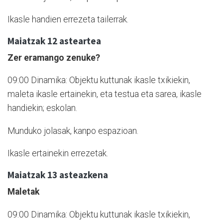
Ikasle handien errezeta tailerrak.
Maiatzak 12 asteartea
Zer eramango zenuke?
09:00 Dinamika: Objektu kuttunak ikasle txikiekin,
maleta ikasle ertainekin, eta testua eta sarea, ikasle
handiekin; eskolan.
Munduko jolasak, kanpo espazioan.
Ikasle ertainekin errezetak.
Maiatzak 13 asteazkena
Maletak
09:00 Dinamika: Objektu kuttunak ikasle txikiekin,