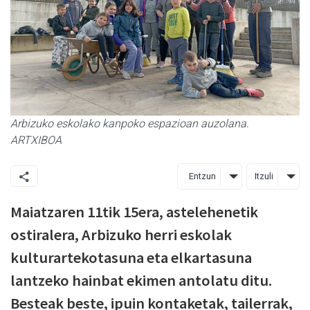
Arbizuko eskolako kanpoko espazioan auzolana.
ARTXIBOA
Entzun
Itzuli
Maiatzaren 11tik 15era, astelehenetik
ostiralera, Arbizuko herri eskolak
kulturartekotasuna eta elkartasuna
lantzeko hainbat ekimen antolatu ditu.
Besteak beste, ipuin kontaketak, tailerrak,