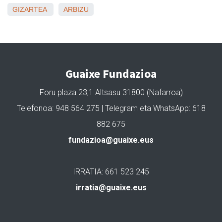
GIZARTEA
ARBIZU
Guaixe Fundazioa
Foru plaza 23,1 Altsasu 31800 (Nafarroa)
Telefonoa: 948 564 275 | Telegram eta WhatsApp: 618
882 675
fundazioa@guaixe.eus
IRRATIA: 661 523 245
irratia@guaixe.eus