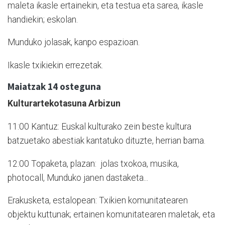
maleta ikasle ertainekin, eta testua eta sarea, ikasle
handiekin; eskolan.
Munduko jolasak, kanpo espazioan.
Ikasle txikiekin errezetak.
Maiatzak 14 osteguna
Kulturartekotasuna Arbizun
11:00 Kantuz: Euskal kulturako zein beste kultura
batzuetako abestiak kantatuko dituzte, herrian barna.
12:00 Topaketa, plazan: jolas txokoa, musika,
photocall, Munduko janen dastaketa...
Erakusketa, estalopean: Txikien komunitatearen
objektu kuttunak; ertainen komunitatearen maletak, eta