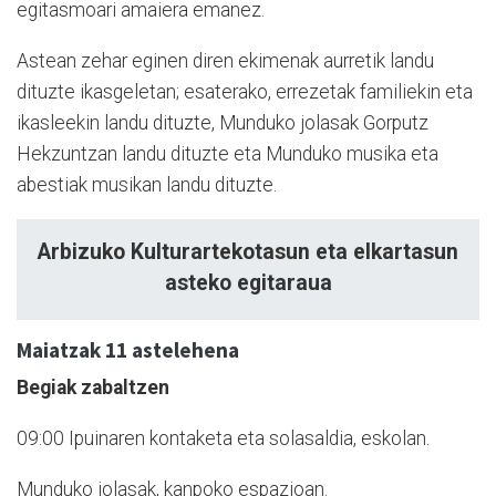
egitasmoari amaiera emanez.
Astean zehar eginen diren ekimenak aurretik landu
dituzte ikasgeletan; esaterako, errezetak familiekin eta
ikasleekin landu dituzte, Munduko jolasak Gorputz
Hekzuntzan landu dituzte eta Munduko musika eta
abestiak musikan landu dituzte.
Arbizuko Kulturartekotasun eta elkartasun
asteko egitaraua
Maiatzak 11 astelehena
Begiak zabaltzen
09:00 Ipuinaren kontaketa eta solasaldia, eskolan.
Munduko jolasak, kanpoko espazioan.