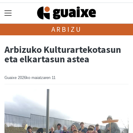
ARBIZU
Arbizuko Kulturartekotasun
eta elkartasun astea
Guaixe
2026ko maiatzaren 11