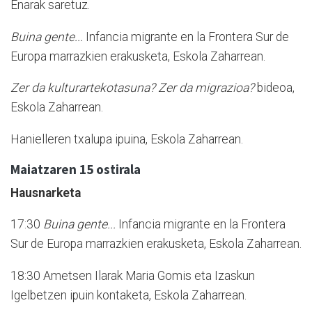
Enarak saretuz.
Buina gente...
Infancia migrante en la Frontera Sur de
Europa marrazkien erakusketa, Eskola Zaharrean.
Zer da kulturartekotasuna? Zer da migrazioa?
bideoa,
Eskola Zaharrean.
Hanielleren txalupa ipuina, Eskola Zaharrean.
Maiatzaren 15 ostirala
Hausnarketa
17:30
Buina gente...
Infancia migrante en la Frontera
Sur de Europa marrazkien erakusketa, Eskola Zaharrean.
18:30 Ametsen Ilarak Maria Gomis eta Izaskun
Igelbetzen ipuin kontaketa, Eskola Zaharrean.