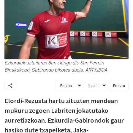
Ezkurdiak uztailaren 8an ekingo dio San Fermin
Binakakoari, Gabirondo bikotea duela. ARTXIBOA
Entzun
Itzuli
Erraztu
Elordi-Rezusta hartu zituzten mendean
mukuru zegoen Labriten jokatutako
aurretiazkoan. Ezkurdia-Gabirondok gaur
hasiko dute txapelketa, Jaka-