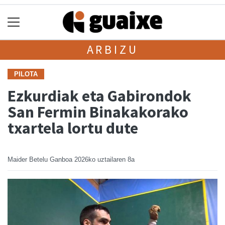
ARBIZU
PILOTA
Ezkurdiak eta Gabirondok
San Fermin Binakakorako
txartela lortu dute
Maider Betelu Ganboa
2026ko uztailaren 8a