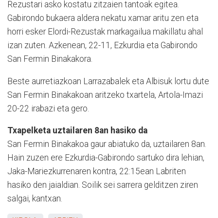
Rezustari asko kostatu zitzaien tantoak egitea.
Gabirondo bukaera aldera nekatu xamar aritu zen eta
horri esker Elordi-Rezustak markagailua makillatu ahal
izan zuten. Azkenean, 22-11, Ezkurdia eta Gabirondo
San Fermin Binakakora.
Beste aurretiazkoan Larrazabalek eta Albisuk lortu dute
San Fermin Binakakoan aritzeko txartela, Artola-Imazi
20-22 irabazi eta gero.
Txapelketa uztailaren 8an hasiko da
San Fermin Binakakoa gaur abiatuko da, uztailaren 8an.
Hain zuzen ere Ezkurdia-Gabirondo sartuko dira lehian,
Jaka-Mariezkurrenaren kontra, 22:15ean Labriten
hasiko den jaialdian. Soilik sei sarrera gelditzen ziren
salgai, kantxan.