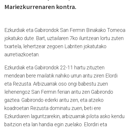
Mariezkurrenaren kontra.
Ezkurdiak eta Gabirondok San Fermin Binakako Torneoa
jokatuko dute. Bart, uztailaren 7ko iluntzean lortu zuten
txartela, lehertzear zegoen Labriten jokatutako
aurretiazkoetan.
Ezkurdiak eta Gabirondok 22-11 hartu zituzten
mendean bere mailatik nahiko urrun aritu ziren Elordi
eta Rezusta. Arbizuarrak oso ongi babestu zuen
lehenengoz San Fermin ferian aritu zen Gabirondo
gaztea. Gabirondo ederki aritu zen, eta atzeko
koadroetan Rezusta dominatu zuen, beti ere
Ezkurdiaren laguntzarekin, arbizuarrak pilota asko kendu
baitzion eta lan handia egin zuelako. Elordiri eta