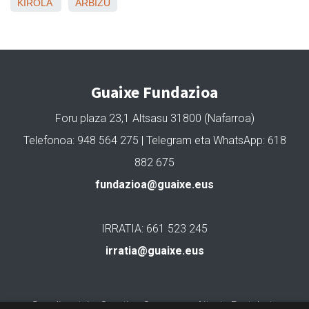
KIROLA
ARBIZU
Guaixe Fundazioa
Foru plaza 23,1 Altsasu 31800 (Nafarroa)
Telefonoa: 948 564 275 | Telegram eta WhatsApp: 618
882 675
fundazioa@guaixe.eus
IRRATIA: 661 523 245
irratia@guaixe.eus
Gure lizentzia
: Creative Commons Aitortu Partekatu