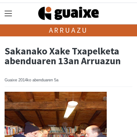
ARRUAZU
Sakanako Xake Txapelketa
abenduaren 13an Arruazun
Guaixe
2014ko abenduaren 5a