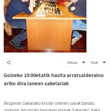
Entzun
Itzuli
Goizeko 10:00etatik hasita arratsalderaino
ariko dira lanean xakelariak
Bezperan Sakanako kirolari onenen sariak banatu
ondoren, Arruazuko herriaren etxeak Sakanako Xake